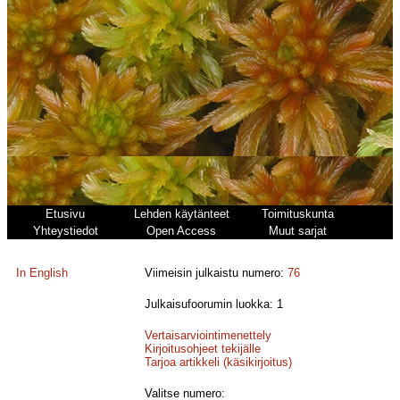
Etusivu
Lehden käytänteet
Toimituskunta
Yhteystiedot
Open Access
Muut sarjat
In English
Viimeisin julkaistu numero:
76
Julkaisufoorumin luokka: 1
Vertaisarviointimenettely
Kirjoitusohjeet tekijälle
Tarjoa artikkeli (käsikirjoitus)
Valitse numero: