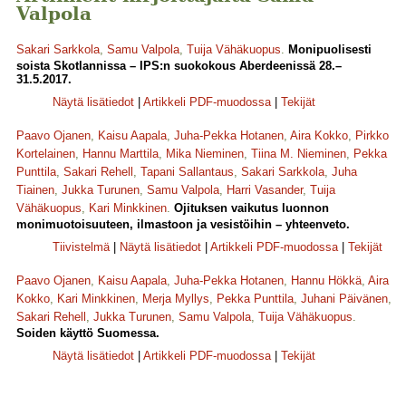
Valpola
Sakari Sarkkola
,
Samu Valpola
,
Tuija Vähäkuopus
.
Monipuolisesti
soista Skotlannissa – IPS:n suokokous Aberdeenissä 28.–
31.5.2017.
Näytä lisätiedot
|
Artikkeli PDF-muodossa
|
Tekijät
Paavo Ojanen
,
Kaisu Aapala
,
Juha-Pekka Hotanen
,
Aira Kokko
,
Pirkko
Kortelainen
,
Hannu Marttila
,
Mika Nieminen
,
Tiina M. Nieminen
,
Pekka
Punttila
,
Sakari Rehell
,
Tapani Sallantaus
,
Sakari Sarkkola
,
Juha
Tiainen
,
Jukka Turunen
,
Samu Valpola
,
Harri Vasander
,
Tuija
Vähäkuopus
,
Kari Minkkinen
.
Ojituksen vaikutus luonnon
monimuotoisuuteen, ilmastoon ja vesistöihin – yhteenveto.
Tiivistelmä
|
Näytä lisätiedot
|
Artikkeli PDF-muodossa
|
Tekijät
Paavo Ojanen
,
Kaisu Aapala
,
Juha-Pekka Hotanen
,
Hannu Hökkä
,
Aira
Kokko
,
Kari Minkkinen
,
Merja Myllys
,
Pekka Punttila
,
Juhani Päivänen
,
Sakari Rehell
,
Jukka Turunen
,
Samu Valpola
,
Tuija Vähäkuopus
.
Soiden käyttö Suomessa.
Näytä lisätiedot
|
Artikkeli PDF-muodossa
|
Tekijät