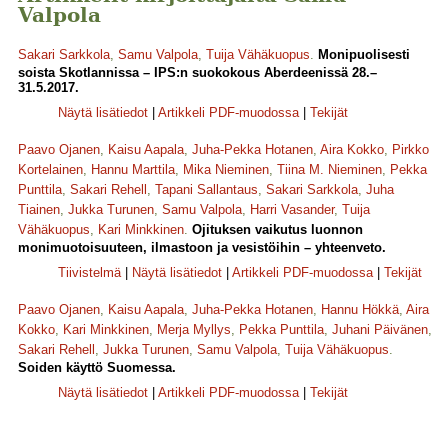
Valpola
Sakari Sarkkola
,
Samu Valpola
,
Tuija Vähäkuopus
.
Monipuolisesti
soista Skotlannissa – IPS:n suokokous Aberdeenissä 28.–
31.5.2017.
Näytä lisätiedot
|
Artikkeli PDF-muodossa
|
Tekijät
Paavo Ojanen
,
Kaisu Aapala
,
Juha-Pekka Hotanen
,
Aira Kokko
,
Pirkko
Kortelainen
,
Hannu Marttila
,
Mika Nieminen
,
Tiina M. Nieminen
,
Pekka
Punttila
,
Sakari Rehell
,
Tapani Sallantaus
,
Sakari Sarkkola
,
Juha
Tiainen
,
Jukka Turunen
,
Samu Valpola
,
Harri Vasander
,
Tuija
Vähäkuopus
,
Kari Minkkinen
.
Ojituksen vaikutus luonnon
monimuotoisuuteen, ilmastoon ja vesistöihin – yhteenveto.
Tiivistelmä
|
Näytä lisätiedot
|
Artikkeli PDF-muodossa
|
Tekijät
Paavo Ojanen
,
Kaisu Aapala
,
Juha-Pekka Hotanen
,
Hannu Hökkä
,
Aira
Kokko
,
Kari Minkkinen
,
Merja Myllys
,
Pekka Punttila
,
Juhani Päivänen
,
Sakari Rehell
,
Jukka Turunen
,
Samu Valpola
,
Tuija Vähäkuopus
.
Soiden käyttö Suomessa.
Näytä lisätiedot
|
Artikkeli PDF-muodossa
|
Tekijät