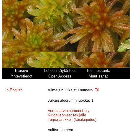
Etusivu
Lehden käytänteet
Toimituskunta
Yhteystiedot
Open Access
Muut sarjat
In English
Viimeisin julkaistu numero:
76
Julkaisufoorumin luokka: 1
Vertaisarviointimenettely
Kirjoitusohjeet tekijälle
Tarjoa artikkeli (käsikirjoitus)
Valitse numero: