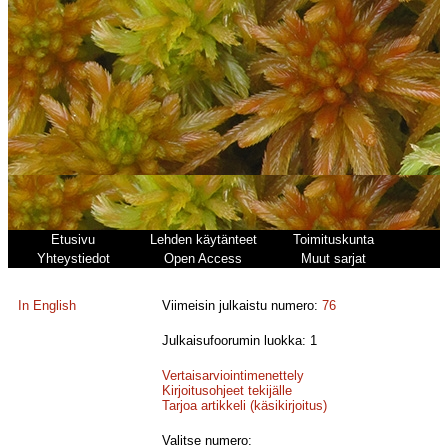
Etusivu
Lehden käytänteet
Toimituskunta
Yhteystiedot
Open Access
Muut sarjat
In English
Viimeisin julkaistu numero:
76
Julkaisufoorumin luokka: 1
Vertaisarviointimenettely
Kirjoitusohjeet tekijälle
Tarjoa artikkeli (käsikirjoitus)
Valitse numero: