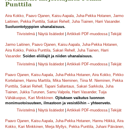
Punttila
Aira Kokko
,
Paavo Ojanen
,
Kaisu Aapala
,
Juha-Pekka Hotanen
,
Jarmo
Laitinen
,
Pekka Punttila
,
Sakari Rehell
,
Juha Tiainen
,
Harri Vasander
.
Suoluontotyyppien uhanalaisuus.
Tiivistelmä
|
Näytä lisätiedot
|
Artikkeli PDF-muodossa
|
Tekijät
Jarmo Laitinen
,
Paavo Ojanen
,
Kaisu Aapala
,
Juha-Pekka Hotanen
,
Aira Kokko
,
Pekka Punttila
,
Sakari Rehell
,
Juha Tiainen
,
Harri
Vasander
.
Soiden eliölajit ja niiden uhanalaisuus.
Tiivistelmä
|
Näytä lisätiedot
|
Artikkeli PDF-muodossa
|
Tekijät
Paavo Ojanen
,
Kaisu Aapala
,
Juha-Pekka Hotanen
,
Aira Kokko
,
Pirkko
Kortelainen
,
Hannu Marttila
,
Mika Nieminen
,
Tiina M. Nieminen
,
Pekka
Punttila
,
Sakari Rehell
,
Tapani Sallantaus
,
Sakari Sarkkola
,
Juha
Tiainen
,
Jukka Turunen
,
Samu Valpola
,
Harri Vasander
,
Tuija
Vähäkuopus
,
Kari Minkkinen
.
Ojituksen vaikutus luonnon
monimuotoisuuteen, ilmastoon ja vesistöihin – yhteenveto.
Tiivistelmä
|
Näytä lisätiedot
|
Artikkeli PDF-muodossa
|
Tekijät
Paavo Ojanen
,
Kaisu Aapala
,
Juha-Pekka Hotanen
,
Hannu Hökkä
,
Aira
Kokko
,
Kari Minkkinen
,
Merja Myllys
,
Pekka Punttila
,
Juhani Päivänen
,