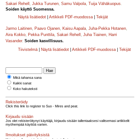
Sakari Rehell
,
Jukka Turunen
,
Samu Valpola
,
Tuija Vähäkuopus
.
Soiden käyttö Suomessa.
Näytä lisätiedot
|
Artikkeli PDF-muodossa
|
Tekijät
Jarmo Laitinen
,
Paavo Ojanen
,
Kaisu Aapala
,
Juha-Pekka Hotanen
,
Aira Kokko
,
Pekka Punttila
,
Sakari Rehell
,
Juha Tiainen
,
Harri
Vasander
.
Soiden kasvillisuus.
Tiivistelmä
|
Näytä lisätiedot
|
Artikkeli PDF-muodossa
|
Tekijät
Mikä tahansa sana
Kaikki sanat
Koko hakuteksti
Rekisteröidy
Click this link to register to Suo - Mires and peat.
Kirjaudu sisään
Jos olet rekisteröitynyt käyttäjä, kirjaudu sisään tallentaaksesi valitsemasi artikkelit
myöhempää käyttöä varten.
Ilmoitukset päivityksistä