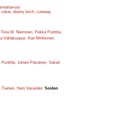
annattavuus
 value
;
downy birch
;
cutaway
,
Tiina M. Nieminen
,
Pekka Punttila
,
ja Vähäkuopus
,
Kari Minkkinen
.
 Punttila
,
Juhani Päivänen
,
Sakari
 Tiainen
,
Harri Vasander
.
Soiden