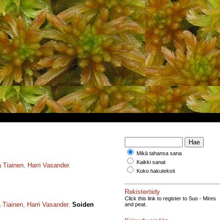
Mikä tahansa sana
Kaikki sanat
 Tiainen
,
Harri Vasander
.
Koko hakuteksti
Rekisteröidy
Click this link to register to Suo - Mires
 Tiainen
,
Harri Vasander
.
Soiden
and peat.