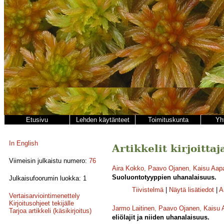
Etusivu
Lehden käytänteet
Toimituskunta
Yh
In English
Artikkelit kirjoitta
Viimeisin julkaistu numero:
76
Aira Kokko
,
Paavo Ojanen
,
Kaisu Aap
Suoluontotyyppien uhanalaisuus.
Julkaisufoorumin luokka: 1
Tiivistelmä
|
Näytä lisätiedot
|
A
Vertaisarviointimenettely
Kirjoitusohjeet tekijälle
Jarmo Laitinen
,
Paavo Ojanen
,
Kaisu 
Tarjoa artikkeli (käsikirjoitus)
eliölajit ja niiden uhanalaisuus.