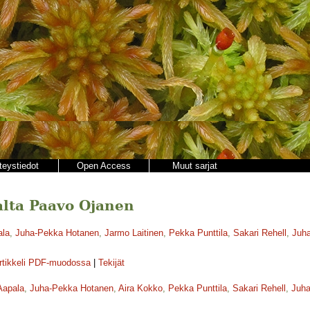
teystiedot
Open Access
Muut sarjat
jalta Paavo Ojanen
ala
,
Juha-Pekka Hotanen
,
Jarmo Laitinen
,
Pekka Punttila
,
Sakari Rehell
,
Juha
rtikkeli PDF-muodossa
|
Tekijät
Aapala
,
Juha-Pekka Hotanen
,
Aira Kokko
,
Pekka Punttila
,
Sakari Rehell
,
Juha