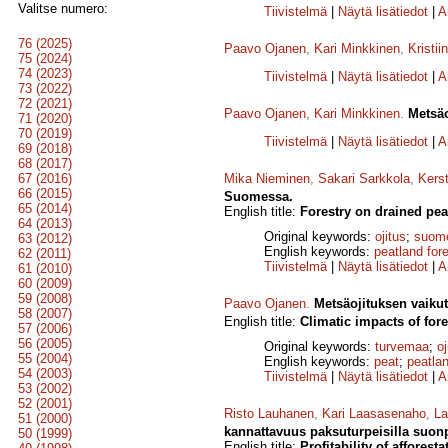
Valitse numero:
Tiivistelmä
|
Näytä lisätiedot
|
A
76 (2025)
Paavo Ojanen
,
Kari Minkkinen
,
Kristii
75 (2024)
74 (2023)
Tiivistelmä
|
Näytä lisätiedot
|
A
73 (2022)
72 (2021)
Paavo Ojanen
,
Kari Minkkinen
.
Metsäo
71 (2020)
70 (2019)
Tiivistelmä
|
Näytä lisätiedot
|
A
69 (2018)
68 (2017)
67 (2016)
Mika Nieminen
,
Sakari Sarkkola
,
Kerst
66 (2015)
Suomessa.
65 (2014)
English title:
Forestry on drained pea
64 (2013)
Original keywords:
ojitus
;
suome
63 (2012)
English keywords:
peatland for
62 (2011)
Tiivistelmä
|
Näytä lisätiedot
|
A
61 (2010)
60 (2009)
59 (2008)
Paavo Ojanen
.
Metsäojituksen vaiku
58 (2007)
English title:
Climatic impacts of for
57 (2006)
56 (2005)
Original keywords:
turvemaa
;
oj
55 (2004)
English keywords:
peat
;
peatlan
54 (2003)
Tiivistelmä
|
Näytä lisätiedot
|
A
53 (2002)
52 (2001)
Risto Lauhanen
,
Kari Laasasenaho
,
La
51 (2000)
kannattavuus paksuturpeisilla suonp
50 (1999)
English title:
Profitability of afforest