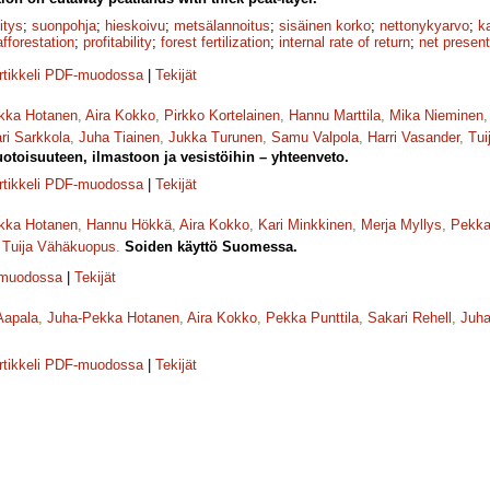
itys
;
suonpohja
;
hieskoivu
;
metsälannoitus
;
sisäinen korko
;
netto­nykyarvo
;
k
afforestation
;
profitability
;
forest fertilization
;
internal rate of return
;
net present
rtikkeli PDF-muodossa
|
Tekijät
kka Hotanen
,
Aira Kokko
,
Pirkko Kortelainen
,
Hannu Marttila
,
Mika Nieminen
ri Sarkkola
,
Juha Tiainen
,
Jukka Turunen
,
Samu Valpola
,
Harri Vasander
,
Tui
toisuuteen, ilmastoon ja vesistöihin – yhteenveto.
rtikkeli PDF-muodossa
|
Tekijät
kka Hotanen
,
Hannu Hökkä
,
Aira Kokko
,
Kari Minkkinen
,
Merja Myllys
,
Pekka
,
Tuija Vähäkuopus
.
Soiden käyttö Suomessa.
-muodossa
|
Tekijät
Aapala
,
Juha-Pekka Hotanen
,
Aira Kokko
,
Pekka Punttila
,
Sakari Rehell
,
Juha
rtikkeli PDF-muodossa
|
Tekijät