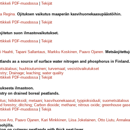
rtikkeli PDF-muodossa
|
Tekijät
na Regina
.
Ojituksen vaikutus maaperän kasvihuonekaasupäästöihin.
rtikkeli PDF-muodossa
|
Tekijät
jitetun suon ilmastovaikutukset.
rtikkeli PDF-muodossa
|
Tekijät
i Haahti
,
Tapani Sallantaus
,
Markku Koskinen
,
Paavo Ojanen
.
Metsäojitettu
tlands as a source of surface water nitrogen and phosphorus in Finland.
tsätalous
;
huuhtoutuminen
;
turvemaat
;
vesistövaikutukset
estry
;
Drainage
;
leaching
;
water quality
rtikkeli PDF-muodossa
|
Tekijät
tuksesta ilmastoon.
estry on drained boreal peatlands.
itus
;
hiilidioksidi
;
metaani
;
kasvihuonekaasut
;
typpioksiduuli
;
suometsätalous
d forestry
;
ditching
;
Carbon dioxide
;
methane
;
nitrous oxide
;
greenhouse gas
rtikkeli PDF-muodossa
|
Tekijä
sse Aro
,
Paavo Ojanen
,
Kari Minkkinen
,
Liisa Jokelainen
,
Otto Liutu
,
Annalea
ohjilla.
ation on cutaway peatlands with thick peat-layer.