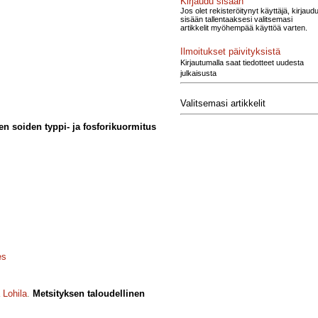
Kirjaudu sisään
Jos olet rekisteröitynyt käyttäjä, kirjaud
sisään tallentaaksesi valitsemasi
artikkelit myöhempää käyttöä varten.
Ilmoitukset päivityksistä
Kirjautumalla saat tiedotteet uudesta
julkaisusta
Valitsemasi artikkelit
jen soiden typpi- ja fosforikuormitus
es
 Lohila
.
Metsityksen taloudellinen