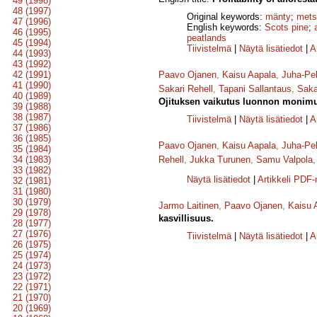
49 (1998)
48 (1997)
Original keywords:
mänty
;
mets
47 (1996)
English keywords:
Scots pine
;
46 (1995)
peatlands
45 (1994)
Tiivistelmä
|
Näytä lisätiedot
|
A
44 (1993)
43 (1992)
42 (1991)
Paavo Ojanen
,
Kaisu Aapala
,
Juha-Pe
41 (1990)
Sakari Rehell
,
Tapani Sallantaus
,
Saka
40 (1989)
Ojituksen vaikutus luonnon monimuo
39 (1988)
38 (1987)
Tiivistelmä
|
Näytä lisätiedot
|
A
37 (1986)
36 (1985)
Paavo Ojanen
,
Kaisu Aapala
,
Juha-Pe
35 (1984)
34 (1983)
Rehell
,
Jukka Turunen
,
Samu Valpola
33 (1982)
Näytä lisätiedot
|
Artikkeli PDF
32 (1981)
31 (1980)
30 (1979)
Jarmo Laitinen
,
Paavo Ojanen
,
Kaisu 
29 (1978)
kasvillisuus.
28 (1977)
27 (1976)
Tiivistelmä
|
Näytä lisätiedot
|
A
26 (1975)
25 (1974)
24 (1973)
23 (1972)
22 (1971)
21 (1970)
20 (1969)