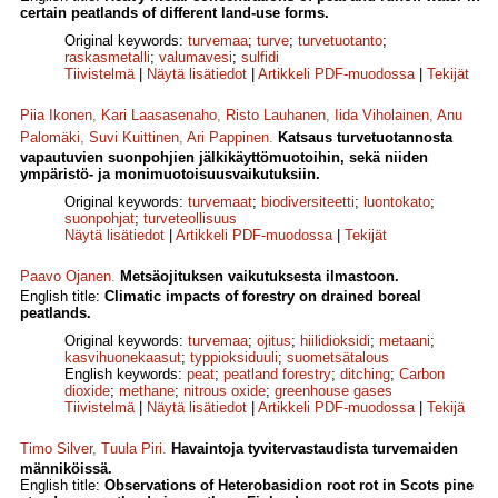
certain peatlands of different land-use forms.
Original keywords:
turvemaa
;
turve
;
turvetuotanto
;
raskasmetalli
;
valumavesi
;
sulfidi
Tiivistelmä
|
Näytä lisätiedot
|
Artikkeli PDF-muodossa
|
Tekijät
Piia Ikonen
,
Kari Laasasenaho
,
Risto Lauhanen
,
Iida Viholainen
,
Anu
Palomäki
,
Suvi Kuittinen
,
Ari Pappinen
.
Katsaus turvetuotannosta
vapautuvien suonpohjien jälkikäyttömuotoihin, sekä niiden
ympäristö- ja monimuotoisuusvaikutuksiin.
Original keywords:
turvemaat
;
biodiversiteetti
;
luontokato
;
suonpohjat
;
turveteollisuus
Näytä lisätiedot
|
Artikkeli PDF-muodossa
|
Tekijät
Paavo Ojanen
.
Metsäojituksen vaikutuksesta ilmastoon.
English title:
Climatic impacts of forestry on drained boreal
peatlands.
Original keywords:
turvemaa
;
ojitus
;
hiilidioksidi
;
metaani
;
kasvihuonekaasut
;
typpioksiduuli
;
suometsätalous
English keywords:
peat
;
peatland forestry
;
ditching
;
Carbon
dioxide
;
methane
;
nitrous oxide
;
greenhouse gases
Tiivistelmä
|
Näytä lisätiedot
|
Artikkeli PDF-muodossa
|
Tekijä
Timo Silver
,
Tuula Piri
.
Havaintoja tyvitervastaudista turvemaiden
männiköissä.
English title:
Observations of Heterobasidion root rot in Scots pine