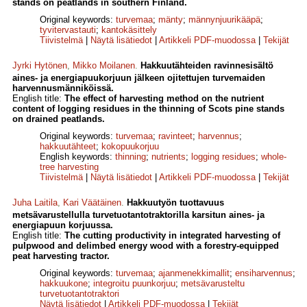
stands on peatlands in southern Finland.
Original keywords:
turvemaa
;
mänty
;
männynjuurikääpä
;
tyvitervastauti
;
kantokäsittely
Tiivistelmä
|
Näytä lisätiedot
|
Artikkeli PDF-muodossa
|
Tekijät
Jyrki Hytönen
,
Mikko Moilanen
.
Hakkuutähteiden ravinnesisältö
aines- ja energiapuukorjuun jälkeen ojitettujen turvemaiden
harvennusmänniköissä.
English title:
The effect of harvesting method on the nutrient
content of logging residues in the thinning of Scots pine stands
on drained peatlands.
Original keywords:
turvemaa
;
ravinteet
;
harvennus
;
hakkuutähteet
;
kokopuukorjuu
English keywords:
thinning
;
nutrients
;
logging residues
;
whole-
tree harvesting
Tiivistelmä
|
Näytä lisätiedot
|
Artikkeli PDF-muodossa
|
Tekijät
Juha Laitila
,
Kari Väätäinen
.
Hakkuutyön tuottavuus
metsävarustellulla turvetuotantotraktorilla karsitun aines- ja
energiapuun korjuussa.
English title:
The cutting productivity in integrated harvesting of
pulpwood and delimbed energy wood with a forestry-equipped
peat harvesting tractor.
Original keywords:
turvemaa
;
ajanmenekkimallit
;
ensiharvennus
;
hakkuukone
;
integroitu puunkorjuu
;
metsävarusteltu
turvetuotantotraktori
Näytä lisätiedot
|
Artikkeli PDF-muodossa
|
Tekijät