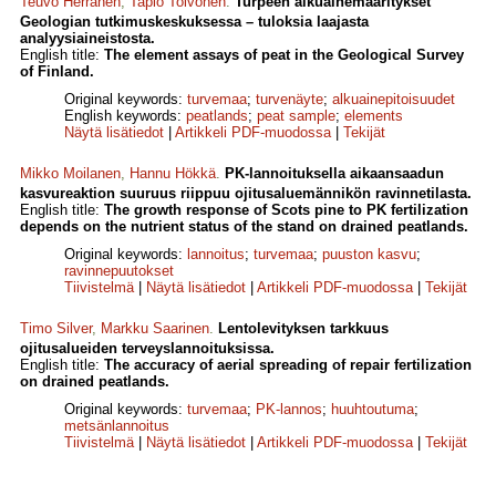
Teuvo Herranen
,
Tapio Toivonen
.
Turpeen alkuainemääritykset
Geologian tutkimuskeskuksessa – tuloksia laajasta
analyysiaineistosta.
English title:
The element assays of peat in the Geological Survey
of Finland.
Original keywords:
turvemaa
;
turvenäyte
;
alkuainepitoisuudet
English keywords:
peatlands
;
peat sample
;
elements
Näytä lisätiedot
|
Artikkeli PDF-muodossa
|
Tekijät
Mikko Moilanen
,
Hannu Hökkä
.
PK-lannoituksella aikaansaadun
kasvureaktion suuruus riippuu ojitusaluemännikön ravinnetilasta.
English title:
The growth response of Scots pine to PK fertilization
depends on the nutrient status of the stand on drained peatlands.
Original keywords:
lannoitus
;
turvemaa
;
puuston kasvu
;
ravinnepuutokset
Tiivistelmä
|
Näytä lisätiedot
|
Artikkeli PDF-muodossa
|
Tekijät
Timo Silver
,
Markku Saarinen
.
Lentolevityksen tarkkuus
ojitusalueiden terveyslannoituksissa.
English title:
The accuracy of aerial spreading of repair fertilization
on drained peatlands.
Original keywords:
turvemaa
;
PK-lannos
;
huuhtoutuma
;
metsänlannoitus
Tiivistelmä
|
Näytä lisätiedot
|
Artikkeli PDF-muodossa
|
Tekijät