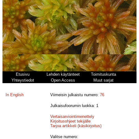
Etusivu
Lehden käytänteet
Toimituskunta
Yhteystiedot
Open Access
Muut sarjat
In English
Viimeisin julkaistu numero:
76
Julkaisufoorumin luokka: 1
Vertaisarviointimenettely
Kirjoitusohjeet tekijälle
Tarjoa artikkeli (käsikirjoitus)
Valitse numero: