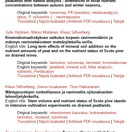
peatlands with needle analysis - differences in foliar nutrient
concentrations between autumn and winter seasons.
Original keywords:
turvemaa
;
PK-lannoitus
;
neulasanalyysi
;
ojitus
;
P. sylvestris L.
;
ravinnepuutos
Tiivistelmä
|
Näytä lisätiedot
|
Artikkeli PDF-muodossa
|
Tekijät
Jyrki Hytönen
,
Mikko Moilanen
,
Klaus Silfverberg
.
Kivennäismaalisäyksen vaikutus turpeen ravinnemääriin ja
männyn ravinnetalouteen metsäojitetuilla soilla.
English title:
Long term effects of mineral soil addition on the
nutrient amounts of peat and on the nutrient status of Scots pine
on drained mires.
Original keywords:
lannoitus
;
turvemaa
;
ravinteet
;
kivennäismaa
English keywords:
peatland
;
mineral soil
;
foliar analysis
;
nutrients
;
Fertilisation
Tiivistelmä
|
Näytä lisätiedot
|
Artikkeli PDF-muodossa
|
Tekijät
Klaus Silfverberg
,
Jorma Issakainen
,
Timo Haikarainen
.
Mäntypuustojen runkotilavuus ja ravinnetila ojitusalueiden
tehoviljelykokeilla.
English title:
Stem volume and nutrient status of Scots pine stands
in intensive vultivation experiments on drained peatlands.
Original keywords:
intensiivinen kasvatus
;
kokonaistuotos
;
lannoitus
;
neulaset
;
turvemaa
Tiivistelmä
|
Näytä lisätiedot
|
Artikkeli PDF-muodossa
|
Tekijät