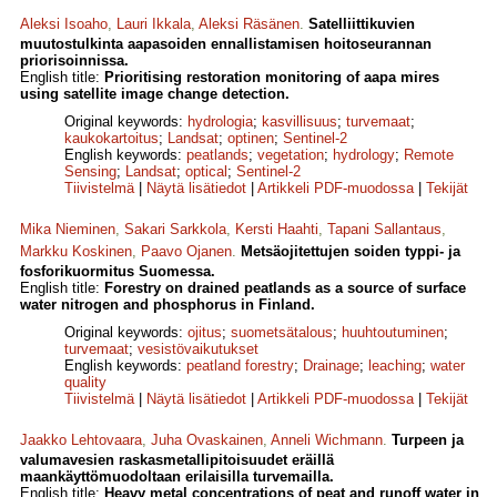
Aleksi Isoaho
,
Lauri Ikkala
,
Aleksi Räsänen
.
Satelliittikuvien
muutostulkinta aapasoiden ennallistamisen hoitoseurannan
priorisoinnissa.
English title:
Prioritising restoration monitoring of aapa mires
using satellite image change detection.
Original keywords:
hydrologia
;
kasvillisuus
;
turvemaat
;
kaukokartoitus
;
Landsat
;
optinen
;
Sentinel-2
English keywords:
peatlands
;
vegetation
;
hydrology
;
Remote
Sensing
;
Landsat
;
optical
;
Sentinel-2
Tiivistelmä
|
Näytä lisätiedot
|
Artikkeli PDF-muodossa
|
Tekijät
Mika Nieminen
,
Sakari Sarkkola
,
Kersti Haahti
,
Tapani Sallantaus
,
Markku Koskinen
,
Paavo Ojanen
.
Metsäojitettujen soiden typpi- ja
fosforikuormitus Suomessa.
English title:
Forestry on drained peatlands as a source of surface
water nitrogen and phosphorus in Finland.
Original keywords:
ojitus
;
suometsätalous
;
huuhtoutuminen
;
turvemaat
;
vesistövaikutukset
English keywords:
peatland forestry
;
Drainage
;
leaching
;
water
quality
Tiivistelmä
|
Näytä lisätiedot
|
Artikkeli PDF-muodossa
|
Tekijät
Jaakko Lehtovaara
,
Juha Ovaskainen
,
Anneli Wichmann
.
Turpeen ja
valumavesien raskasmetallipitoisuudet eräillä
maankäyttömuodoltaan erilaisilla turvemailla.
English title:
Heavy metal concentrations of peat and runoff water in