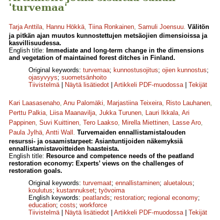
'turvemaa'
Tarja Anttila
,
Hannu Hökkä
,
Tiina Ronkainen
,
Samuli Joensuu
.
Välitön
ja pitkän ajan muutos kunnostettujen metsäojien dimensioissa ja
kasvillisuudessa.
English title:
Immediate and long-term change in the dimensions
and vegetation of maintained forest ditches in Finland.
Original keywords:
turvemaa
;
kunnostusojitus
;
ojien kunnostus
;
ojasyvyys
;
suometsänhoito
Tiivistelmä
|
Näytä lisätiedot
|
Artikkeli PDF-muodossa
|
Tekijät
Kari Laasasenaho
,
Anu Palomäki
,
Marjastiina Teixeira
,
Risto Lauhanen
,
Perttu Palkia
,
Liisa Maanavilja
,
Jukka Turunen
,
Lauri Ikkala
,
Ari
Pappinen
,
Suvi Kuittinen
,
Tero Laakso
,
Mirella Miettinen
,
Lasse Aro
,
Paula Jylhä
,
Antti Wall
.
Turvemaiden ennallistamistalouden
resurssi- ja osaamistarpeet: Asiantuntijoiden näkemyksiä
ennallistamistavoitteiden haasteista.
English title:
Resource and competence needs of the peatland
restoration economy: Experts’ views on the challenges of
restoration goals.
Original keywords:
turvemaat
;
ennallistaminen
;
aluetalous
;
koulutus
;
kustannukset
;
työvoima
English keywords:
peatlands
;
restoration
;
regional economy
;
education
;
costs
;
workforce
Tiivistelmä
|
Näytä lisätiedot
|
Artikkeli PDF-muodossa
|
Tekijät