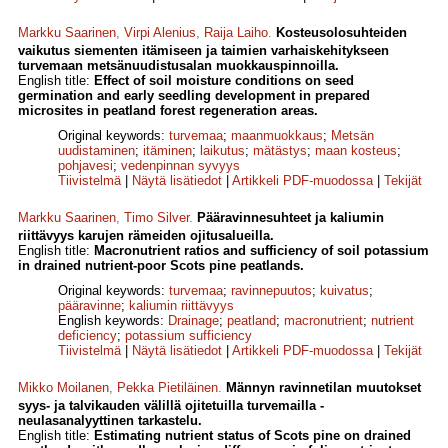
Markku Saarinen
,
Virpi Alenius
,
Raija Laiho
.
Kosteusolosuhteiden
vaikutus siementen itämiseen ja taimien varhaiskehitykseen
turvemaan metsänuudistusalan muokkauspinnoilla.
English title:
Effect of soil moisture conditions on seed
germination and early seedling development in prepared
microsites in peatland forest regeneration areas.
Original keywords:
turvemaa
;
maanmuokkaus
;
Metsän
uudistaminen
;
itäminen
;
laikutus
;
mätästys
;
maan kosteus
;
pohjavesi
;
vedenpinnan syvyys
Tiivistelmä
|
Näytä lisätiedot
|
Artikkeli PDF-muodossa
|
Tekijät
Markku Saarinen
,
Timo Silver
.
Pääravinnesuhteet ja kaliumin
riittävyys karujen rämeiden ojitusalueilla.
English title:
Macronutrient ratios and sufficiency of soil potassium
in drained nutrient-poor Scots pine peatlands.
Original keywords:
turvemaa
;
ravinnepuutos
;
kuivatus
;
pääravinne
;
kaliumin riittävyys
English keywords:
Drainage
;
peatland
;
macronutrient
;
nutrient
deficiency
;
potassium sufficiency
Tiivistelmä
|
Näytä lisätiedot
|
Artikkeli PDF-muodossa
|
Tekijät
Mikko Moilanen
,
Pekka Pietiläinen
.
Männyn ravinnetilan muutokset
syys- ja talvikauden välillä ojitetuilla turvemailla -
neulasanalyyttinen tarkastelu.
English title:
Estimating nutrient status of Scots pine on drained