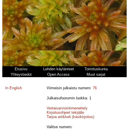
Etusivu
Lehden käytänteet
Toimituskunta
Yhteystiedot
Open Access
Muut sarjat
In English
Viimeisin julkaistu numero:
76
Julkaisufoorumin luokka: 1
Vertaisarviointimenettely
Kirjoitusohjeet tekijälle
Tarjoa artikkeli (käsikirjoitus)
Valitse numero: