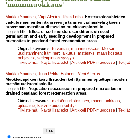
'maanmuokkaus'
Markku Saarinen
,
Virpi Alenius
,
Raija Laiho
.
Kosteusolosuhteiden
vaikutus siementen itämiseen ja taimien varhaiskehitykseen
turvemaan metsänuudistusalan muokkauspinnoilla.
English title:
Effect of soil moisture conditions on seed
germination and early seedling development in prepared
microsites in peatland forest regeneration areas.
Original keywords:
turvemaa
;
maanmuokkaus
;
Metsän
uudistaminen
;
itäminen
;
laikutus
;
mätästys
;
maan kosteus
;
pohjavesi
;
vedenpinnan syvyys
Tiivistelmä
|
Näytä lisätiedot
|
Artikkeli PDF-muodossa
|
Tekijät
Markku Saarinen
,
Juha-Pekka Hotanen
,
Virpi Alenius
.
Muokkausjälkien kasvillisuuden kehittyminen ojitettujen soiden
metsänuudistamisaloilla.
English title:
Vegetation succession in prepared microsites in
drained peatland forest regeneration areas.
Original keywords:
metsänuudistaminen
;
maanmuokkaus
;
ojitusalue
;
kasvillisuuden kehitys
Tiivistelmä
|
Näytä lisätiedot
|
Artikkeli PDF-muodossa
|
Tekijät