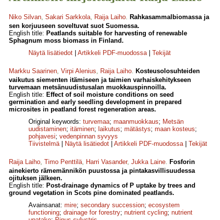
Niko Silvan
,
Sakari Sarkkola
,
Raija Laiho
.
Rahkasammalbiomassa ja
sen korjuuseen soveltuvat suot Suomessa.
English title:
Peatlands suitable for harvesting of renewable
Sphagnum moss biomass in Finland.
Näytä lisätiedot
|
Artikkeli PDF-muodossa
|
Tekijät
Markku Saarinen
,
Virpi Alenius
,
Raija Laiho
.
Kosteusolosuhteiden
vaikutus siementen itämiseen ja taimien varhaiskehitykseen
turvemaan metsänuudistusalan muokkauspinnoilla.
English title:
Effect of soil moisture conditions on seed
germination and early seedling development in prepared
microsites in peatland forest regeneration areas.
Original keywords:
turvemaa
;
maanmuokkaus
;
Metsän
uudistaminen
;
itäminen
;
laikutus
;
mätästys
;
maan kosteus
;
pohjavesi
;
vedenpinnan syvyys
Tiivistelmä
|
Näytä lisätiedot
|
Artikkeli PDF-muodossa
|
Tekijät
Raija Laiho
,
Timo Penttilä
,
Harri Vasander
,
Jukka Laine
.
Fosforin
ainekierto rämemännikön puustossa ja pintakasvillisuudessa
ojituksen jälkeen.
English title:
Post-drainage dynamics of P uptake by trees and
ground vegetation in Scots pine dominated peatlands.
Avainsanat:
mire
;
secondary succession
;
ecosystem
functioning
;
drainage for forestry
;
nutrient cycling
;
nutrient
upatake
;
Pinus sylvstris