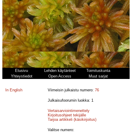
Etusivu
Lehden käytänteet
Toimituskunta
Yhteystiedot
Open Access
Muut sarjat
In English
Viimeisin julkaistu numero:
76
Julkaisufoorumin luokka: 1
Vertaisarviointimenettely
Kirjoitusohjeet tekijälle
Tarjoa artikkeli (käsikirjoitus)
Valitse numero: