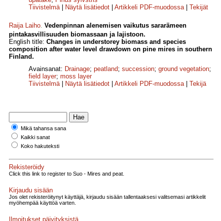
Tiivistelmä
|
Näytä lisätiedot
|
Artikkeli PDF-muodossa
|
Tekijät
Raija Laiho
.
Vedenpinnan alenemisen vaikutus sararämeen
pintakasvillisuuden biomassaan ja lajistoon.
English title:
Changes in understorey biomass and species
composition after water level drawdown on pine mires in southern
Finland.
Avainsanat:
Drainage
;
peatland
;
succession
;
ground vegetation
;
field layer
;
moss layer
Tiivistelmä
|
Näytä lisätiedot
|
Artikkeli PDF-muodossa
|
Tekijä
Mikä tahansa sana
Kaikki sanat
Koko hakuteksti
Rekisteröidy
Click this link to register to Suo - Mires and peat.
Kirjaudu sisään
Jos olet rekisteröitynyt käyttäjä, kirjaudu sisään tallentaaksesi valitsemasi artikkelit
myöhempää käyttöä varten.
Ilmoitukset päivityksistä