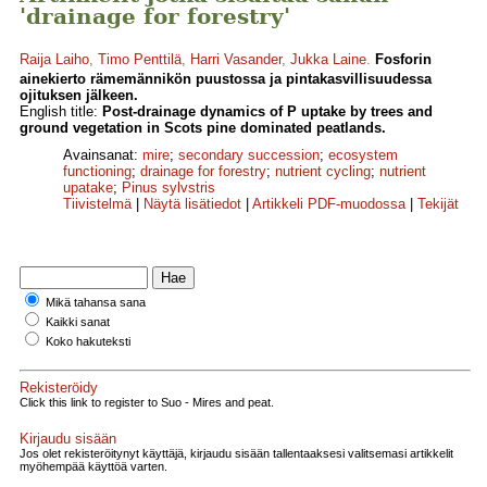
'drainage for forestry'
Raija Laiho
,
Timo Penttilä
,
Harri Vasander
,
Jukka Laine
.
Fosforin
ainekierto rämemännikön puustossa ja pintakasvillisuudessa
ojituksen jälkeen.
English title:
Post-drainage dynamics of P uptake by trees and
ground vegetation in Scots pine dominated peatlands.
Avainsanat:
mire
;
secondary succession
;
ecosystem
functioning
;
drainage for forestry
;
nutrient cycling
;
nutrient
upatake
;
Pinus sylvstris
Tiivistelmä
|
Näytä lisätiedot
|
Artikkeli PDF-muodossa
|
Tekijät
Mikä tahansa sana
Kaikki sanat
Koko hakuteksti
Rekisteröidy
Click this link to register to Suo - Mires and peat.
Kirjaudu sisään
Jos olet rekisteröitynyt käyttäjä, kirjaudu sisään tallentaaksesi valitsemasi artikkelit
myöhempää käyttöä varten.