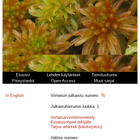
Etusivu
Lehden käytänteet
Toimituskunta
Yhteystiedot
Open Access
Muut sarjat
In English
Viimeisin julkaistu numero:
76
Julkaisufoorumin luokka: 1
Vertaisarviointimenettely
Kirjoitusohjeet tekijälle
Tarjoa artikkeli (käsikirjoitus)
Valitse numero: