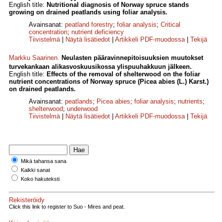
English title:
Nutritional diagnosis of Norway spruce stands
growing on drained peatlands using foliar analysis.
Avainsanat:
peatland forestry
;
foliar analysis
;
Critical
concentration
;
nutrient deficiency
Tiivistelmä
|
Näytä lisätiedot
|
Artikkeli PDF-muodossa
|
Tekijä
Markku Saarinen
.
Neulasten pääravinnepitoisuuksien muutokset
turvekankaan alikasvoskuusikossa ylispuuhakkuun jälkeen.
English title:
Effects of the removal of shelterwood on the foliar
nutrient concentrations of Norway spruce (Picea abies (L.) Karst.)
on drained peatlands.
Avainsanat:
peatlands
;
Picea abies
;
foliar analysis
;
nutrients
;
shelterwood
;
underwood
Tiivistelmä
|
Näytä lisätiedot
|
Artikkeli PDF-muodossa
|
Tekijä
Mikä tahansa sana
Kaikki sanat
Koko hakuteksti
Rekisteröidy
Click this link to register to Suo - Mires and peat.