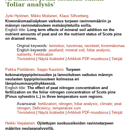
'foliar analysis'
Jyrki Hytönen
,
Mikko Moilanen
,
Klaus Silfverberg
.
Kivennäismaalisäyksen vaikutus turpeen ravinnemääriin ja
männyn ravinnetalouteen metsäojitetuilla soilla.
English title:
Long term effects of mineral soil addition on the
nutrient amounts of peat and on the nutrient status of Scots pine
on drained mires.
Original keywords:
lannoitus
;
turvemaa
;
ravinteet
;
kivennäismaa
English keywords:
peatland
;
mineral soil
;
foliar analysis
;
nutrients
;
Fertilisation
Tiivistelmä
|
Näytä lisätiedot
|
Artikkeli PDF-muodossa
|
Tekijät
Pekka Pietiläinen
,
Seppo Kaunisto
.
Turpeen
kokonaistyppipitoisuuden ja lannoituksen vaikutus männyn
neulasten typpipitoisuuteen kolmessa eri
lämpösummavyöhykkeessä.
English title:
The effect of peat nitrogen concentration and
fertilization on the foliar nitrogen concentration of Scots pine
(Pinus sylvestris L.) in three temperature sum regions.
Avainsanat:
fertilization
;
nitrogen
;
foliar analysis
;
climate
;
peat
nitrogen
;
Deficiency
;
temperature sum
Tiivistelmä
|
Näytä lisätiedot
|
Artikkeli PDF-muodossa
|
Tekijät
Heikki Veijalainen
.
Ojitettujen suokuusikoiden ravinnetarpeen
määritys neulasanalyysillä.