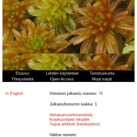
Etusivu
Lehden käytänteet
Toimituskunta
Yhteystiedot
Open Access
Muut sarjat
In English
Viimeisin julkaistu numero:
76
Julkaisufoorumin luokka: 1
Vertaisarviointimenettely
Kirjoitusohjeet tekijälle
Tarjoa artikkeli (käsikirjoitus)
Valitse numero: