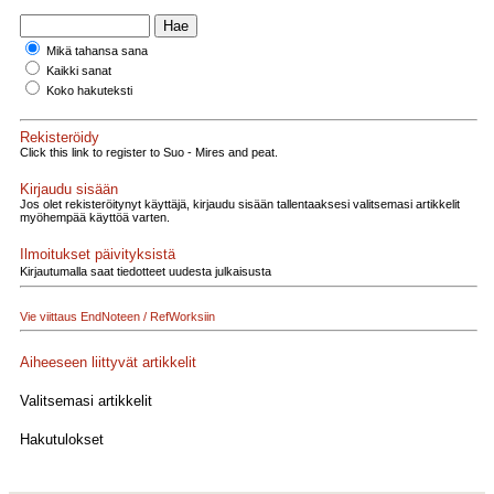
Mikä tahansa sana
Kaikki sanat
Koko hakuteksti
Rekisteröidy
Click this link to register to Suo - Mires and peat.
Kirjaudu sisään
Jos olet rekisteröitynyt käyttäjä, kirjaudu sisään tallentaaksesi valitsemasi artikkelit
myöhempää käyttöä varten.
Ilmoitukset päivityksistä
Kirjautumalla saat tiedotteet uudesta julkaisusta
Vie viittaus EndNoteen / RefWorksiin
Aiheeseen liittyvät artikkelit
Valitsemasi artikkelit
Hakutulokset