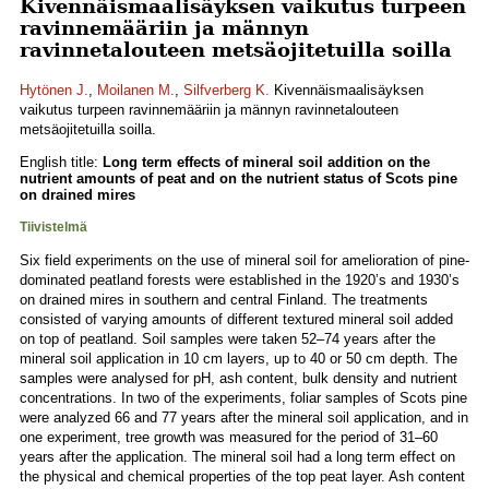
Kivennäismaalisäyksen vaikutus turpeen
ravinnemääriin ja männyn
ravinnetalouteen metsäojitetuilla soilla
Hytönen J.
,
Moilanen M.
,
Silfverberg K.
Kivennäismaalisäyksen
vaikutus turpeen ravinnemääriin ja männyn ravinnetalouteen
metsäojitetuilla soilla.
English title:
Long term effects of mineral soil addition on the
nutrient amounts of peat and on the nutrient status of Scots pine
on drained mires
Tiivistelmä
Six field experiments on the use of mineral soil for amelioration of pine-
dominated peatland forests were established in the 1920’s and 1930’s
on drained mires in southern and central Finland. The treatments
consisted of varying amounts of different textured mineral soil added
on top of peatland. Soil samples were taken 52–74 years after the
mineral soil application in 10 cm layers, up to 40 or 50 cm depth. The
samples were analysed for pH, ash content, bulk density and nutrient
concentrations. In two of the experiments, foliar samples of Scots pine
were analyzed 66 and 77 years after the mineral soil application, and in
one experiment, tree growth was measured for the period of 31–60
years after the application. The mineral soil had a long term effect on
the physical and chemical properties of the top peat layer. Ash content