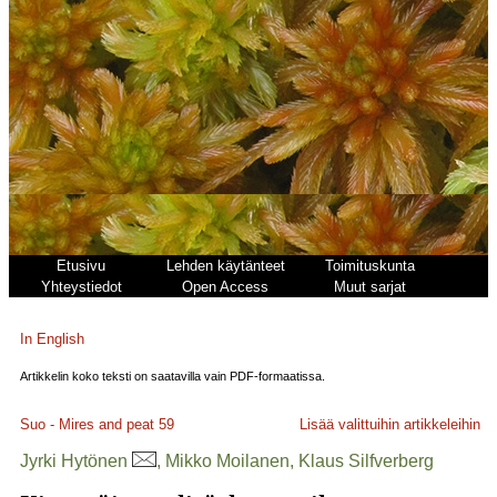
Etusivu
Lehden käytänteet
Toimituskunta
Yhteystiedot
Open Access
Muut sarjat
In English
Artikkelin koko teksti on saatavilla vain PDF-formaatissa.
Suo - Mires and peat
59
Lisää valittuihin artikkeleihin
Jyrki Hytönen
, Mikko Moilanen, Klaus Silfverberg