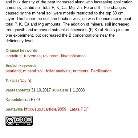
and bulk density of the peat increased along with increasing application
amounts, as did soil total P, K, Ca, Mg, Zn, Fe and B. The changes
caused by the mineral soil were mostly restricted to the top 30 cm
layer. The higher the soil fine fraction was, so was the increase in peat
total P, K, Ca and Mg amounts. The addition of mineral soil increased
tree growth and improved nutrient deficiencies (P, K) of Scots pine on
one experiment, but decreased the B concentrations near the
deficiency level.
Original keywords
lannoitus
;
turvemaa
;
ravinteet
;
kivennäismaa
English keywords
peatland
;
mineral soil
;
foliar analysis
;
nutrients
;
Fertilisation
(Näytä)
Tekijät
31.10.2017
1.1.2008
Vastaanotettu
Julkaistu
6729
Katselukerrat
http://suo.fi/article/9859
|
Lataa PDF
Saatavilla