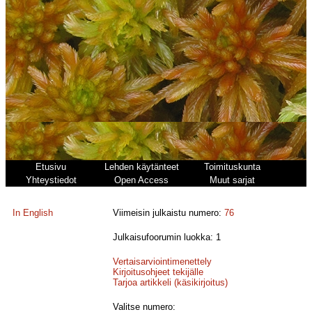
Etusivu
Lehden käytänteet
Toimituskunta
Yhteystiedot
Open Access
Muut sarjat
In English
Viimeisin julkaistu numero:
76
Julkaisufoorumin luokka: 1
Vertaisarviointimenettely
Kirjoitusohjeet tekijälle
Tarjoa artikkeli (käsikirjoitus)
Valitse numero: