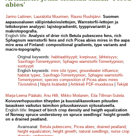
abies'
Jarmo Laitinen
,
Lauralotta Muurinen
,
Rauno Ruuhijärvi
.
Suomen
aapasuoalueen välipintakoivulettojen, Warnstorfii-lettojen ja
lettokorpien analyysi: lajistogradientit, tyyppivariantit ja
makrotopografia.
English title:
Analysis of drier rich Betula pubescens fens, rich
Sphagnum warnstorfii fens and rich Picea abies mires in the aapa
mire area of Finland: compositional gradients, type variants and
macro-topography.
Original keywords:
habitaattityypit
;
korpisuus
;
lähteisyys
;
Saxifrago-Tomentypnion
;
Sphagno warnstorfii-Tomentypnion
;
suotyypit
English keywords:
mire site types
;
groundwater influence
;
habitat types
;
Saxifrago-Tomentypnion
;
Sphagno warnstorfii-
Tomentypnion
;
species composition of Picea abies mires
Tiivistelmä
|
Näytä lisätiedot
|
Artikkeli PDF-muodossa
|
Tekijät
Marja-Leena Päätalo
,
Anu Hilli
,
Mikko Moilanen
,
Eila Tillman-Sutela
.
Koivuverhopuuston tiheyden ja kuusialikasvoksen pituuden
tasauksen vaikutus taimikon pituuskasvuun ojitusalueella.
English title:
Impact of birch crop density and heigth equalization
of Norway spruce understorey on spruce seedlings' height growth
on a drained peatland.
Avainsanat:
Betula pubescens
;
Picea abies
;
drained peatland
;
height equalization
;
height growth
;
natural seedlings
;
nurse crop
density
;
understorey