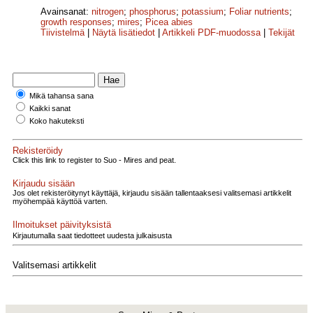
Avainsanat:
nitrogen
;
phosphorus
;
potassium
;
Foliar nutrients
;
growth responses
;
mires
;
Picea abies
Tiivistelmä
|
Näytä lisätiedot
|
Artikkeli PDF-muodossa
|
Tekijät
Mikä tahansa sana
Kaikki sanat
Koko hakuteksti
Rekisteröidy
Click this link to register to Suo - Mires and peat.
Kirjaudu sisään
Jos olet rekisteröitynyt käyttäjä, kirjaudu sisään tallentaaksesi valitsemasi artikkelit
myöhempää käyttöä varten.
Ilmoitukset päivityksistä
Kirjautumalla saat tiedotteet uudesta julkaisusta
Valitsemasi artikkelit