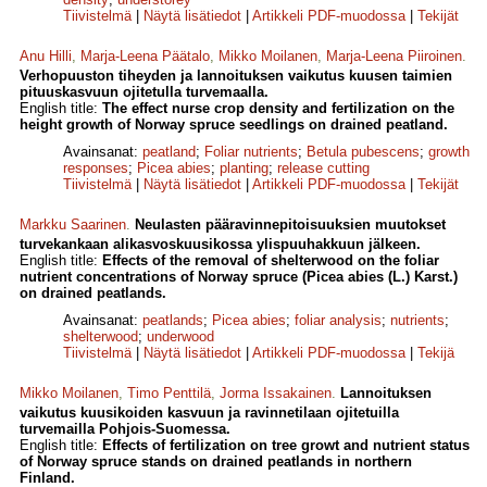
Tiivistelmä
|
Näytä lisätiedot
|
Artikkeli PDF-muodossa
|
Tekijät
Anu Hilli
,
Marja-Leena Päätalo
,
Mikko Moilanen
,
Marja-Leena Piiroinen
.
Verhopuuston tiheyden ja lannoituksen vaikutus kuusen taimien
pituuskasvuun ojitetulla turvemaalla.
English title:
The effect nurse crop density and fertilization on the
height growth of Norway spruce seedlings on drained peatland.
Avainsanat:
peatland
;
Foliar nutrients
;
Betula pubescens
;
growth
responses
;
Picea abies
;
planting
;
release cutting
Tiivistelmä
|
Näytä lisätiedot
|
Artikkeli PDF-muodossa
|
Tekijät
Markku Saarinen
.
Neulasten pääravinnepitoisuuksien muutokset
turvekankaan alikasvoskuusikossa ylispuuhakkuun jälkeen.
English title:
Effects of the removal of shelterwood on the foliar
nutrient concentrations of Norway spruce (Picea abies (L.) Karst.)
on drained peatlands.
Avainsanat:
peatlands
;
Picea abies
;
foliar analysis
;
nutrients
;
shelterwood
;
underwood
Tiivistelmä
|
Näytä lisätiedot
|
Artikkeli PDF-muodossa
|
Tekijä
Mikko Moilanen
,
Timo Penttilä
,
Jorma Issakainen
.
Lannoituksen
vaikutus kuusikoiden kasvuun ja ravinnetilaan ojitetuilla
turvemailla Pohjois-Suomessa.
English title:
Effects of fertilization on tree growt and nutrient status
of Norway spruce stands on drained peatlands in northern
Finland.