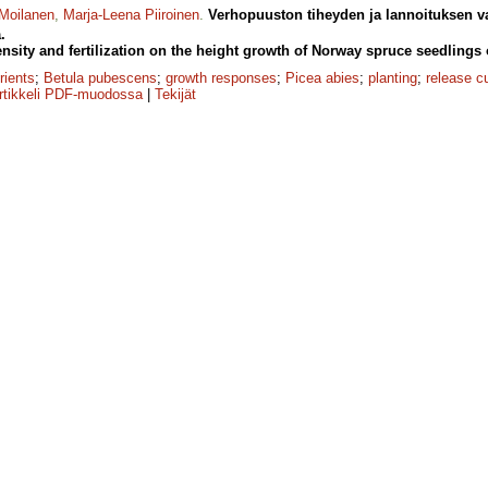
Moilanen
,
Marja-Leena Piiroinen
.
Verhopuuston tiheyden ja lannoituksen v
.
ensity and fertilization on the height growth of Norway spruce seedlings
rients
;
Betula pubescens
;
growth responses
;
Picea abies
;
planting
;
release cu
rtikkeli PDF-muodossa
|
Tekijät