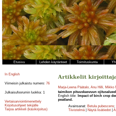
Etusivu
Lehden käytänteet
Toimituskunta
Yh
In English
Artikkelit kirjoitta
Viimeisin julkaistu numero:
76
Marja-Leena Päätalo
,
Anu Hilli
,
Mikko 
taimikon pituuskasvuun ojitusalueel
Julkaisufoorumin luokka: 1
English title:
Impact of birch crop de
peatland.
Vertaisarviointimenettely
Kirjoitusohjeet tekijälle
Avainsanat:
Betula pubescens
Tarjoa artikkeli (käsikirjoitus)
Tiivistelmä
|
Näytä lisätiedot
|
A