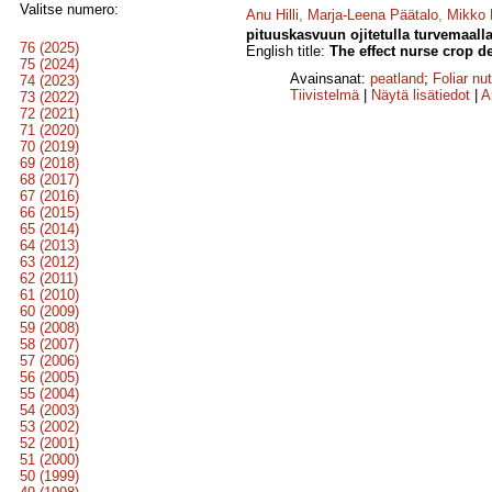
Valitse numero:
Anu Hilli
,
Marja-Leena Päätalo
,
Mikko 
pituuskasvuun ojitetulla turvemaalla
76 (2025)
English title:
The effect nurse crop d
75 (2024)
Avainsanat:
peatland
;
Foliar nut
74 (2023)
Tiivistelmä
|
Näytä lisätiedot
|
A
73 (2022)
72 (2021)
71 (2020)
70 (2019)
69 (2018)
68 (2017)
67 (2016)
66 (2015)
65 (2014)
64 (2013)
63 (2012)
62 (2011)
61 (2010)
60 (2009)
59 (2008)
58 (2007)
57 (2006)
56 (2005)
55 (2004)
54 (2003)
53 (2002)
52 (2001)
51 (2000)
50 (1999)