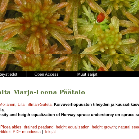
teystiedot
Open Access
Muut sarjat
jalta Marja-Leena Päätalo
Moilanen
,
Eila Tillman-Sutela
.
Koivuverhopuuston tiheyden ja kuusialikas
la.
nsity and heigth equalization of Norway spruce understorey on spruce s
;
Picea abies
;
drained peatland
;
height equalization
;
height growth
;
natural see
rtikkeli PDF-muodossa
|
Tekijät