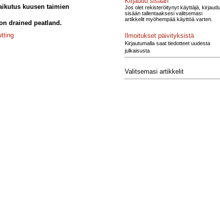
Kirjaudu sisään
aikutus kuusen taimien
Jos olet rekisteröitynyt käyttäjä, kirjaud
sisään tallentaaksesi valitsemasi
artikkelit myöhempää käyttöä varten.
 on drained peatland.
tting
Ilmoitukset päivityksistä
Kirjautumalla saat tiedotteet uudesta
julkaisusta
Valitsemasi artikkelit