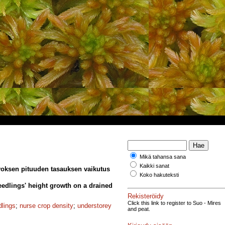
Mikä tahansa sana
Kaikki sanat
voksen pituuden tasauksen vaikutus
Koko hakuteksti
eedlings' height growth on a drained
Rekisteröidy
Click this link to register to Suo - Mires
dlings
;
nurse crop density
;
understorey
and peat.