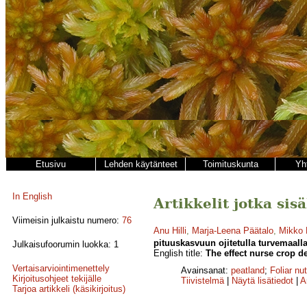
Etusivu
Lehden käytänteet
Toimituskunta
Yh
In English
Artikkelit jotka sis
Viimeisin julkaistu numero:
76
Anu Hilli
,
Marja-Leena Päätalo
,
Mikko 
pituuskasvuun ojitetulla turvemaalla
Julkaisufoorumin luokka: 1
English title:
The effect nurse crop d
Vertaisarviointimenettely
Avainsanat:
peatland
;
Foliar nut
Kirjoitusohjeet tekijälle
Tiivistelmä
|
Näytä lisätiedot
|
A
Tarjoa artikkeli (käsikirjoitus)