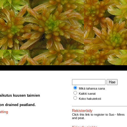
Mikä tahansa sana
Kaikki sanat
aikutus kuusen taimien
Koko hakuteksti
 on drained peatland.
Rekisteröidy
tting
Click this link to register to Suo - Mires
and peat.