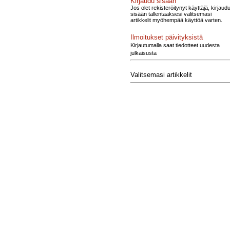
Kirjaudu sisään
Jos olet rekisteröitynyt käyttäjä, kirjaud
sisään tallentaaksesi valitsemasi
artikkelit myöhempää käyttöä varten.
Ilmoitukset päivityksistä
Kirjautumalla saat tiedotteet uudesta
julkaisusta
Valitsemasi artikkelit