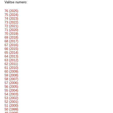
Valitse numero:
76 (2025)
75 (2024)
74 (2023)
73 (2022)
72 (2021)
71 (2020)
70 (2019)
69 (2018)
68 (2017)
67 (2016)
66 (2015)
65 (2014)
64 (2013)
63 (2012)
62 (2011)
61 (2010)
60 (2009)
59 (2008)
58 (2007)
57 (2006)
56 (2005)
55 (2004)
54 (2003)
53 (2002)
52 (2001)
51 (2000)
50 (1999)