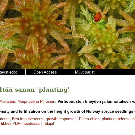
teystiedot
Open Access
Muut sarjat
ältää sanan 'planting'
Moilanen
,
Marja-Leena Piiroinen
.
Verhopuuston tiheyden ja lannoituksen v
.
ensity and fertilization on the height growth of Norway spruce seedlings
rients
;
Betula pubescens
;
growth responses
;
Picea abies
;
planting
;
release cu
rtikkeli PDF-muodossa
|
Tekijät