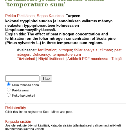
'temperature sum'
Pekka Pietiläinen
,
Seppo Kaunisto
.
Turpeen
kokonaistyppipitoisuuden ja lannoituksen vaikutus männyn
neulasten typpipitoisuuteen kolmessa eri
lämpösummavyöhykkeessä.
English title:
The effect of peat nitrogen concentration and
fertilization on the foliar nitrogen concentration of Scots pine
(Pinus sylvestris L.) in three temperature sum regions.
Avainsanat:
fertilization
;
nitrogen
;
foliar analysis
;
climate
;
peat
nitrogen
;
Deficiency
;
temperature sum
Tiivistelmä
|
Näytä lisätiedot
|
Artikkeli PDF-muodossa
|
Tekijät
Mikä tahansa sana
Kaikki sanat
Koko hakuteksti
Rekisteröidy
Click this link to register to Suo - Mires and peat.
Kirjaudu sisään
Jos olet rekisteröitynyt käyttäjä, kirjaudu sisään tallentaaksesi valitsemasi artikkelit
myöhempää käyttöä varten.