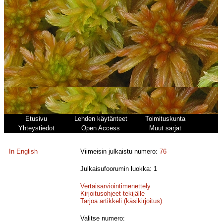
Etusivu
Lehden käytänteet
Toimituskunta
Yhteystiedot
Open Access
Muut sarjat
In English
Viimeisin julkaistu numero:
76
Julkaisufoorumin luokka: 1
Vertaisarviointimenettely
Kirjoitusohjeet tekijälle
Tarjoa artikkeli (käsikirjoitus)
Valitse numero: