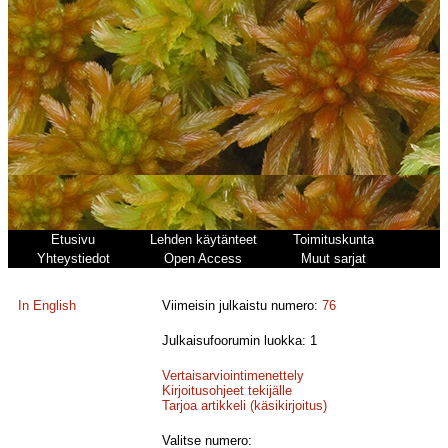
Etusivu
Lehden käytänteet
Toimituskunta
Yhteystiedot
Open Access
Muut sarjat
In English
Viimeisin julkaistu numero:
76
Julkaisufoorumin luokka: 1
Vertaisarviointimenettely
Kirjoitusohjeet tekijälle
Tarjoa artikkeli (käsikirjoitus)
Valitse numero: