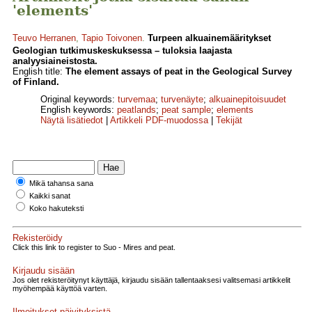
'elements'
Teuvo Herranen
,
Tapio Toivonen
.
Turpeen alkuainemääritykset
Geologian tutkimuskeskuksessa – tuloksia laajasta
analyysiaineistosta.
English title:
The element assays of peat in the Geological Survey
of Finland.
Original keywords:
turvemaa
;
turvenäyte
;
alkuainepitoisuudet
English keywords:
peatlands
;
peat sample
;
elements
Näytä lisätiedot
|
Artikkeli PDF-muodossa
|
Tekijät
Mikä tahansa sana
Kaikki sanat
Koko hakuteksti
Rekisteröidy
Click this link to register to Suo - Mires and peat.
Kirjaudu sisään
Jos olet rekisteröitynyt käyttäjä, kirjaudu sisään tallentaaksesi valitsemasi artikkelit
myöhempää käyttöä varten.
Ilmoitukset päivityksistä