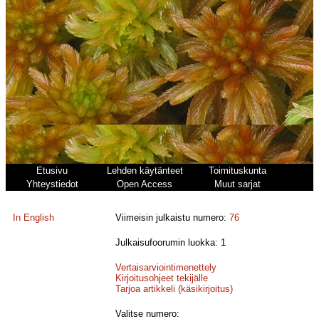
Etusivu
Lehden käytänteet
Toimituskunta
Yhteystiedot
Open Access
Muut sarjat
In English
Viimeisin julkaistu numero:
76
Julkaisufoorumin luokka: 1
Vertaisarviointimenettely
Kirjoitusohjeet tekijälle
Tarjoa artikkeli (käsikirjoitus)
Valitse numero: