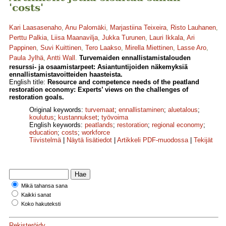
'costs'
Kari Laasasenaho
,
Anu Palomäki
,
Marjastiina Teixeira
,
Risto Lauhanen
,
Perttu Palkia
,
Liisa Maanavilja
,
Jukka Turunen
,
Lauri Ikkala
,
Ari
Pappinen
,
Suvi Kuittinen
,
Tero Laakso
,
Mirella Miettinen
,
Lasse Aro
,
Paula Jylhä
,
Antti Wall
.
Turvemaiden ennallistamistalouden
resurssi- ja osaamistarpeet: Asiantuntijoiden näkemyksiä
ennallistamistavoitteiden haasteista.
English title:
Resource and competence needs of the peatland
restoration economy: Experts’ views on the challenges of
restoration goals.
Original keywords:
turvemaat
;
ennallistaminen
;
aluetalous
;
koulutus
;
kustannukset
;
työvoima
English keywords:
peatlands
;
restoration
;
regional economy
;
education
;
costs
;
workforce
Tiivistelmä
|
Näytä lisätiedot
|
Artikkeli PDF-muodossa
|
Tekijät
Mikä tahansa sana
Kaikki sanat
Koko hakuteksti
Rekisteröidy