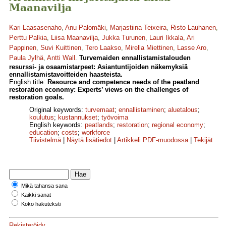
Maanavilja
Kari Laasasenaho
,
Anu Palomäki
,
Marjastiina Teixeira
,
Risto Lauhanen
,
Perttu Palkia
,
Liisa Maanavilja
,
Jukka Turunen
,
Lauri Ikkala
,
Ari
Pappinen
,
Suvi Kuittinen
,
Tero Laakso
,
Mirella Miettinen
,
Lasse Aro
,
Paula Jylhä
,
Antti Wall
.
Turvemaiden ennallistamistalouden
resurssi- ja osaamistarpeet: Asiantuntijoiden näkemyksiä
ennallistamistavoitteiden haasteista.
English title:
Resource and competence needs of the peatland
restoration economy: Experts’ views on the challenges of
restoration goals.
Original keywords:
turvemaat
;
ennallistaminen
;
aluetalous
;
koulutus
;
kustannukset
;
työvoima
English keywords:
peatlands
;
restoration
;
regional economy
;
education
;
costs
;
workforce
Tiivistelmä
|
Näytä lisätiedot
|
Artikkeli PDF-muodossa
|
Tekijät
Mikä tahansa sana
Kaikki sanat
Koko hakuteksti
Rekisteröidy