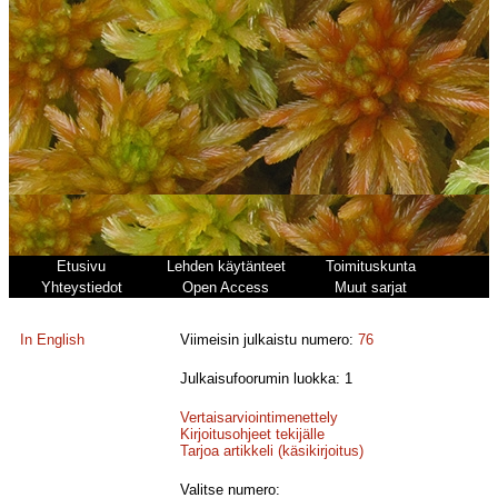
Etusivu
Lehden käytänteet
Toimituskunta
Yhteystiedot
Open Access
Muut sarjat
In English
Viimeisin julkaistu numero:
76
Julkaisufoorumin luokka: 1
Vertaisarviointimenettely
Kirjoitusohjeet tekijälle
Tarjoa artikkeli (käsikirjoitus)
Valitse numero: