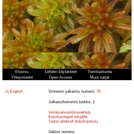
Etusivu
Lehden käytänteet
Toimituskunta
Yhteystiedot
Open Access
Muut sarjat
In English
Viimeisin julkaistu numero:
76
Julkaisufoorumin luokka: 1
Vertaisarviointimenettely
Kirjoitusohjeet tekijälle
Tarjoa artikkeli (käsikirjoitus)
Valitse numero: