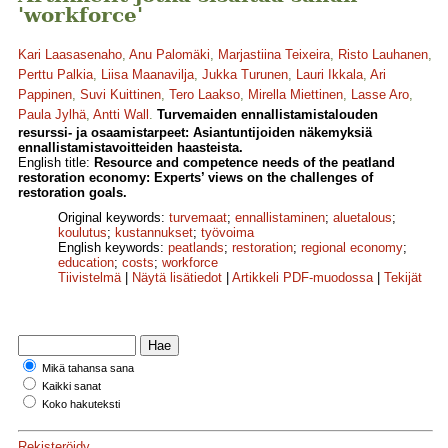
'workforce'
Kari Laasasenaho
,
Anu Palomäki
,
Marjastiina Teixeira
,
Risto Lauhanen
,
Perttu Palkia
,
Liisa Maanavilja
,
Jukka Turunen
,
Lauri Ikkala
,
Ari
Pappinen
,
Suvi Kuittinen
,
Tero Laakso
,
Mirella Miettinen
,
Lasse Aro
,
Paula Jylhä
,
Antti Wall
.
Turvemaiden ennallistamistalouden
resurssi- ja osaamistarpeet: Asiantuntijoiden näkemyksiä
ennallistamistavoitteiden haasteista.
English title:
Resource and competence needs of the peatland
restoration economy: Experts’ views on the challenges of
restoration goals.
Original keywords:
turvemaat
;
ennallistaminen
;
aluetalous
;
koulutus
;
kustannukset
;
työvoima
English keywords:
peatlands
;
restoration
;
regional economy
;
education
;
costs
;
workforce
Tiivistelmä
|
Näytä lisätiedot
|
Artikkeli PDF-muodossa
|
Tekijät
Mikä tahansa sana
Kaikki sanat
Koko hakuteksti
Rekisteröidy