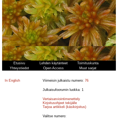
Etusivu
Lehden käytänteet
Toimituskunta
Yhteystiedot
Open Access
Muut sarjat
In English
Viimeisin julkaistu numero:
76
Julkaisufoorumin luokka: 1
Vertaisarviointimenettely
Kirjoitusohjeet tekijälle
Tarjoa artikkeli (käsikirjoitus)
Valitse numero: