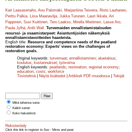
Kari Laasasenaho
,
Anu Palomäki
,
Marjastiina Teixeira
,
Risto Lauhanen
,
Perttu Palkia
,
Liisa Maanavilja
,
Jukka Turunen
,
Lauri Ikkala
,
Ari
Pappinen
,
Suvi Kuittinen
,
Tero Laakso
,
Mirella Miettinen
,
Lasse Aro
,
Paula Jylhä
,
Antti Wall
.
Turvemaiden ennallistamistalouden
resurssi- ja osaamistarpeet: Asiantuntijoiden näkemyksiä
ennallistamistavoitteiden haasteista.
English title:
Resource and competence needs of the peatland
restoration economy: Experts’ views on the challenges of
restoration goals.
Original keywords:
turvemaat
;
ennallistaminen
;
aluetalous
;
koulutus
;
kustannukset
;
työvoima
English keywords:
peatlands
;
restoration
;
regional economy
;
education
;
costs
;
workforce
Tiivistelmä
|
Näytä lisätiedot
|
Artikkeli PDF-muodossa
|
Tekijät
Mikä tahansa sana
Kaikki sanat
Koko hakuteksti
Rekisteröidy
Click this link to register to Suo - Mires and peat.