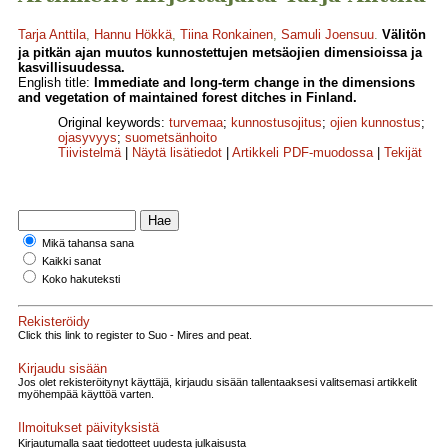
Tarja Anttila
,
Hannu Hökkä
,
Tiina Ronkainen
,
Samuli Joensuu
.
Välitön
ja pitkän ajan muutos kunnostettujen metsäojien dimensioissa ja
kasvillisuudessa.
English title:
Immediate and long-term change in the dimensions
and vegetation of maintained forest ditches in Finland.
Original keywords:
turvemaa
;
kunnostusojitus
;
ojien kunnostus
;
ojasyvyys
;
suometsänhoito
Tiivistelmä
|
Näytä lisätiedot
|
Artikkeli PDF-muodossa
|
Tekijät
Mikä tahansa sana
Kaikki sanat
Koko hakuteksti
Rekisteröidy
Click this link to register to Suo - Mires and peat.
Kirjaudu sisään
Jos olet rekisteröitynyt käyttäjä, kirjaudu sisään tallentaaksesi valitsemasi artikkelit
myöhempää käyttöä varten.
Ilmoitukset päivityksistä
Kirjautumalla saat tiedotteet uudesta julkaisusta