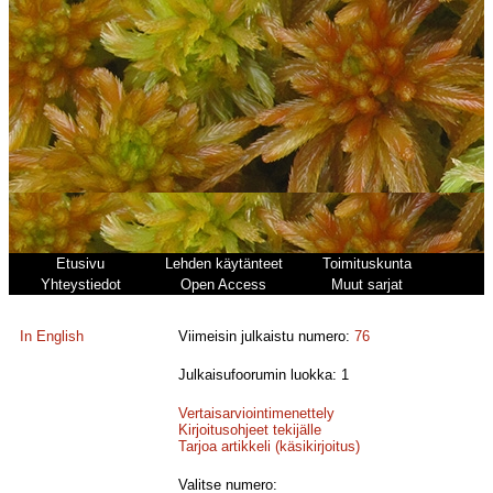
Etusivu
Lehden käytänteet
Toimituskunta
Yhteystiedot
Open Access
Muut sarjat
In English
Viimeisin julkaistu numero:
76
Julkaisufoorumin luokka: 1
Vertaisarviointimenettely
Kirjoitusohjeet tekijälle
Tarjoa artikkeli (käsikirjoitus)
Valitse numero: