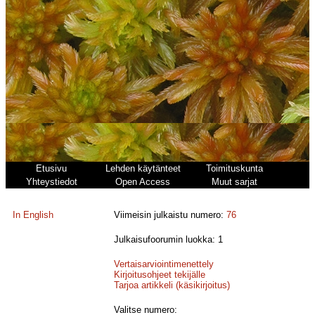
Etusivu
Lehden käytänteet
Toimituskunta
Yhteystiedot
Open Access
Muut sarjat
In English
Viimeisin julkaistu numero:
76
Julkaisufoorumin luokka: 1
Vertaisarviointimenettely
Kirjoitusohjeet tekijälle
Tarjoa artikkeli (käsikirjoitus)
Valitse numero: