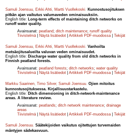
Samuli Joensuu
,
Erkki Ahti
,
Martti Vuollekoski
.
Kunnostusojituksen
pitkän ajan vaikutus valumaveden ominaisuuksiin.
English title:
Long-term effects of maintaining ditch networks on
runoff water quality.
Avainsanat:
peatland
;
ditch maintenance
;
runoff quality
Tiivistelmä
|
Näytä lisätiedot
|
Artikkeli PDF-muodossa
|
Tekijät
Samuli Joensuu
,
Erkki Ahti
,
Martti Vuollekoski
.
Vanhoilta
metsäojitusalueilta valuvan veden ominaisuudet.
English title:
Discharge water quality from old ditch networks in
Finnish peatland forests.
Avainsanat:
peatland forests
;
ditch networks
;
water quality
Tiivistelmä
|
Näytä lisätiedot
|
Artikkeli PDF-muodossa
|
Tekijät
Markku Saarinen
,
Timo Silver
,
Samuli Joensuu
.
Ojien mitoitus
kunnostusojituksessa. Kirjallisuustarkastelu.
English title:
Ditch dimensioning in ditch-network-maintenance
areas. A literature review.
Avainsanat:
peatlands
;
ditch network maintenance
;
drainage
areas
Tiivistelmä
|
Näytä lisätiedot
|
Artikkeli PDF-muodossa
|
Tekijät
Samuli Joensuu
.
Säätekijoiden vaikutus ojitettujen turvemaiden
mäntyjen sädekasvuun.