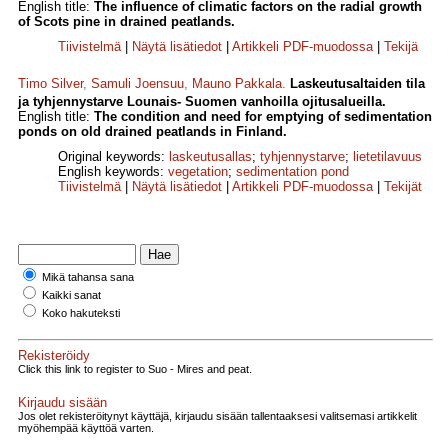
English title:
The influence of climatic factors on the radial growth
of Scots pine in drained peatlands.
Tiivistelmä
|
Näytä lisätiedot
|
Artikkeli PDF-muodossa
|
Tekijä
Timo Silver
,
Samuli Joensuu
,
Mauno Pakkala
.
Laskeutusaltaiden tila
ja tyhjennystarve Lounais- Suomen vanhoilla ojitusalueilla.
English title:
The condition and need for emptying of sedimentation
ponds on old drained peatlands in Finland.
Original keywords:
laskeutusallas
;
tyhjennystarve
;
lietetilavuus
English keywords:
vegetation
;
sedimentation pond
Tiivistelmä
|
Näytä lisätiedot
|
Artikkeli PDF-muodossa
|
Tekijät
Mikä tahansa sana
Kaikki sanat
Koko hakuteksti
Rekisteröidy
Click this link to register to Suo - Mires and peat.
Kirjaudu sisään
Jos olet rekisteröitynyt käyttäjä, kirjaudu sisään tallentaaksesi valitsemasi artikkelit
myöhempää käyttöä varten.