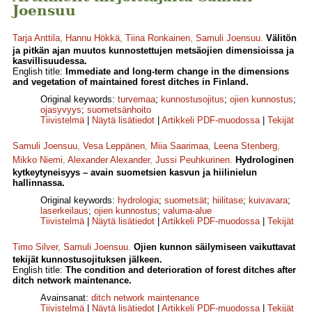
Joensuu
Tarja Anttila
,
Hannu Hökkä
,
Tiina Ronkainen
,
Samuli Joensuu
.
Välitön
ja pitkän ajan muutos kunnostettujen metsäojien dimensioissa ja
kasvillisuudessa.
English title:
Immediate and long-term change in the dimensions
and vegetation of maintained forest ditches in Finland.
Original keywords:
turvemaa
;
kunnostusojitus
;
ojien kunnostus
;
ojasyvyys
;
suometsänhoito
Tiivistelmä
|
Näytä lisätiedot
|
Artikkeli PDF-muodossa
|
Tekijät
Samuli Joensuu
,
Vesa Leppänen
,
Miia Saarimaa
,
Leena Stenberg
,
Mikko Niemi
,
Alexander Alexander
,
Jussi Peuhkurinen
.
Hydrologinen
kytkeytyneisyys – avain suometsien kasvun ja hiilinielun
hallinnassa.
Original keywords:
hydrologia
;
suometsät
;
hiilitase
;
kuivavara
;
laserkeilaus
;
ojien kunnostus
;
valuma-alue
Tiivistelmä
|
Näytä lisätiedot
|
Artikkeli PDF-muodossa
|
Tekijät
Timo Silver
,
Samuli Joensuu
.
Ojien kunnon säilymiseen vaikuttavat
tekijät kunnostusojituksen jälkeen.
English title:
The condition and deterioration of forest ditches after
ditch network maintenance.
Avainsanat:
ditch network maintenance
Tiivistelmä
|
Näytä lisätiedot
|
Artikkeli PDF-muodossa
|
Tekijät