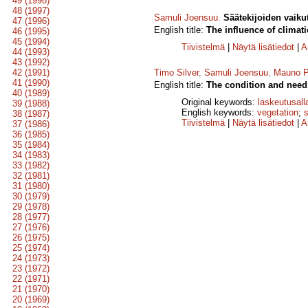
49 (1998)
48 (1997)
Samuli Joensuu
.
Säätekijoiden vaiku
47 (1996)
English title:
The influence of climati
46 (1995)
45 (1994)
Tiivistelmä
|
Näytä lisätiedot
|
A
44 (1993)
43 (1992)
42 (1991)
Timo Silver
,
Samuli Joensuu
,
Mauno P
41 (1990)
English title:
The condition and need 
40 (1989)
Original keywords:
laskeutusall
39 (1988)
English keywords:
vegetation
;
38 (1987)
Tiivistelmä
|
Näytä lisätiedot
|
A
37 (1986)
36 (1985)
35 (1984)
34 (1983)
33 (1982)
32 (1981)
31 (1980)
30 (1979)
29 (1978)
28 (1977)
27 (1976)
26 (1975)
25 (1974)
24 (1973)
23 (1972)
22 (1971)
21 (1970)
20 (1969)