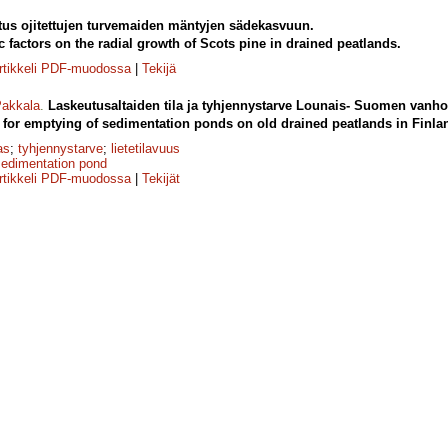
tus ojitettujen turvemaiden mäntyjen sädekasvuun.
c factors on the radial growth of Scots pine in drained peatlands.
rtikkeli PDF-muodossa
|
Tekijä
akkala
.
Laskeutusaltaiden tila ja tyhjennystarve Lounais- Suomen vanhoil
for emptying of sedimentation ponds on old drained peatlands in Finla
as
;
tyhjennystarve
;
lietetilavuus
sedimentation pond
rtikkeli PDF-muodossa
|
Tekijät