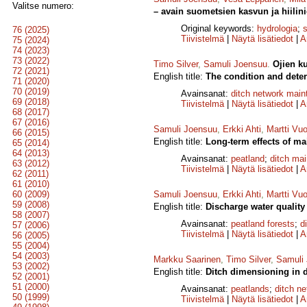
Valitse numero:
– avain suometsien kasvun ja hiilini
Original keywords:
hydrologia
;
76 (2025)
Tiivistelmä
|
Näytä lisätiedot
|
A
75 (2024)
74 (2023)
73 (2022)
Timo Silver
,
Samuli Joensuu
.
Ojien k
72 (2021)
English title:
The condition and deter
71 (2020)
70 (2019)
Avainsanat:
ditch network mai
69 (2018)
Tiivistelmä
|
Näytä lisätiedot
|
A
68 (2017)
67 (2016)
Samuli Joensuu
,
Erkki Ahti
,
Martti Vuo
66 (2015)
English title:
Long-term effects of mai
65 (2014)
64 (2013)
Avainsanat:
peatland
;
ditch ma
63 (2012)
Tiivistelmä
|
Näytä lisätiedot
|
A
62 (2011)
61 (2010)
60 (2009)
Samuli Joensuu
,
Erkki Ahti
,
Martti Vuo
59 (2008)
English title:
Discharge water quality
58 (2007)
Avainsanat:
peatland forests
;
d
57 (2006)
Tiivistelmä
|
Näytä lisätiedot
|
A
56 (2005)
55 (2004)
54 (2003)
Markku Saarinen
,
Timo Silver
,
Samuli
53 (2002)
English title:
Ditch dimensioning in d
52 (2001)
51 (2000)
Avainsanat:
peatlands
;
ditch n
50 (1999)
Tiivistelmä
|
Näytä lisätiedot
|
A