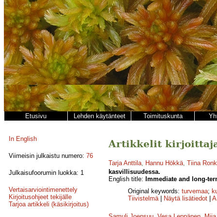
Etusivu
Lehden käytänteet
Toimituskunta
Yh
In English
Artikkelit kirjoitta
Viimeisin julkaistu numero:
76
Tarja Anttila
,
Hannu Hökkä
,
Tiina Ronk
kasvillisuudessa.
Julkaisufoorumin luokka: 1
English title:
Immediate and long-term
Vertaisarviointimenettely
Original keywords:
turvemaa
;
k
Kirjoitusohjeet tekijälle
Tiivistelmä
|
Näytä lisätiedot
|
A
Tarjoa artikkeli (käsikirjoitus)
Samuli Joensuu
,
Vesa Leppänen
,
Miia