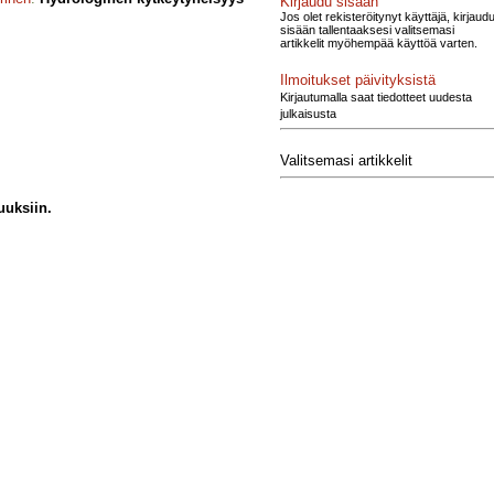
Kirjaudu sisään
Jos olet rekisteröitynyt käyttäjä, kirjaud
sisään tallentaaksesi valitsemasi
artikkelit myöhempää käyttöä varten.
Ilmoitukset päivityksistä
Kirjautumalla saat tiedotteet uudesta
julkaisusta
Valitsemasi artikkelit
uuksiin.