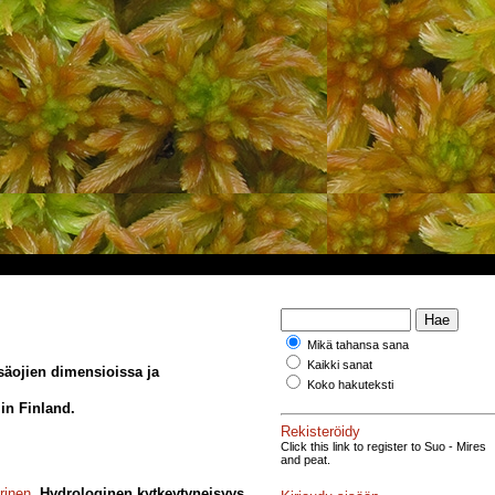
Mikä tahansa sana
Kaikki sanat
säojien dimensioissa ja
Koko hakuteksti
in Finland.
Rekisteröidy
Click this link to register to Suo - Mires
and peat.
rinen
.
Hydrologinen kytkeytyneisyys