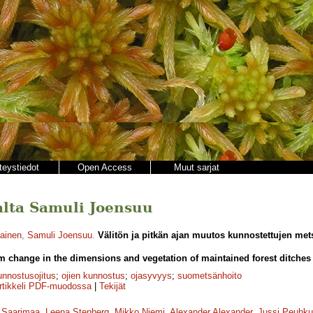
teystiedot
Open Access
Muut sarjat
jalta Samuli Joensuu
ainen
,
Samuli Joensuu
.
Välitön ja pitkän ajan muutos kunnostettujen met
 change in the dimensions and vegetation of maintained forest ditches 
unnostusojitus
;
ojien kunnostus
;
ojasyvyys
;
suometsänhoito
rtikkeli PDF-muodossa
|
Tekijät
 Saarimaa
,
Leena Stenberg
,
Mikko Niemi
,
Alexander Alexander
,
Jussi Peuhku