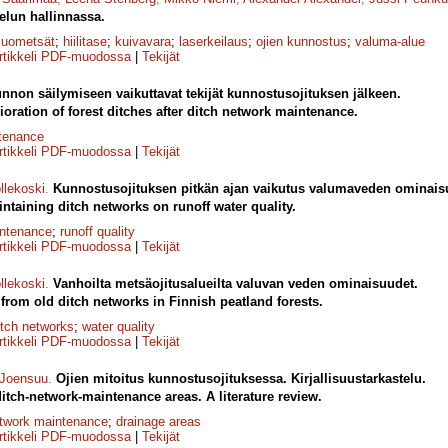
elun hallinnassa.
suometsät
;
hiilitase
;
kuivavara
;
laserkeilaus
;
ojien kunnostus
;
valuma-alue
rtikkeli PDF-muodossa
|
Tekijät
unnon säilymiseen vaikuttavat tekijät kunnostusojituksen jälkeen.
ioration of forest ditches after ditch network maintenance.
ntenance
rtikkeli PDF-muodossa
|
Tekijät
llekoski
.
Kunnostusojituksen pitkän ajan vaikutus valumaveden ominais
ntaining ditch networks on runoff water quality.
intenance
;
runoff quality
rtikkeli PDF-muodossa
|
Tekijät
llekoski
.
Vanhoilta metsäojitusalueilta valuvan veden ominaisuudet.
 from old ditch networks in Finnish peatland forests.
itch networks
;
water quality
rtikkeli PDF-muodossa
|
Tekijät
 Joensuu
.
Ojien mitoitus kunnostusojituksessa. Kirjallisuustarkastelu.
itch-network-maintenance areas. A literature review.
etwork maintenance
;
drainage areas
rtikkeli PDF-muodossa
|
Tekijät