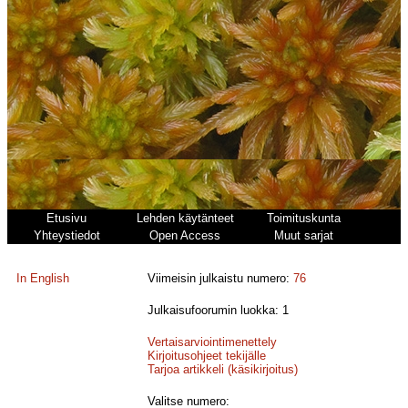
Etusivu
Lehden käytänteet
Toimituskunta
Yhteystiedot
Open Access
Muut sarjat
In English
Viimeisin julkaistu numero:
76
Julkaisufoorumin luokka: 1
Vertaisarviointimenettely
Kirjoitusohjeet tekijälle
Tarjoa artikkeli (käsikirjoitus)
Valitse numero: