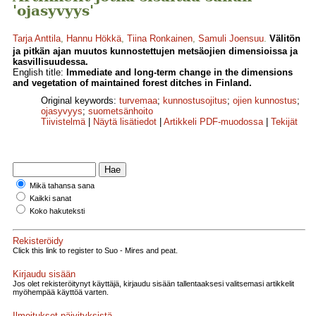
'ojasyvyys'
Tarja Anttila
,
Hannu Hökkä
,
Tiina Ronkainen
,
Samuli Joensuu
.
Välitön
ja pitkän ajan muutos kunnostettujen metsäojien dimensioissa ja
kasvillisuudessa.
English title:
Immediate and long-term change in the dimensions
and vegetation of maintained forest ditches in Finland.
Original keywords:
turvemaa
;
kunnostusojitus
;
ojien kunnostus
;
ojasyvyys
;
suometsänhoito
Tiivistelmä
|
Näytä lisätiedot
|
Artikkeli PDF-muodossa
|
Tekijät
Mikä tahansa sana
Kaikki sanat
Koko hakuteksti
Rekisteröidy
Click this link to register to Suo - Mires and peat.
Kirjaudu sisään
Jos olet rekisteröitynyt käyttäjä, kirjaudu sisään tallentaaksesi valitsemasi artikkelit
myöhempää käyttöä varten.
Ilmoitukset päivityksistä