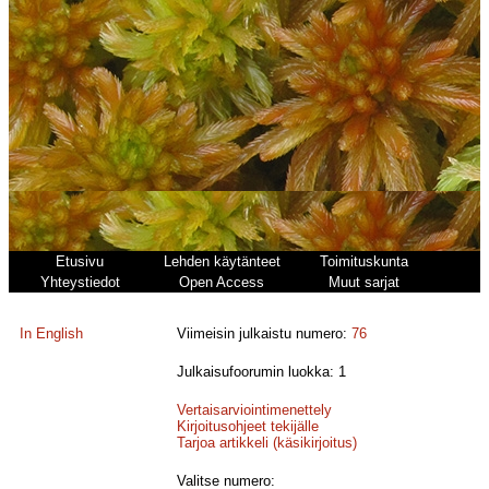
Etusivu
Lehden käytänteet
Toimituskunta
Yhteystiedot
Open Access
Muut sarjat
In English
Viimeisin julkaistu numero:
76
Julkaisufoorumin luokka: 1
Vertaisarviointimenettely
Kirjoitusohjeet tekijälle
Tarjoa artikkeli (käsikirjoitus)
Valitse numero: