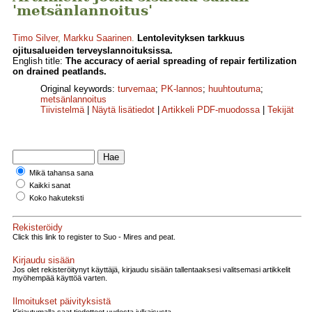
'metsänlannoitus'
Timo Silver
,
Markku Saarinen
.
Lentolevityksen tarkkuus
ojitusalueiden terveyslannoituksissa.
English title:
The accuracy of aerial spreading of repair fertilization
on drained peatlands.
Original keywords:
turvemaa
;
PK-lannos
;
huuhtoutuma
;
metsänlannoitus
Tiivistelmä
|
Näytä lisätiedot
|
Artikkeli PDF-muodossa
|
Tekijät
Mikä tahansa sana
Kaikki sanat
Koko hakuteksti
Rekisteröidy
Click this link to register to Suo - Mires and peat.
Kirjaudu sisään
Jos olet rekisteröitynyt käyttäjä, kirjaudu sisään tallentaaksesi valitsemasi artikkelit
myöhempää käyttöä varten.
Ilmoitukset päivityksistä
Kirjautumalla saat tiedotteet uudesta julkaisusta