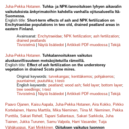
Juha-Pekka Hotanen
.
Tuhka- ja NPK-lannoituksen lyhyen aikavalin
vaikutuksista änkyrimatoihin kahdella vanhalla ojitusalueella Itä-
Suomessa.
English title:
Short-term effects of ash and NPK fertilization on
Enchytraeidae populations in two old, drained peatland areas in
eastern Finland.
Avainsanat:
Enchytraeidae
;
NPK fertilization
;
ash fertilization
;
drained peatlands
Tiivistelmä
|
Näytä lisätiedot
|
Artikkeli PDF-muodossa
|
Tekijä
Juha-Pekka Hotanen
.
Tuhkalannoituksen vaikutus
aluskasvillisuuteen metsäojitetuilla rämeillä.
English title:
Effect of ash fertilization on the understorey
vegetation in drained Scots pine mires.
Original keywords:
turvekangas
;
kenttäkerros
;
pohjakerros
;
puuntaimet
;
puutuhka
;
t-testi
English keywords:
peatland
;
wood ash
;
field layer
;
bottom layer
;
tree seedlings
;
t-test
Tiivistelmä
|
Näytä lisätiedot
|
Artikkeli PDF-muodossa
|
Tekijä
Paavo Ojanen
,
Kaisu Aapala
,
Juha-Pekka Hotanen
,
Aira Kokko
,
Pirkko
Kortelainen
,
Hannu Marttila
,
Mika Nieminen
,
Tiina M. Nieminen
,
Pekka
Punttila
,
Sakari Rehell
,
Tapani Sallantaus
,
Sakari Sarkkola
,
Juha
Tiainen
,
Jukka Turunen
,
Samu Valpola
,
Harri Vasander
,
Tuija
Vähäkuopus
,
Kari Minkkinen
.
Ojituksen vaikutus luonnon