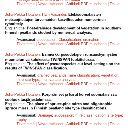
Tiivistelmä
|
Näytä lisätiedot
|
Artikkeli PDF-muodossa
|
Tekijät
Juha-Pekka Hotanen
,
Harri Vasander
.
Eteläsuomalaisten
metsaojitettujen turvemaiden kasvillisuuden numeerinen
ryhmittely.
English title:
Post-drainage development of vegetation in southern
Finnish peatlands studied by numerical analysis.
Avainsanat:
succession
;
Classification
;
ordination
Tiivistelmä
|
Näytä lisätiedot
|
Artikkeli PDF-muodossa
|
Tekijät
Juha-Pekka Hotanen
.
Esimerkki pseudolajien runsauskynnysten
muuntelun vaikutuksesta TWINSPAN-Iuokittelussa.
English title:
The effect of pseudospecies cut level settings on the
results of TWINSPAN classification.
Avainsanat:
drained peatlands
;
mire classification
;
vegetation
;
mire site type
;
multi­variate analysis
Tiivistelmä
|
Näytä lisätiedot
|
Artikkeli PDF-muodossa
|
Tekijä
Juha-Pekka Hotanen
.
Korpirämeet ja karut korvet suomalaisissa
suoluokitusjärjestelmissä.
English title:
The place of spruce-pine mires and oligotrophic
spruce mires in Finnish peatland site type classifications.
Avainsanat:
Drainage
;
succession
;
mire classification
;
site type
;
trophy
Tiivistelmä
|
Näytä lisätiedot
|
Artikkeli PDF-muodossa
|
Tekijä