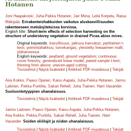
Hotanen
Joni Haapakoski
,
Juha-Pekka Hotanen
,
Jari Miina
,
Leila Korpela
,
Raisa
Mäkipää
.
Erirakenteishakkuiden vaikutus aluskasvillisuuden
rakenteeseen metsäojitetuissa korvissa.
English title:
Short-term effects of selection harvesting on the
structure of understorey vegetation in drained Picea abies mires.
Original keywords:
kasvillisuus
;
jatkuva kasvatus
;
parittainen t-
testi
;
poimintahakkuu
;
turvekangas
;
yleistetty lineaarinen malli
;
yläharvennus
English keywords:
peatland
;
ground vegetation
;
continuous
cover forestry
;
generalized linear model
;
paired sample t-test
;
thinning from above
;
uneven-aged cutting
Tiivistelmä
|
Näytä lisätiedot
|
Artikkeli PDF-muodossa
|
Tekijät
Aira Kokko
,
Paavo Ojanen
,
Kaisu Aapala
,
Juha-Pekka Hotanen
,
Jarmo
Laitinen
,
Pekka Punttila
,
Sakari Rehell
,
Juha Tiainen
,
Harri Vasander
.
Suoluontotyyppien uhanalaisuus.
Tiivistelmä
|
Näytä lisätiedot
|
Artikkeli PDF-muodossa
|
Tekijät
Jarmo Laitinen
,
Paavo Ojanen
,
Kaisu Aapala
,
Juha-Pekka Hotanen
,
Aira Kokko
,
Pekka Punttila
,
Sakari Rehell
,
Juha Tiainen
,
Harri
Vasander
.
Soiden eliölajit ja niiden uhanalaisuus.
Tiivistelmä
|
Näytä lisätiedot
|
Artikkeli PDF-muodossa
|
Tekijät