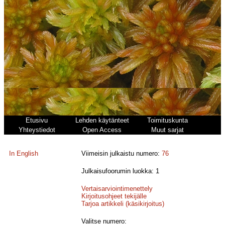
Etusivu
Lehden käytänteet
Toimituskunta
Yhteystiedot
Open Access
Muut sarjat
In English
Viimeisin julkaistu numero:
76
Julkaisufoorumin luokka: 1
Vertaisarviointimenettely
Kirjoitusohjeet tekijälle
Tarjoa artikkeli (käsikirjoitus)
Valitse numero: