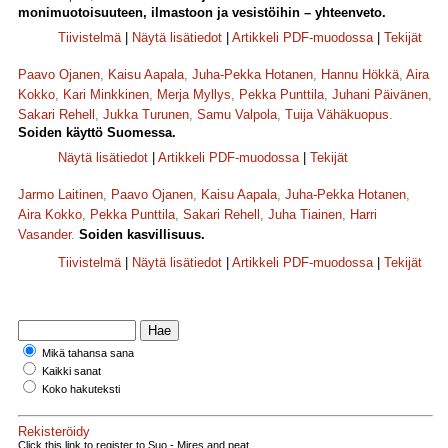
monimuotoisuuteen, ilmastoon ja vesistöihin – yhteenveto.
Tiivistelmä
|
Näytä lisätiedot
|
Artikkeli PDF-muodossa
|
Tekijät
Paavo Ojanen
,
Kaisu Aapala
,
Juha-Pekka Hotanen
,
Hannu Hökkä
,
Aira
Kokko
,
Kari Minkkinen
,
Merja Myllys
,
Pekka Punttila
,
Juhani Päivänen
,
Sakari Rehell
,
Jukka Turunen
,
Samu Valpola
,
Tuija Vähäkuopus
.
Soiden käyttö Suomessa.
Näytä lisätiedot
|
Artikkeli PDF-muodossa
|
Tekijät
Jarmo Laitinen
,
Paavo Ojanen
,
Kaisu Aapala
,
Juha-Pekka Hotanen
,
Aira Kokko
,
Pekka Punttila
,
Sakari Rehell
,
Juha Tiainen
,
Harri
Vasander
.
Soiden kasvillisuus.
Tiivistelmä
|
Näytä lisätiedot
|
Artikkeli PDF-muodossa
|
Tekijät
Mikä tahansa sana
Kaikki sanat
Koko hakuteksti
Rekisteröidy
Click this link to register to Suo - Mires and peat.