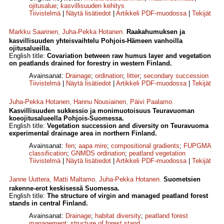
ojitusalue
;
kasvillisuuden kehitys
Tiivistelmä
|
Näytä lisätiedot
|
Artikkeli PDF-muodossa
|
Tekijät
Markku Saarinen
,
Juha-Pekka Hotanen
.
Raakahumuksen ja
kasvillisuuden yhteisvaihtelu Pohjois-Hämeen vanhoilla
ojitusalueilla.
English title:
Covariation between raw humus layer and vegetation
on peatlands drained for forestry in western Finland.
Avainsanat:
Drainage
;
ordination
;
litter
;
secondary succession
Tiivistelmä
|
Näytä lisätiedot
|
Artikkeli PDF-muodossa
|
Tekijät
Juha-Pekka Hotanen
,
Hannu Nousiainen
,
Päivi Paalamo
.
Kasvillisuuden sukkessio ja monimuotoisuus Teuravuoman
koeojitusalueella Pohjois-Suomessa.
English title:
Vegetation succession and diversity on Teuravuoma
experimental drainage area in northern Finland.
Avainsanat:
fen
;
aapa mire
;
compositional gradients
;
FUPGMA
classification
;
GNMDS ordination
;
peatland vegetation
Tiivistelmä
|
Näytä lisätiedot
|
Artikkeli PDF-muodossa
|
Tekijät
Janne Uuttera
,
Matti Maltamo
,
Juha-Pekka Hotanen
.
Suometsien
rakenne-erot keskisessä Suomessa.
English title:
The structure of virgin and managed peatland forest
stands in central Finland.
Avainsanat:
Drainage
;
habitat diversity
;
peatland forest
management
;
structure of forest stand