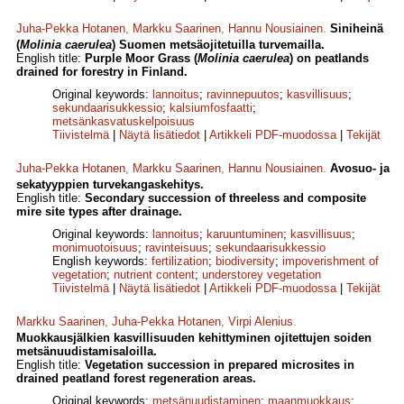
Juha-Pekka Hotanen
,
Markku Saarinen
,
Hannu Nousiainen
.
Siniheinä
(
Molinia caerulea
) Suomen metsäojitetuilla turvemailla.
English title:
Purple Moor Grass (
Molinia caerulea
) on peatlands
drained for forestry in Finland.
Original keywords:
lannoitus
;
ravinnepuutos
;
kasvillisuus
;
sekundaarisukkessio
;
kalsiumfosfaatti
;
metsänkasvatuskelpoisuus
Tiivistelmä
|
Näytä lisätiedot
|
Artikkeli PDF-muodossa
|
Tekijät
Juha-Pekka Hotanen
,
Markku Saarinen
,
Hannu Nousiainen
.
Avosuo- ja
sekatyyppien turvekangaskehitys.
English title:
Secondary succession of threeless and composite
mire site types after drainage.
Original keywords:
lannoitus
;
karuuntuminen
;
kasvillisuus
;
monimuotoisuus
;
ravinteisuus
;
sekundaarisukkessio
English keywords:
fertilization
;
biodiversity
;
impoverishment of
vegetation
;
nutrient content
;
understorey vegetation
Tiivistelmä
|
Näytä lisätiedot
|
Artikkeli PDF-muodossa
|
Tekijät
Markku Saarinen
,
Juha-Pekka Hotanen
,
Virpi Alenius
.
Muokkausjälkien kasvillisuuden kehittyminen ojitettujen soiden
metsänuudistamisaloilla.
English title:
Vegetation succession in prepared microsites in
drained peatland forest regeneration areas.
Original keywords:
metsänuudistaminen
;
maanmuokkaus
;