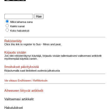
Mikä tahansa sana
Kaikki sanat
Koko hakuteksti
Rekisteröidy
Click this link to register to Suo - Mires and peat.
Kirjaudu sisään
Jos olet rekisteröitynyt käyttäjä, kirjaudu sisään tallentaaksesi valitsemasi artikkelit
myöhempää käyttöä varten.
Ilmoitukset päivityksistä
Kirjautumalla saat tiedotteet uudesta julkaisusta
Vie viittaus EndNoteen / RefWorksiin
Aiheeseen liittyvät artikkelit
Valitsemasi artikkelit
Hakutulokset