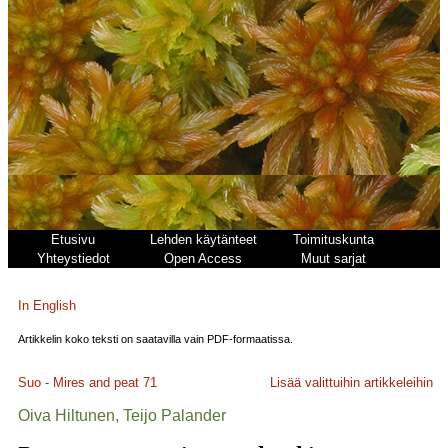
Etusivu
Lehden käytänteet
Toimituskunta
Yhteystiedot
Open Access
Muut sarjat
In English
Artikkelin koko teksti on saatavilla vain PDF-formaatissa.
Suo - Mires and peat
71
Lisää valittuihin artikkeleihin
Oiva Hiltunen, Teijo Palander