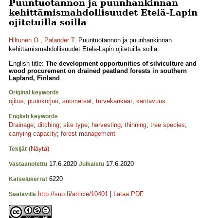
Puuntuotannon ja puunhankinnan
kehittämismahdollisuudet Etelä-Lapin
ojitetuilla soilla
Hiltunen O.
,
Palander T.
Puuntuotannon ja puunhankinnan
kehittämismahdollisuudet Etelä-Lapin ojitetuilla soilla.
English title:
The development opportunities of silviculture and
wood procurement on drained peatland forests in southern
Lapland, Finland
Original keywords
ojitus
;
puunkorjuu
;
suometsät
;
turvekankaat
;
kantavuus
English keywords
Drainage
;
ditching
;
site type
;
harvesting
;
thinning
;
tree species
;
carrying capacity
;
forest management
(Näytä)
Tekijät
17.6.2020
17.6.2020
Vastaanotettu
Julkaistu
6220
Katselukerrat
http://suo.fi/article/10401
|
Lataa PDF
Saatavilla