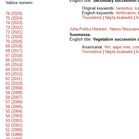
English title:
Secondary succession of
Valitse numero:
Original keywords:
lannoitus
;
k
English keywords:
fertilization
;
76 (2025)
Tiivistelmä
|
Näytä lisätiedot
|
A
75 (2024)
74 (2023)
73 (2022)
Juha-Pekka Hotanen
,
Hannu Nousiain
72 (2021)
Suomessa.
71 (2020)
English title:
Vegetation succession a
70 (2019)
69 (2018)
Avainsanat:
fen
;
aapa mire
;
com
68 (2017)
Tiivistelmä
|
Näytä lisätiedot
|
A
67 (2016)
66 (2015)
65 (2014)
64 (2013)
63 (2012)
62 (2011)
61 (2010)
60 (2009)
59 (2008)
58 (2007)
57 (2006)
56 (2005)
55 (2004)
54 (2003)
53 (2002)
52 (2001)
51 (2000)
50 (1999)