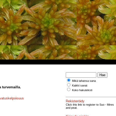
Mikä tahansa sana
Kaikki sanat
a turvemailla.
Koko hakuteksti
atuskelpoisuus
Rekisteröidy
Click this link to register to Suo - Mires
and peat.