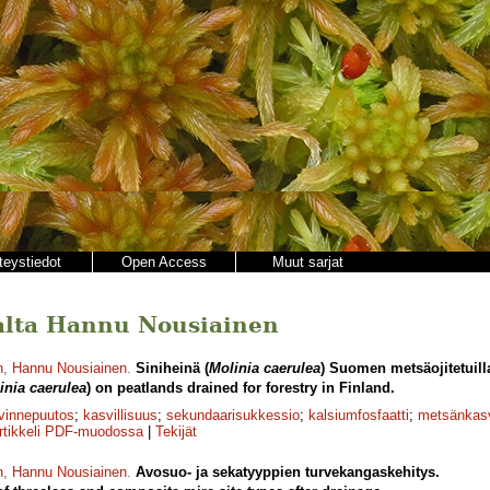
teystiedot
Open Access
Muut sarjat
ajalta Hannu Nousiainen
n
,
Hannu Nousiainen
.
Siniheinä (
Molinia caerulea
) Suomen metsäojitetuill
inia caerulea
) on peatlands drained for forestry in Finland.
vinnepuutos
;
kasvillisuus
;
sekundaarisukkessio
;
kalsiumfosfaatti
;
metsänkasv
rtikkeli PDF-muodossa
|
Tekijät
n
,
Hannu Nousiainen
.
Avosuo- ja sekatyyppien turvekangaskehitys.