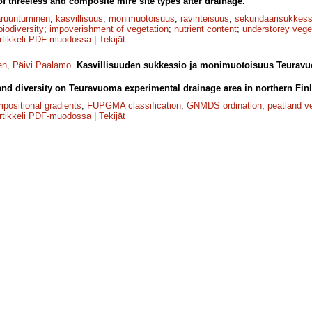
 threeless and composite mire site types after drainage.
aruuntuminen
;
kasvillisuus
;
monimuotoisuus
;
ravinteisuus
;
sekundaarisukkess
biodiversity
;
impoverishment of vegetation
;
nutrient content
;
understorey vege
rtikkeli PDF-muodossa
|
Tekijät
en
,
Päivi Paalamo
.
Kasvillisuuden sukkessio ja monimuotoisuus Teuravuo
nd diversity on Teuravuoma experimental drainage area in northern Fin
positional gradients
;
FUPGMA classification
;
GNMDS ordination
;
peatland v
rtikkeli PDF-muodossa
|
Tekijät