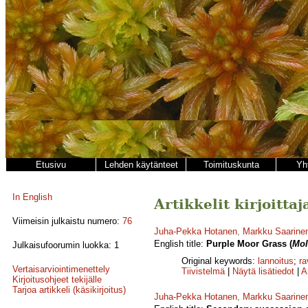
Etusivu
Lehden käytänteet
Toimituskunta
Yh
In English
Artikkelit kirjoitt
Viimeisin julkaistu numero:
76
Juha-Pekka Hotanen
,
Markku Saarine
English title:
Purple Moor Grass (
Mol
Julkaisufoorumin luokka: 1
Original keywords:
lannoitus
;
ra
Vertaisarviointimenettely
Tiivistelmä
|
Näytä lisätiedot
|
A
Kirjoitusohjeet tekijälle
Tarjoa artikkeli (käsikirjoitus)
Juha-Pekka Hotanen
,
Markku Saarine