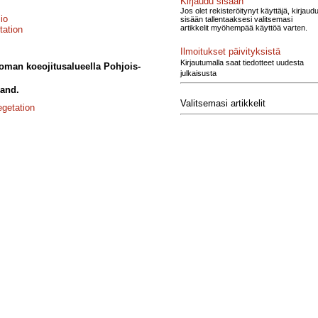
Kirjaudu sisään
Jos olet rekisteröitynyt käyttäjä, kirjaud
io
sisään tallentaaksesi valitsemasi
artikkelit myöhempää käyttöä varten.
tation
Ilmoitukset päivityksistä
Kirjautumalla saat tiedotteet uudesta
man koeojitusalueella Pohjois-
julkaisusta
land.
Valitsemasi artikkelit
egetation