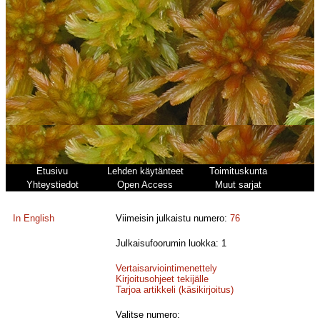
Etusivu
Lehden käytänteet
Toimituskunta
Yhteystiedot
Open Access
Muut sarjat
In English
Viimeisin julkaistu numero:
76
Julkaisufoorumin luokka: 1
Vertaisarviointimenettely
Kirjoitusohjeet tekijälle
Tarjoa artikkeli (käsikirjoitus)
Valitse numero: