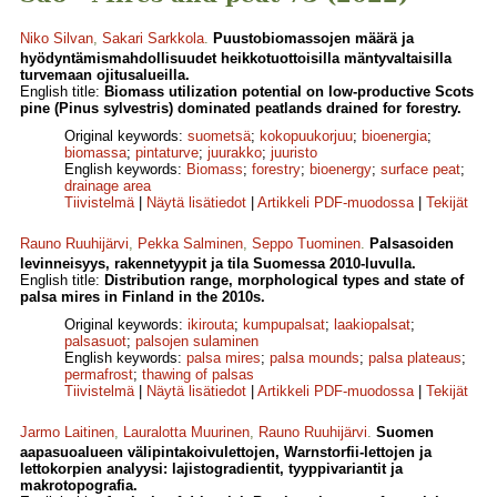
Niko Silvan
,
Sakari Sarkkola
.
Puustobiomassojen määrä ja
hyödyntämismahdollisuudet heikkotuottoisilla mäntyvaltaisilla
turvemaan ojitusalueilla.
English title:
Biomass utilization potential on low-productive Scots
pine (Pinus sylvestris) dominated peatlands drained for forestry.
Original keywords:
suometsä
;
kokopuukorjuu
;
bioenergia
;
biomassa
;
pintaturve
;
juurakko
;
juuristo
English keywords:
Biomass
;
forestry
;
bioenergy
;
surface peat
;
drainage area
Tiivistelmä
|
Näytä lisätiedot
|
Artikkeli PDF-muodossa
|
Tekijät
Rauno Ruuhijärvi
,
Pekka Salminen
,
Seppo Tuominen
.
Palsasoiden
levinneisyys, rakennetyypit ja tila Suomessa 2010-luvulla.
English title:
Distribution range, morphological types and state of
palsa mires in Finland in the 2010s.
Original keywords:
ikirouta
;
kumpupalsat
;
laakiopalsat
;
palsasuot
;
palsojen sulaminen
English keywords:
palsa mires
;
palsa mounds
;
palsa plateaus
;
permafrost
;
thawing of palsas
Tiivistelmä
|
Näytä lisätiedot
|
Artikkeli PDF-muodossa
|
Tekijät
Jarmo Laitinen
,
Lauralotta Muurinen
,
Rauno Ruuhijärvi
.
Suomen
aapasuoalueen välipintakoivulettojen, Warnstorfii-lettojen ja
lettokorpien analyysi: lajistogradientit, tyyppivariantit ja
makrotopografia.