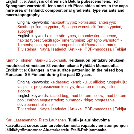
English title:
Analysis of drier rich Betula pubescens fens, rich
Sphagnum warnstorfii fens and rich Picea abies mires in the aapa
mire area of Finland: compositional gradients, type variants and
macro-topography.
Original keywords:
habitaattityypit
;
korpisuus
;
lähteisyys
;
Saxifrago-Tomentypnion
;
Sphagno warnstorfii-Tomentypnion
;
suotyypit
English keywords:
mire site types
;
groundwater influence
;
habitat types
;
Saxifrago-Tomentypnion
;
Sphagno warnstorfii-
Tomentypnion
;
species composition of Picea abies mires
Tiivistelmä
|
Näytä lisätiedot
|
Artikkeli PDF-muodossa
|
Tekijät
Kimmo Tolonen
,
Markku Suoknuuti
.
Keidassuon pintakuvioituksen
muutokset viimeisten 82 vuoden aikana Pyhtään Munasuolla.
English title:
Changes in the surface patterning in the raised bog
Munasuo, SE Finland during the past 82 years.
Original keywords:
keidassuo
;
kermi
;
kulju
;
allikko
;
ruoppakulju
;
välipinta
;
progressiivinen kehitys
;
ilmaston muutos
;
hiilen
sidonta
English keywords:
raised bog
;
mud-bottom hollow
;
mud-bottom
pool
;
carbon sequestration
;
hummock ridge
;
progressive
development of mire
Tiivistelmä
|
Näytä lisätiedot
|
Artikkeli PDF-muodossa
|
Tekijät
Kari Laasasenaho
,
Risto Lauhanen
.
Tuuli- ja aurinkovoima
kasvattavat suosiotaan turvetuotannosta vapautuvien suonpohjien
jälki­käyttömuotona: Aluetarkastelu Etelä-Pohjanmaalta.