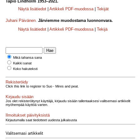
Tapio Lindholm 1953–2021.
Näytä lisätiedot
|
Artikkeli PDF-muodossa
|
Tekijät
Juhani Päivänen
.
Järviemme muodostama luonnonvara.
Näytä lisätiedot
|
Artikkeli PDF-muodossa
|
Tekijä
Mikä tahansa sana
Kaikki sanat
Koko hakuteksti
Rekisteröidy
Click this link to register to Suo - Mires and peat.
Kirjaudu sisään
Jos olet rekisteröitynyt käyttäjä, kirjaudu sisään tallentaaksesi valitsemasi artikkelit
myöhempää käyttöä varten.
Ilmoitukset päivityksistä
Kirjautumalla saat tiedotteet uudesta julkaisusta
Valitsemasi artikkelit