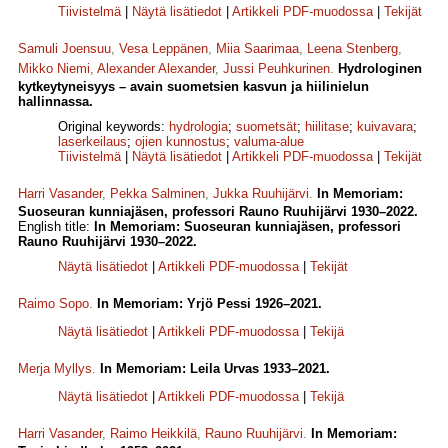
Tiivistelmä
|
Näytä lisätiedot
|
Artikkeli PDF-muodossa
|
Tekijät
Samuli Joensuu
,
Vesa Leppänen
,
Miia Saarimaa
,
Leena Stenberg
,
Mikko Niemi
,
Alexander Alexander
,
Jussi Peuhkurinen
.
Hydrologinen
kytkeytyneisyys – avain suometsien kasvun ja hiilinielun
hallinnassa.
Original keywords:
hydrologia
;
suometsät
;
hiilitase
;
kuivavara
;
laserkeilaus
;
ojien kunnostus
;
valuma-alue
Tiivistelmä
|
Näytä lisätiedot
|
Artikkeli PDF-muodossa
|
Tekijät
Harri Vasander
,
Pekka Salminen
,
Jukka Ruuhijärvi
.
In Memoriam:
Suoseuran kunniajäsen, professori Rauno Ruuhijärvi 1930–2022.
English title:
In Memoriam: Suoseuran kunniajäsen, professori
Rauno Ruuhijärvi 1930–2022.
Näytä lisätiedot
|
Artikkeli PDF-muodossa
|
Tekijät
Raimo Sopo
.
In Memoriam: Yrjö Pessi 1926–2021.
Näytä lisätiedot
|
Artikkeli PDF-muodossa
|
Tekijä
Merja Myllys
.
In Memoriam: Leila Urvas 1933–2021.
Näytä lisätiedot
|
Artikkeli PDF-muodossa
|
Tekijä
Harri Vasander
,
Raimo Heikkilä
,
Rauno Ruuhijärvi
.
In Memoriam: