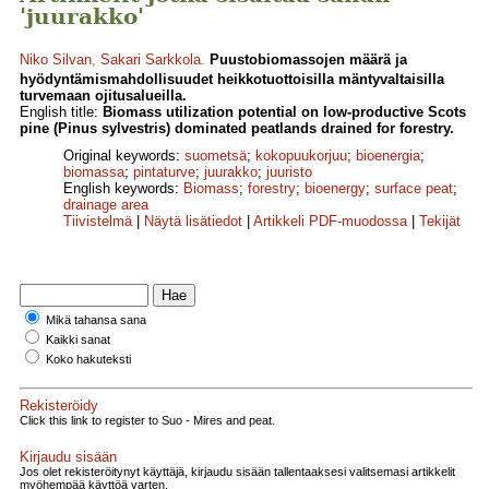
'juurakko'
Niko Silvan
,
Sakari Sarkkola
.
Puustobiomassojen määrä ja
hyödyntämismahdollisuudet heikkotuottoisilla mäntyvaltaisilla
turvemaan ojitusalueilla.
English title:
Biomass utilization potential on low-productive Scots
pine (Pinus sylvestris) dominated peatlands drained for forestry.
Original keywords:
suometsä
;
kokopuukorjuu
;
bioenergia
;
biomassa
;
pintaturve
;
juurakko
;
juuristo
English keywords:
Biomass
;
forestry
;
bioenergy
;
surface peat
;
drainage area
Tiivistelmä
|
Näytä lisätiedot
|
Artikkeli PDF-muodossa
|
Tekijät
Mikä tahansa sana
Kaikki sanat
Koko hakuteksti
Rekisteröidy
Click this link to register to Suo - Mires and peat.
Kirjaudu sisään
Jos olet rekisteröitynyt käyttäjä, kirjaudu sisään tallentaaksesi valitsemasi artikkelit
myöhempää käyttöä varten.