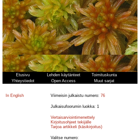
Etusivu
Lehden käytänteet
Toimituskunta
Yhteystiedot
Open Access
Muut sarjat
In English
Viimeisin julkaistu numero:
76
Julkaisufoorumin luokka: 1
Vertaisarviointimenettely
Kirjoitusohjeet tekijälle
Tarjoa artikkeli (käsikirjoitus)
Valitse numero: