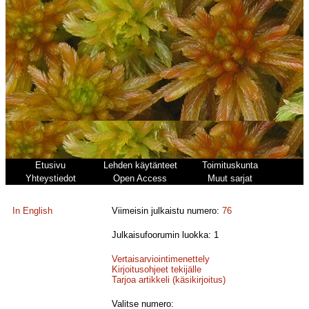
Etusivu
Lehden käytänteet
Toimituskunta
Yhteystiedot
Open Access
Muut sarjat
In English
Viimeisin julkaistu numero:
76
Julkaisufoorumin luokka: 1
Vertaisarviointimenettely
Kirjoitusohjeet tekijälle
Tarjoa artikkeli (käsikirjoitus)
Valitse numero: