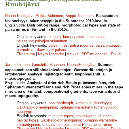
Ruuhijärvi
Rauno Ruuhijärvi
,
Pekka Salminen
,
Seppo Tuominen
.
Palsasoiden
levinneisyys, rakennetyypit ja tila Suomessa 2010-luvulla.
English title:
Distribution range, morphological types and state of
palsa mires in Finland in the 2010s.
Original keywords:
ikirouta
;
kumpupalsat
;
laakiopalsat
;
palsasuot
;
palsojen sulaminen
English keywords:
palsa mires
;
palsa mounds
;
palsa plateaus
;
permafrost
;
thawing of palsas
Tiivistelmä
|
Näytä lisätiedot
|
Artikkeli PDF-muodossa
|
Tekijät
Jarmo Laitinen
,
Lauralotta Muurinen
,
Rauno Ruuhijärvi
.
Suomen
aapasuoalueen välipintakoivulettojen, Warnstorfii-lettojen ja
lettokorpien analyysi: lajistogradientit, tyyppivariantit ja
makrotopografia.
English title:
Analysis of drier rich Betula pubescens fens, rich
Sphagnum warnstorfii fens and rich Picea abies mires in the aapa
mire area of Finland: compositional gradients, type variants and
macro-topography.
Original keywords:
habitaattityypit
;
korpisuus
;
lähteisyys
;
Saxifrago-Tomentypnion
;
Sphagno warnstorfii-Tomentypnion
;
suotyypit
English keywords:
mire site types
;
groundwater influence
;
habitat types
;
Saxifrago-Tomentypnion
;
Sphagno warnstorfii-
Tomentypnion
;
species composition of Picea abies mires
Tiivistelmä
|
Näytä lisätiedot
|
Artikkeli PDF-muodossa
|
Tekijät