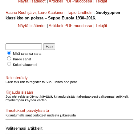
Näytä lisätiedot
|
Artikkeli PDF-muodossa
|
Tekijät
Rauno Ruuhijärvi
,
Eero Kaakinen
,
Tapio Lindholm
.
Suotyyppien
klassikko on poissa – Seppo Eurola 1930–2016.
Näytä lisätiedot
|
Artikkeli PDF-muodossa
|
Tekijät
Mikä tahansa sana
Kaikki sanat
Koko hakuteksti
Rekisteröidy
Click this link to register to Suo - Mires and peat.
Kirjaudu sisään
Jos olet rekisteröitynyt käyttäjä, kirjaudu sisään tallentaaksesi valitsemasi artikkelit
myöhempää käyttöä varten.
Ilmoitukset päivityksistä
Kirjautumalla saat tiedotteet uudesta julkaisusta
Valitsemasi artikkelit