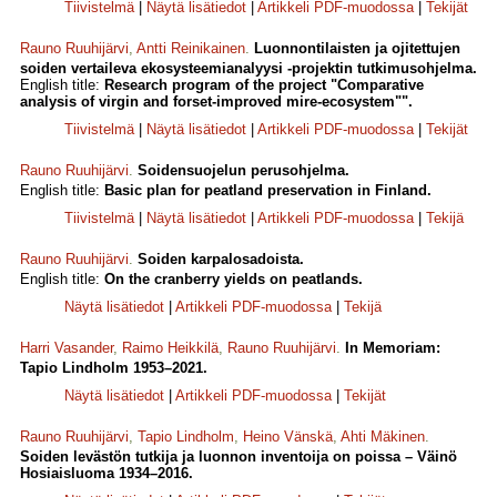
Tiivistelmä
|
Näytä lisätiedot
|
Artikkeli PDF-muodossa
|
Tekijät
Rauno Ruuhijärvi
,
Antti Reinikainen
.
Luonnontilaisten ja ojitettujen
soiden vertaileva ekosysteemianalyysi -projektin tutkimusohjelma.
English title:
Research program of the project "Comparative
analysis of virgin and forset-improved mire-ecosystem"".
Tiivistelmä
|
Näytä lisätiedot
|
Artikkeli PDF-muodossa
|
Tekijät
Rauno Ruuhijärvi
.
Soidensuojelun perusohjelma.
English title:
Basic plan for peatland preservation in Finland.
Tiivistelmä
|
Näytä lisätiedot
|
Artikkeli PDF-muodossa
|
Tekijä
Rauno Ruuhijärvi
.
Soiden karpalosadoista.
English title:
On the cranberry yields on peatlands.
Näytä lisätiedot
|
Artikkeli PDF-muodossa
|
Tekijä
Harri Vasander
,
Raimo Heikkilä
,
Rauno Ruuhijärvi
.
In Memoriam:
Tapio Lindholm 1953–2021.
Näytä lisätiedot
|
Artikkeli PDF-muodossa
|
Tekijät
Rauno Ruuhijärvi
,
Tapio Lindholm
,
Heino Vänskä
,
Ahti Mäkinen
.
Soiden levästön tutkija ja luonnon inventoija on poissa – Väinö
Hosiaisluoma 1934–2016.