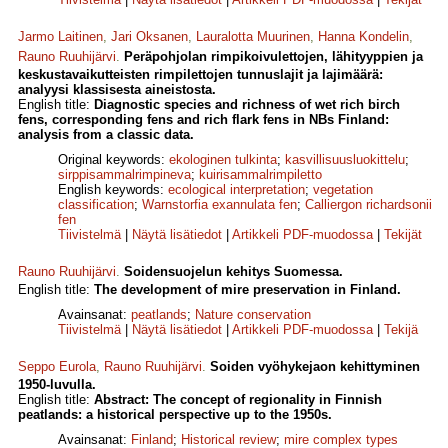
Jarmo Laitinen
,
Jari Oksanen
,
Lauralotta Muurinen
,
Hanna Kondelin
,
Rauno Ruuhijärvi
.
Peräpohjolan rimpikoivulettojen, lähityyppien ja
keskustavaikutteisten rimpilettojen tunnuslajit ja lajimäärä:
analyysi klassisesta aineistosta.
English title:
Diagnostic species and richness of wet rich birch
fens, corresponding fens and rich flark fens in NBs Finland:
analysis from a classic data.
Original keywords:
ekologinen tulkinta
;
kasvillisuusluokittelu
;
sirppisammalrimpineva
;
kuirisammalrimpiletto
English keywords:
ecological interpretation
;
vegetation
classification
;
Warnstorfia exannulata fen
;
Calliergon richardsonii
fen
Tiivistelmä
|
Näytä lisätiedot
|
Artikkeli PDF-muodossa
|
Tekijät
Rauno Ruuhijärvi
.
Soidensuojelun kehitys Suomessa.
English title:
The development of mire preservation in Finland.
Avainsanat:
peatlands
;
Nature conservation
Tiivistelmä
|
Näytä lisätiedot
|
Artikkeli PDF-muodossa
|
Tekijä
Seppo Eurola
,
Rauno Ruuhijärvi
.
Soiden vyöhykejaon kehittyminen
1950-luvulla.
English title:
Abstract: The concept of regionality in Finnish
peatlands: a historical perspective up to the 1950s.
Avainsanat:
Finland
;
Historical review
;
mire complex types