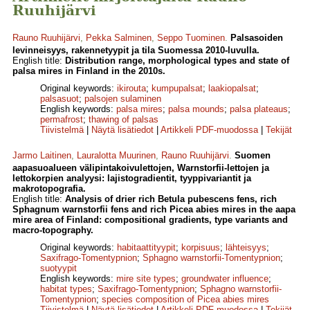
Ruuhijärvi
Rauno Ruuhijärvi
,
Pekka Salminen
,
Seppo Tuominen
.
Palsasoiden
levinneisyys, rakennetyypit ja tila Suomessa 2010-luvulla.
English title:
Distribution range, morphological types and state of
palsa mires in Finland in the 2010s.
Original keywords:
ikirouta
;
kumpupalsat
;
laakiopalsat
;
palsasuot
;
palsojen sulaminen
English keywords:
palsa mires
;
palsa mounds
;
palsa plateaus
;
permafrost
;
thawing of palsas
Tiivistelmä
|
Näytä lisätiedot
|
Artikkeli PDF-muodossa
|
Tekijät
Jarmo Laitinen
,
Lauralotta Muurinen
,
Rauno Ruuhijärvi
.
Suomen
aapasuoalueen välipintakoivulettojen, Warnstorfii-lettojen ja
lettokorpien analyysi: lajistogradientit, tyyppivariantit ja
makrotopografia.
English title:
Analysis of drier rich Betula pubescens fens, rich
Sphagnum warnstorfii fens and rich Picea abies mires in the aapa
mire area of Finland: compositional gradients, type variants and
macro-topography.
Original keywords:
habitaattityypit
;
korpisuus
;
lähteisyys
;
Saxifrago-Tomentypnion
;
Sphagno warnstorfii-Tomentypnion
;
suotyypit
English keywords:
mire site types
;
groundwater influence
;
habitat types
;
Saxifrago-Tomentypnion
;
Sphagno warnstorfii-
Tomentypnion
;
species composition of Picea abies mires
Tiivistelmä
|
Näytä lisätiedot
|
Artikkeli PDF-muodossa
|
Tekijät