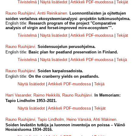
Tiivistelmä
|
Näytä lisätiedot
|
Artikkeli PDF-muodossa
|
Tekijät
Rauno Ruuhijärvi
,
Antti Reinikainen
.
Luonnontilaisten ja ojitettujen
soiden vertaileva ekosysteemianalyysi -projektin tutkimusohjelma.
English title:
Research program of the project "Comparative
analysis of virgin and forset-improved mire-ecosystem"".
Tiivistelmä
|
Näytä lisätiedot
|
Artikkeli PDF-muodossa
|
Tekijät
Rauno Ruuhijärvi
.
Soidensuojelun perusohjelma.
English title:
Basic plan for peatland preservation in Finland.
Tiivistelmä
|
Näytä lisätiedot
|
Artikkeli PDF-muodossa
|
Tekijä
Rauno Ruuhijärvi
.
Soiden karpalosadoista.
English title:
On the cranberry yields on peatlands.
Näytä lisätiedot
|
Artikkeli PDF-muodossa
|
Tekijä
Harri Vasander
,
Raimo Heikkilä
,
Rauno Ruuhijärvi
.
In Memoriam:
Tapio Lindholm 1953–2021.
Näytä lisätiedot
|
Artikkeli PDF-muodossa
|
Tekijät
Rauno Ruuhijärvi
,
Tapio Lindholm
,
Heino Vänskä
,
Ahti Mäkinen
.
Soiden levästön tutkija ja luonnon inventoija on poissa – Väinö
Hosiaisluoma 1934–2016.