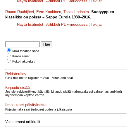
Näytä lisätiedot
|
Artikkeli PDF-muodossa
|
Tekijät
Rauno Ruuhijärvi
,
Eero Kaakinen
,
Tapio Lindholm
.
Suotyyppien
klassikko on poissa – Seppo Eurola 1930–2016.
Näytä lisätiedot
|
Artikkeli PDF-muodossa
|
Tekijät
Mikä tahansa sana
Kaikki sanat
Koko hakuteksti
Rekisteröidy
Click this link to register to Suo - Mires and peat.
Kirjaudu sisään
Jos olet rekisteröitynyt käyttäjä, kirjaudu sisään tallentaaksesi valitsemasi artikkelit
myöhempää käyttöä varten.
Ilmoitukset päivityksistä
Kirjautumalla saat tiedotteet uudesta julkaisusta
Valitsemasi artikkelit