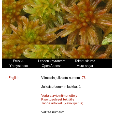
Etusivu
Lehden käytänteet
Toimituskunta
Yhteystiedot
Open Access
Muut sarjat
In English
Viimeisin julkaistu numero:
76
Julkaisufoorumin luokka: 1
Vertaisarviointimenettely
Kirjoitusohjeet tekijälle
Tarjoa artikkeli (käsikirjoitus)
Valitse numero: