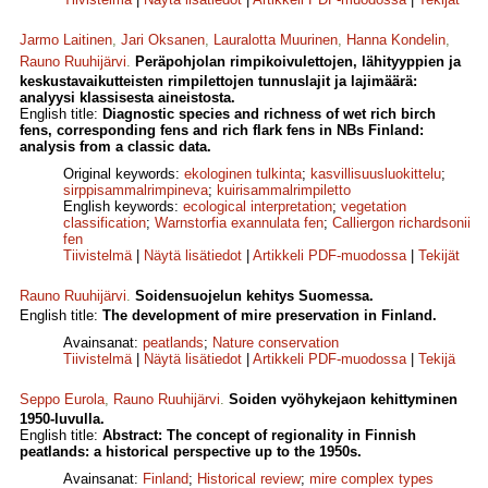
Jarmo Laitinen
,
Jari Oksanen
,
Lauralotta Muurinen
,
Hanna Kondelin
,
Rauno Ruuhijärvi
.
Peräpohjolan rimpikoivulettojen, lähityyppien ja
keskustavaikutteisten rimpilettojen tunnuslajit ja lajimäärä:
analyysi klassisesta aineistosta.
English title:
Diagnostic species and richness of wet rich birch
fens, corresponding fens and rich flark fens in NBs Finland:
analysis from a classic data.
Original keywords:
ekologinen tulkinta
;
kasvillisuusluokittelu
;
sirppisammalrimpineva
;
kuirisammalrimpiletto
English keywords:
ecological interpretation
;
vegetation
classification
;
Warnstorfia exannulata fen
;
Calliergon richardsonii
fen
Tiivistelmä
|
Näytä lisätiedot
|
Artikkeli PDF-muodossa
|
Tekijät
Rauno Ruuhijärvi
.
Soidensuojelun kehitys Suomessa.
English title:
The development of mire preservation in Finland.
Avainsanat:
peatlands
;
Nature conservation
Tiivistelmä
|
Näytä lisätiedot
|
Artikkeli PDF-muodossa
|
Tekijä
Seppo Eurola
,
Rauno Ruuhijärvi
.
Soiden vyöhykejaon kehittyminen
1950-luvulla.
English title:
Abstract: The concept of regionality in Finnish
peatlands: a historical perspective up to the 1950s.
Avainsanat:
Finland
;
Historical review
;
mire complex types