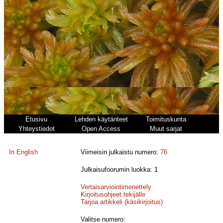
Etusivu
Lehden käytänteet
Toimituskunta
Yhteystiedot
Open Access
Muut sarjat
In English
Viimeisin julkaistu numero:
76
Julkaisufoorumin luokka: 1
Vertaisarviointimenettely
Kirjoitusohjeet tekijälle
Tarjoa artikkeli (käsikirjoitus)
Valitse numero: