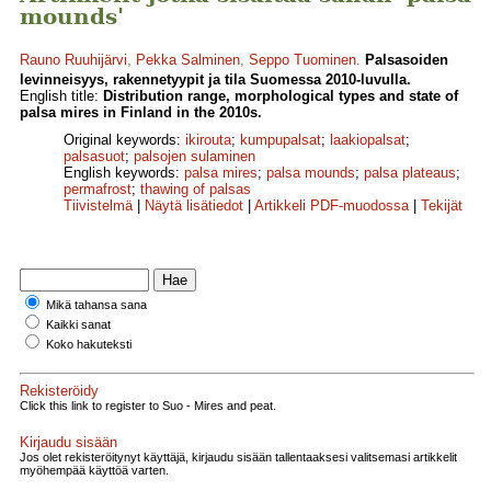
mounds'
Rauno Ruuhijärvi
,
Pekka Salminen
,
Seppo Tuominen
.
Palsasoiden
levinneisyys, rakennetyypit ja tila Suomessa 2010-luvulla.
English title:
Distribution range, morphological types and state of
palsa mires in Finland in the 2010s.
Original keywords:
ikirouta
;
kumpupalsat
;
laakiopalsat
;
palsasuot
;
palsojen sulaminen
English keywords:
palsa mires
;
palsa mounds
;
palsa plateaus
;
permafrost
;
thawing of palsas
Tiivistelmä
|
Näytä lisätiedot
|
Artikkeli PDF-muodossa
|
Tekijät
Mikä tahansa sana
Kaikki sanat
Koko hakuteksti
Rekisteröidy
Click this link to register to Suo - Mires and peat.
Kirjaudu sisään
Jos olet rekisteröitynyt käyttäjä, kirjaudu sisään tallentaaksesi valitsemasi artikkelit
myöhempää käyttöä varten.