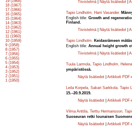
19 (1968)
Tiivistelmä
|
Näytä lisätiedot
|
A
18 (1967)
17 (1966)
Tapio Lindholm
,
Harri Vasander
.
Männy
16 (1965)
English title:
Growth and regeneration
15 (1964)
Finland.
14 (1963)
13 (1962)
Tiivistelmä
|
Näytä lisätiedot
|
A
12 (1961)
11 (1960)
10 (1959)
Tapio Lindholm
.
Keidasrämeen mätäs
9 (1958)
English title:
Annual height growth 
8 (1957)
Tiivistelmä
|
Näytä lisätiedot
|
A
7 (1956)
6 (1955)
5 (1954)
Tuula Larmola
,
Tapio Lindholm
,
Helen
4 (1953)
ympäristössä.
3 (1952)
2 (1951)
Näytä lisätiedot
|
Artikkeli PDF
1 (1950)
Leila Korpela
,
Sakari Sarkkola
,
Tapio 
15.–20.9.2019.
Näytä lisätiedot
|
Artikkeli PDF
Vilma Anttila
,
Terttu Hermansson
,
Tapi
Suoseuran retki lounaisen Suomense
Näytä lisätiedot
|
Artikkeli PDF