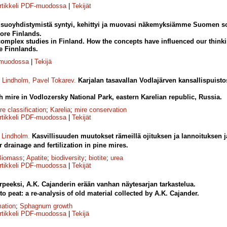
rtikkeli PDF-muodossa
|
Tekijät
suoyhdistymistä syntyi, kehittyi ja muovasi näkemyksiämme Suomen sois
ore Finlands.
omplex studies in Finland. How the concepts have influenced our thinki
e Finnlands.
-muodossa
|
Tekijä
o Lindholm
,
Pavel Tokarev
.
Karjalan tasavallan Vodlajärven kansallispuist
 mire in Vodlozersky National Park, eastern Karelian republic, Russia.
re classification
;
Karelia
;
mire conservation
rtikkeli PDF-muodossa
|
Tekijät
 Lindholm
.
Kasvillisuuden muutokset rämeillä ojituksen ja lannoituksen j
 drainage and fertilization in pine mires.
Biomass
;
Apatite
;
biodiversity
;
biotite
;
urea
rtikkeli PDF-muodossa
|
Tekijät
eeksi, A.K. Cajanderin erään vanhan näytesarjan tarkastelua.
 peat: a re-analysis of old material collected by A.K. Cajander.
mation
;
Sphagnum growth
rtikkeli PDF-muodossa
|
Tekijä