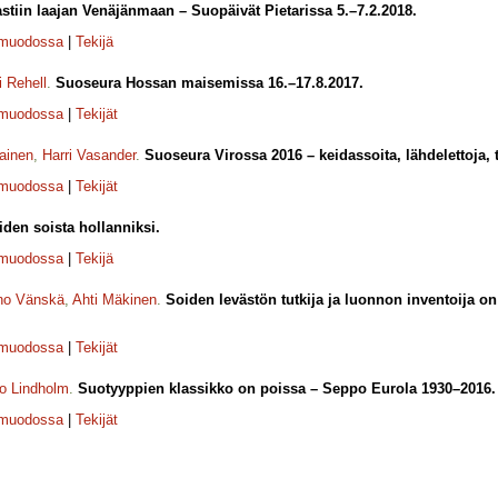
rastiin laajan Venäjänmaan – Suopäivät Pietarissa 5.–7.2.2018.
-muodossa
|
Tekijä
i Rehell
.
Suoseura Hossan maisemissa 16.–17.8.2017.
-muodossa
|
Tekijät
ainen
,
Harri Vasander
.
Suoseura Virossa 2016 – keidassoita, lähdelettoja, t
-muodossa
|
Tekijät
den soista hollanniksi.
-muodossa
|
Tekijä
no Vänskä
,
Ahti Mäkinen
.
Soiden levästön tutkija ja luonnon inventoija 
-muodossa
|
Tekijät
o Lindholm
.
Suotyyppien klassikko on poissa – Seppo Eurola 1930–2016.
-muodossa
|
Tekijät