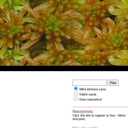
Mikä tahansa sana
Kaikki sanat
Koko hakuteksti
Rekisteröidy
Click this link to register to Suo - Mires
and peat.