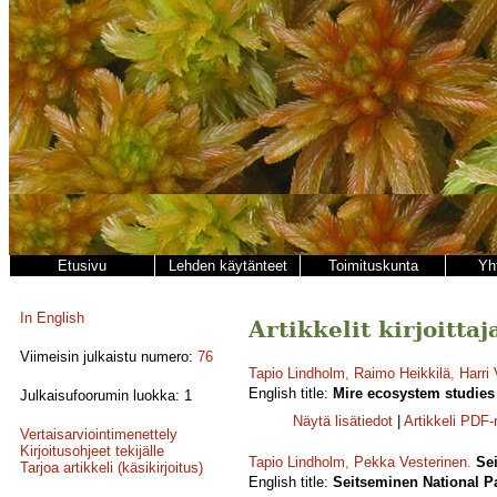
Etusivu
Lehden käytänteet
Toimituskunta
Yh
In English
Artikkelit kirjoitta
Viimeisin julkaistu numero:
76
Tapio Lindholm
,
Raimo Heikkilä
,
Harri
English title:
Mire ecosystem studies 
Julkaisufoorumin luokka: 1
Näytä lisätiedot
|
Artikkeli PDF
Vertaisarviointimenettely
Kirjoitusohjeet tekijälle
Tapio Lindholm
,
Pekka Vesterinen
.
Se
Tarjoa artikkeli (käsikirjoitus)
English title:
Seitseminen National Pa