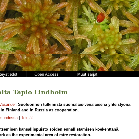
teystiedot
Open Access
Muut sarjat
jalta Tapio Lindholm
 Vasander
.
Suoluonnon tutkimista suomalais-venäläisenä yhteistyönä.
in Finland and in Russia as cooperation.
-muodossa
|
Tekijät
itsemisen kansallispuisto soiden ennallistamisen koekenttänä.
rk as the experimental area of mire restoration.