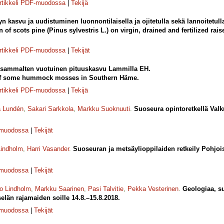
rtikkeli PDF-muodossa
|
Tekijä
n kasvu ja uudistuminen luonnontilaisella ja ojitetulla sekä lannoitetull
 of scots pine (Pinus sylvestris L.) on virgin, drained and fertilized ra
rtikkeli PDF-muodossa
|
Tekijät
sammalten vuotuinen pituuskasvu Lammilla EH.
of some hummock mosses in Southern Häme.
rtikkeli PDF-muodossa
|
Tekijä
a Lundén
,
Sakari Sarkkola
,
Markku Suoknuuti
.
Suoseura opintoretkellä Val
-muodossa
|
Tekijät
Lindholm
,
Harri Vasander
.
Suoseuran ja metsäylioppilaiden retkeily Pohjois
-muodossa
|
Tekijät
o Lindholm
,
Markku Saarinen
,
Pasi Talvitie
,
Pekka Vesterinen
.
Geologiaa, s
län rajamaiden soille 14.8.–15.8.2018.
-muodossa
|
Tekijät