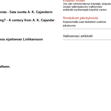
Kirjaudu sisään
Jos olet rekisteröitynyt käyttäjä, kirjaud
sisään tallentaaksesi valitsemasi
artikkelit myöhempää käyttöä varten.
ta - Sata vuotta A. K. Cajanderin
Ilmoitukset päivityksistä
ng? - A century from A. K. Cajander
Kirjautumalla saat tiedotteet uudesta
julkaisusta
Valitsemasi artikkelit
ossa sijaitsevan Lishkansuon
alkeen.