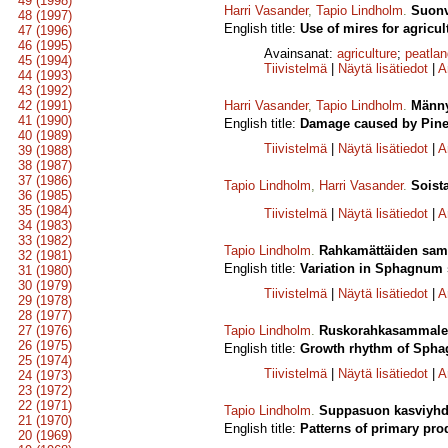
49 (1998)
Harri Vasander
,
Tapio Lindholm
.
Suonv
48 (1997)
English title:
Use of mires for agricul
47 (1996)
46 (1995)
Avainsanat:
agriculture
;
peatlan
45 (1994)
Tiivistelmä
|
Näytä lisätiedot
|
A
44 (1993)
43 (1992)
42 (1991)
Harri Vasander
,
Tapio Lindholm
.
Männy
41 (1990)
English title:
Damage caused by Pine d
40 (1989)
Tiivistelmä
|
Näytä lisätiedot
|
A
39 (1988)
38 (1987)
37 (1986)
Tapio Lindholm
,
Harri Vasander
.
Soist
36 (1985)
35 (1984)
Tiivistelmä
|
Näytä lisätiedot
|
A
34 (1983)
33 (1982)
Tapio Lindholm
.
Rahkamättäiden samm
32 (1981)
English title:
Variation in Sphagnum 
31 (1980)
30 (1979)
Tiivistelmä
|
Näytä lisätiedot
|
A
29 (1978)
28 (1977)
27 (1976)
Tapio Lindholm
.
Ruskorahkasammalen
26 (1975)
English title:
Growth rhythm of Sphag
25 (1974)
Tiivistelmä
|
Näytä lisätiedot
|
A
24 (1973)
23 (1972)
22 (1971)
Tapio Lindholm
.
Suppasuon kasviyhdy
21 (1970)
English title:
Patterns of primary pro
20 (1969)