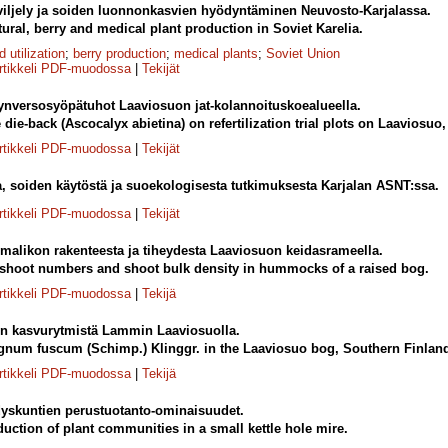
iljely ja soiden luonnonkasvien hyödyntäminen Neuvosto-Karjalassa.
tural, berry and medical plant production in Soviet Karelia.
d utilization
;
berry production
;
medical plants
;
Soviet Union
rtikkeli PDF-muodossa
|
Tekijät
nversosyöpätuhot Laaviosuon jat-kolannoituskoealueella.
ie-back (Ascocalyx abietina) on refertilization trial plots on Laaviosuo
rtikkeli PDF-muodossa
|
Tekijät
a, soiden käytöstä ja suoekologisesta tutkimuksesta Karjalan ASNT:ssa.
rtikkeli PDF-muodossa
|
Tekijät
alikon rakenteesta ja tiheydesta Laaviosuon keidasrameella.
shoot numbers and shoot bulk density in hummocks of a raised bog.
rtikkeli PDF-muodossa
|
Tekijä
 kasvurytmistä Lammin Laaviosuolla.
num fuscum (Schimp.) Klinggr. in the Laaviosuo bog, Southern Finlan
rtikkeli PDF-muodossa
|
Tekijä
skuntien perustuotanto-ominaisuudet.
duction of plant communities in a small kettle hole mire.