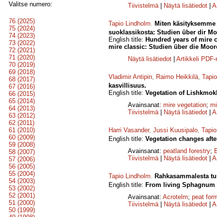
Valitse numero:
Tiivistelmä
|
Näytä lisätiedot
|
A
76 (2025)
Tapio Lindholm
.
Miten käsityksemme 
75 (2024)
suoklassikosta: Studien über dir Mo
74 (2023)
English title:
Hundred years of mire c
73 (2022)
mire classic: Studien über die Moor
72 (2021)
71 (2020)
Näytä lisätiedot
|
Artikkeli PDF
70 (2019)
69 (2018)
Vladimir Antipin
,
Raimo Heikkilä
,
Tapi
68 (2017)
kasvillisuus.
67 (2016)
English title:
Vegetation of Lishkmokh
66 (2015)
65 (2014)
Avainsanat:
mire vegetation
;
mi
64 (2013)
Tiivistelmä
|
Näytä lisätiedot
|
A
63 (2012)
62 (2011)
61 (2010)
Harri Vasander
,
Jussi Kuusipalo
,
Tapio
60 (2009)
English title:
Vegetation changes after
59 (2008)
Avainsanat:
peatland forestry
;
58 (2007)
Tiivistelmä
|
Näytä lisätiedot
|
A
57 (2006)
56 (2005)
55 (2004)
Tapio Lindholm
.
Rahkasammalesta turp
54 (2003)
English title:
From living Sphagnum to
53 (2002)
52 (2001)
Avainsanat:
Acrotelm
;
peat for
51 (2000)
Tiivistelmä
|
Näytä lisätiedot
|
A
50 (1999)