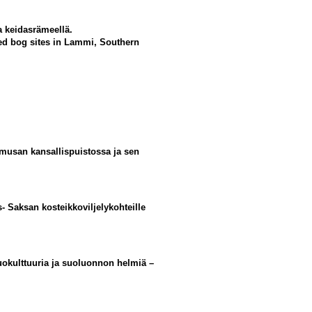
a keidasrämeellä.
ised bog sites in Lammi, Southern
kmusan kansallispuistossa ja sen
- Saksan kosteikkoviljelykohteille
uokulttuuria ja suoluonnon helmiä –