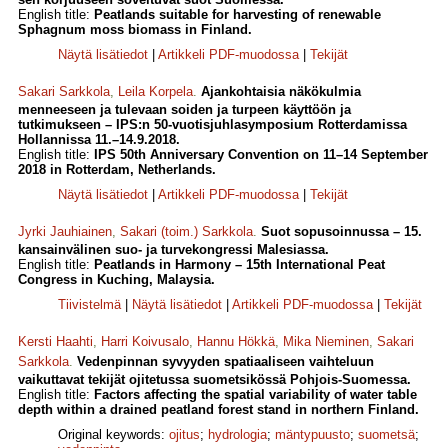
English title:
Peatlands suitable for harvesting of renewable
Sphagnum moss biomass in Finland.
Näytä lisätiedot
|
Artikkeli PDF-muodossa
|
Tekijät
Sakari Sarkkola
,
Leila Korpela
.
Ajankohtaisia näkökulmia
menneeseen ja tulevaan soiden ja turpeen käyttöön ja
tutkimukseen – IPS:n 50-vuotisjuhlasymposium Rotterdamissa
Hollannissa 11.–14.9.2018.
English title:
IPS 50th Anniversary Convention on 11–14 September
2018 in Rotterdam, Netherlands.
Näytä lisätiedot
|
Artikkeli PDF-muodossa
|
Tekijät
Jyrki Jauhiainen
,
Sakari (toim.) Sarkkola
.
Suot sopusoinnussa – 15.
kansainvälinen suo- ja turvekongressi Malesiassa.
English title:
Peatlands in Harmony – 15th International Peat
Congress in Kuching, Malaysia.
Tiivistelmä
|
Näytä lisätiedot
|
Artikkeli PDF-muodossa
|
Tekijät
Kersti Haahti
,
Harri Koivusalo
,
Hannu Hökkä
,
Mika Nieminen
,
Sakari
Sarkkola
.
Vedenpinnan syvyyden spatiaaliseen vaihteluun
vaikuttavat tekijät ojitetussa suometsikössä Pohjois-Suomessa.
English title:
Factors affecting the spatial variability of water table
depth within a drained peatland forest stand in northern Finland.
Original keywords:
ojitus
;
hydrologia
;
mäntypuusto
;
suometsä
;