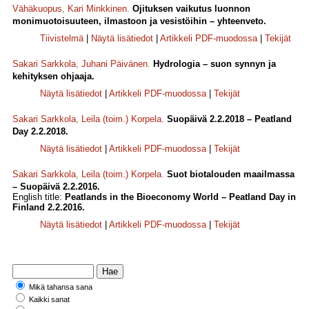
Vähäkuopus
,
Kari Minkkinen
.
Ojituksen vaikutus luonnon
monimuotoisuuteen, ilmastoon ja vesistöihin – yhteenveto.
Tiivistelmä
|
Näytä lisätiedot
|
Artikkeli PDF-muodossa
|
Tekijät
Sakari Sarkkola
,
Juhani Päivänen
.
Hydrologia – suon synnyn ja
kehityksen ohjaaja.
Näytä lisätiedot
|
Artikkeli PDF-muodossa
|
Tekijät
Sakari Sarkkola
,
Leila (toim.) Korpela
.
Suopäivä 2.2.2018 – Peatland
Day 2.2.2018.
Näytä lisätiedot
|
Artikkeli PDF-muodossa
|
Tekijät
Sakari Sarkkola
,
Leila (toim.) Korpela
.
Suot biotalouden maailmassa
– Suopäivä 2.2.2016.
English title:
Peatlands in the Bioeconomy World – Peatland Day in
Finland 2.2.2016.
Näytä lisätiedot
|
Artikkeli PDF-muodossa
|
Tekijät
Mikä tahansa sana
Kaikki sanat