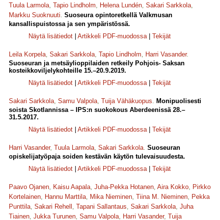
Tuula Larmola
,
Tapio Lindholm
,
Helena Lundén
,
Sakari Sarkkola
,
Markku Suoknuuti
.
Suoseura opintoretkellä Valkmusan
kansallispuistossa ja sen ympäristössä.
Näytä lisätiedot
|
Artikkeli PDF-muodossa
|
Tekijät
Leila Korpela
,
Sakari Sarkkola
,
Tapio Lindholm
,
Harri Vasander
.
Suoseuran ja metsäylioppilaiden retkeily Pohjois- Saksan
kosteikkoviljelykohteille 15.–20.9.2019.
Näytä lisätiedot
|
Artikkeli PDF-muodossa
|
Tekijät
Sakari Sarkkola
,
Samu Valpola
,
Tuija Vähäkuopus
.
Monipuolisesti
soista Skotlannissa – IPS:n suokokous Aberdeenissä 28.–
31.5.2017.
Näytä lisätiedot
|
Artikkeli PDF-muodossa
|
Tekijät
Harri Vasander
,
Tuula Larmola
,
Sakari Sarkkola
.
Suoseuran
opiskelijatyöpaja soiden kestävän käytön tulevaisuudesta.
Näytä lisätiedot
|
Artikkeli PDF-muodossa
|
Tekijät
Paavo Ojanen
,
Kaisu Aapala
,
Juha-Pekka Hotanen
,
Aira Kokko
,
Pirkko
Kortelainen
,
Hannu Marttila
,
Mika Nieminen
,
Tiina M. Nieminen
,
Pekka
Punttila
,
Sakari Rehell
,
Tapani Sallantaus
,
Sakari Sarkkola
,
Juha
Tiainen
,
Jukka Turunen
,
Samu Valpola
,
Harri Vasander
,
Tuija