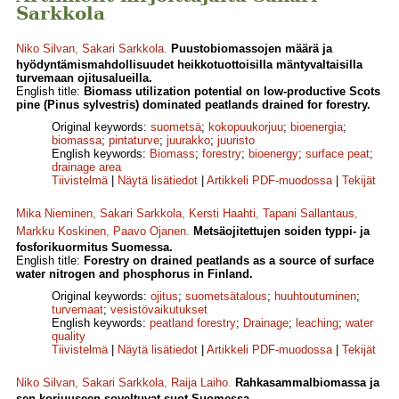
Sarkkola
Niko Silvan
,
Sakari Sarkkola
.
Puustobiomassojen määrä ja
hyödyntämismahdollisuudet heikkotuottoisilla mäntyvaltaisilla
turvemaan ojitusalueilla.
English title:
Biomass utilization potential on low-productive Scots
pine (Pinus sylvestris) dominated peatlands drained for forestry.
Original keywords:
suometsä
;
kokopuukorjuu
;
bioenergia
;
biomassa
;
pintaturve
;
juurakko
;
juuristo
English keywords:
Biomass
;
forestry
;
bioenergy
;
surface peat
;
drainage area
Tiivistelmä
|
Näytä lisätiedot
|
Artikkeli PDF-muodossa
|
Tekijät
Mika Nieminen
,
Sakari Sarkkola
,
Kersti Haahti
,
Tapani Sallantaus
,
Markku Koskinen
,
Paavo Ojanen
.
Metsäojitettujen soiden typpi- ja
fosforikuormitus Suomessa.
English title:
Forestry on drained peatlands as a source of surface
water nitrogen and phosphorus in Finland.
Original keywords:
ojitus
;
suometsätalous
;
huuhtoutuminen
;
turvemaat
;
vesistövaikutukset
English keywords:
peatland forestry
;
Drainage
;
leaching
;
water
quality
Tiivistelmä
|
Näytä lisätiedot
|
Artikkeli PDF-muodossa
|
Tekijät
Niko Silvan
,
Sakari Sarkkola
,
Raija Laiho
.
Rahkasammalbiomassa ja
sen korjuuseen soveltuvat suot Suomessa.