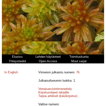
Etusivu
Lehden käytänteet
Toimituskunta
Yhteystiedot
Open Access
Muut sarjat
In English
Viimeisin julkaistu numero:
76
Julkaisufoorumin luokka: 1
Vertaisarviointimenettely
Kirjoitusohjeet tekijälle
Tarjoa artikkeli (käsikirjoitus)
Valitse numero: