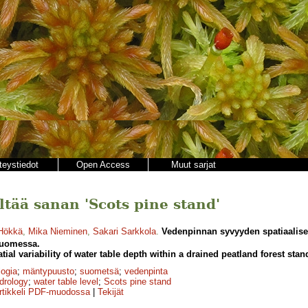
teystiedot
Open Access
Muut sarjat
ältää sanan 'Scots pine stand'
Hökkä
,
Mika Nieminen
,
Sakari Sarkkola
.
Vedenpinnan syvyyden spatiaalisee
Suomessa.
atial variability of water table depth within a drained peatland forest sta
logia
;
mäntypuusto
;
suometsä
;
vedenpinta
drology
;
water table level
;
Scots pine stand
rtikkeli PDF-muodossa
|
Tekijät