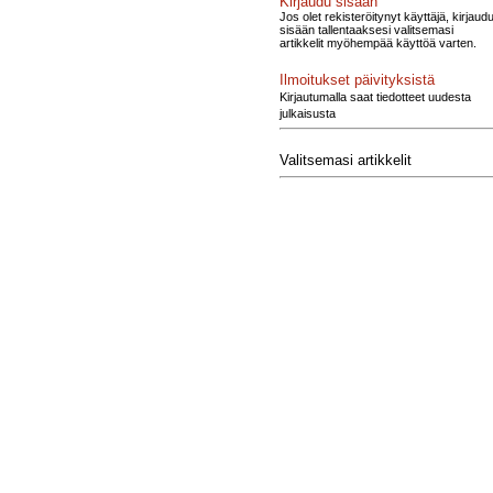
Kirjaudu sisään
Jos olet rekisteröitynyt käyttäjä, kirjaud
sisään tallentaaksesi valitsemasi
artikkelit myöhempää käyttöä varten.
Ilmoitukset päivityksistä
Kirjautumalla saat tiedotteet uudesta
julkaisusta
Valitsemasi artikkelit