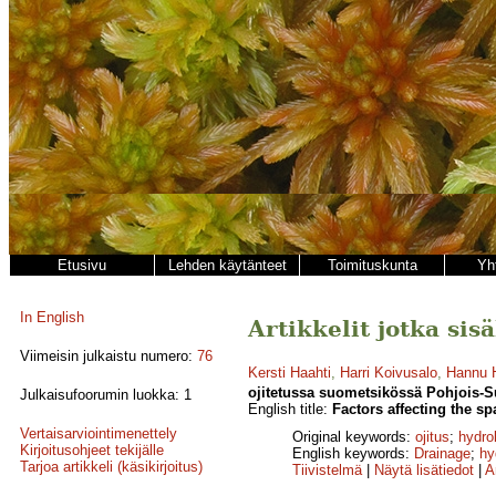
Etusivu
Lehden käytänteet
Toimituskunta
Yh
In English
Artikkelit jotka sis
Viimeisin julkaistu numero:
76
Kersti Haahti
,
Harri Koivusalo
,
Hannu 
ojitetussa suometsikössä Pohjois-
Julkaisufoorumin luokka: 1
English title:
Factors affecting the sp
Vertaisarviointimenettely
Original keywords:
ojitus
;
hydro
Kirjoitusohjeet tekijälle
English keywords:
Drainage
;
hy
Tarjoa artikkeli (käsikirjoitus)
Tiivistelmä
|
Näytä lisätiedot
|
A