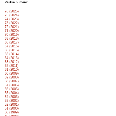
Valitse numero:
76 (2025)
75 (2024)
74 (2023)
73 (2022)
72 (2021)
71 (2020)
70 (2019)
69 (2018)
68 (2017)
67 (2016)
66 (2015)
65 (2014)
64 (2013)
63 (2012)
62 (2011)
61 (2010)
60 (2009)
59 (2008)
58 (2007)
57 (2006)
56 (2005)
55 (2004)
54 (2003)
53 (2002)
52 (2001)
51 (2000)
50 (1999)