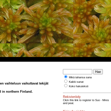
Mikä tahansa sana
Kaikki sanat
n vaihteluun vaikuttavat tekijät
Koko hakuteksti
nd in northern Finland.
Rekisteröidy
Click this link to register to Suo - Mires
and peat.