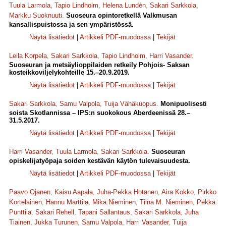
Tuula Larmola
,
Tapio Lindholm
,
Helena Lundén
,
Sakari Sarkkola
,
Markku Suoknuuti
.
Suoseura opintoretkellä Valkmusan
kansallispuistossa ja sen ympäristössä.
Näytä lisätiedot
|
Artikkeli PDF-muodossa
|
Tekijät
Leila Korpela
,
Sakari Sarkkola
,
Tapio Lindholm
,
Harri Vasander
.
Suoseuran ja metsäylioppilaiden retkeily Pohjois- Saksan
kosteikkoviljelykohteille 15.–20.9.2019.
Näytä lisätiedot
|
Artikkeli PDF-muodossa
|
Tekijät
Sakari Sarkkola
,
Samu Valpola
,
Tuija Vähäkuopus
.
Monipuolisesti
soista Skotlannissa – IPS:n suokokous Aberdeenissä 28.–
31.5.2017.
Näytä lisätiedot
|
Artikkeli PDF-muodossa
|
Tekijät
Harri Vasander
,
Tuula Larmola
,
Sakari Sarkkola
.
Suoseuran
opiskelijatyöpaja soiden kestävän käytön tulevaisuudesta.
Näytä lisätiedot
|
Artikkeli PDF-muodossa
|
Tekijät
Paavo Ojanen
,
Kaisu Aapala
,
Juha-Pekka Hotanen
,
Aira Kokko
,
Pirkko
Kortelainen
,
Hannu Marttila
,
Mika Nieminen
,
Tiina M. Nieminen
,
Pekka
Punttila
,
Sakari Rehell
,
Tapani Sallantaus
,
Sakari Sarkkola
,
Juha
Tiainen
,
Jukka Turunen
,
Samu Valpola
,
Harri Vasander
,
Tuija