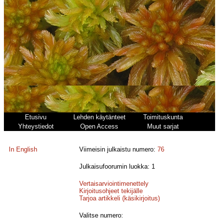
Etusivu
Lehden käytänteet
Toimituskunta
Yhteystiedot
Open Access
Muut sarjat
In English
Viimeisin julkaistu numero:
76
Julkaisufoorumin luokka: 1
Vertaisarviointimenettely
Kirjoitusohjeet tekijälle
Tarjoa artikkeli (käsikirjoitus)
Valitse numero: