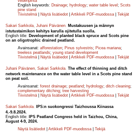
vedenpinta
English keywords:
Drainage
;
hydrology
;
water table level
;
Scots
pine stand
Tiivistelmä
|
Näytä lisätiedot
|
Artikkeli PDF-muodossa
|
Tekijät
Sakari Sarkkola
,
Juhani Päivänen
.
Mustakuusen ja männyn
istutustaimikon kehitys karulla ojitetulla suolla.
English title:
Development of planted black spruce and Scots pine
on an oligotrophic drained peatland.
Avainsanat:
afforestation
;
Pinus sylvestris
;
Picea mariana
;
treeless peatlands
;
young stand development
Tiivistelmä
|
Näytä lisätiedot
|
Artikkeli PDF-muodossa
|
Tekijät
Juhani Päivänen
,
Sakari Sarkkola
.
The effect of thinning and ditch
network maintenance on the water table level in a Scots pine stand
on peat soil.
Avainsanat:
forest drainage
;
peatland
;
hydrology
;
ditch cleaning
;
complementary ditching
;
tree harvesting
Tiivistelmä
|
Näytä lisätiedot
|
Artikkeli PDF-muodossa
|
Tekijät
Sakari Sarkkola
.
IPS:n suokongressi Taizhoussa Kiinassa
4.-9.8.2024.
English title:
IPS Peatland Congress held in Taizhou, China,
August 4-9, 2024.
Näytä lisätiedot
|
Artikkeli PDF-muodossa
|
Tekijä