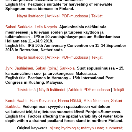
English title:
Peatlands suitable for harvesting of renewable
Sphagnum moss biomass in Finland.
Näytä lisätiedot
|
Artikkeli PDF-muodossa
|
Tekijät
Sakari Sarkkola
,
Leila Korpela
.
Ajankohtaisia näkökulmia
menneeseen ja tulevaan soiden ja turpeen käyttöön ja
tutkimukseen – IPS:n 50-vuotisjuhlasymposium Rotterdamissa
Hollannissa 11.–14.9.2018.
English title:
IPS 50th Anniversary Convention on 11–14 September
2018 in Rotterdam, Netherlands.
Näytä lisätiedot
|
Artikkeli PDF-muodossa
|
Tekijät
Jyrki Jauhiainen
,
Sakari (toim.) Sarkkola
.
Suot sopusoinnussa – 15.
kansainvälinen suo- ja turvekongressi Malesiassa.
English title:
Peatlands in Harmony – 15th International Peat
Congress in Kuching, Malaysia.
Tiivistelmä
|
Näytä lisätiedot
|
Artikkeli PDF-muodossa
|
Tekijät
Kersti Haahti
,
Harri Koivusalo
,
Hannu Hökkä
,
Mika Nieminen
,
Sakari
Sarkkola
.
Vedenpinnan syvyyden spatiaaliseen vaihteluun
vaikuttavat tekijät ojitetussa suometsikössä Pohjois-Suomessa.
English title:
Factors affecting the spatial variability of water table
depth within a drained peatland forest stand in northern Finland.
Original keywords:
ojitus
;
hydrologia
;
mäntypuusto
;
suometsä
;