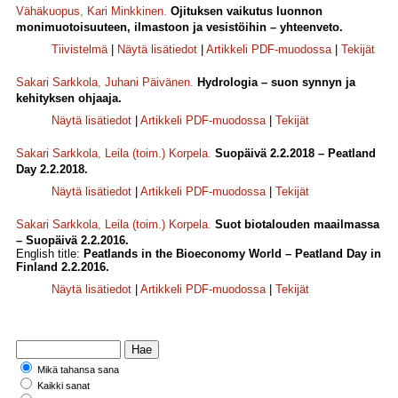
Vähäkuopus
,
Kari Minkkinen
.
Ojituksen vaikutus luonnon
monimuotoisuuteen, ilmastoon ja vesistöihin – yhteenveto.
Tiivistelmä
|
Näytä lisätiedot
|
Artikkeli PDF-muodossa
|
Tekijät
Sakari Sarkkola
,
Juhani Päivänen
.
Hydrologia – suon synnyn ja
kehityksen ohjaaja.
Näytä lisätiedot
|
Artikkeli PDF-muodossa
|
Tekijät
Sakari Sarkkola
,
Leila (toim.) Korpela
.
Suopäivä 2.2.2018 – Peatland
Day 2.2.2018.
Näytä lisätiedot
|
Artikkeli PDF-muodossa
|
Tekijät
Sakari Sarkkola
,
Leila (toim.) Korpela
.
Suot biotalouden maailmassa
– Suopäivä 2.2.2016.
English title:
Peatlands in the Bioeconomy World – Peatland Day in
Finland 2.2.2016.
Näytä lisätiedot
|
Artikkeli PDF-muodossa
|
Tekijät
Mikä tahansa sana
Kaikki sanat