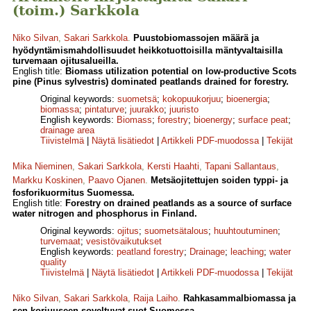
(toim.) Sarkkola
Niko Silvan
,
Sakari Sarkkola
.
Puustobiomassojen määrä ja
hyödyntämismahdollisuudet heikkotuottoisilla mäntyvaltaisilla
turvemaan ojitusalueilla.
English title:
Biomass utilization potential on low-productive Scots
pine (Pinus sylvestris) dominated peatlands drained for forestry.
Original keywords:
suometsä
;
kokopuukorjuu
;
bioenergia
;
biomassa
;
pintaturve
;
juurakko
;
juuristo
English keywords:
Biomass
;
forestry
;
bioenergy
;
surface peat
;
drainage area
Tiivistelmä
|
Näytä lisätiedot
|
Artikkeli PDF-muodossa
|
Tekijät
Mika Nieminen
,
Sakari Sarkkola
,
Kersti Haahti
,
Tapani Sallantaus
,
Markku Koskinen
,
Paavo Ojanen
.
Metsäojitettujen soiden typpi- ja
fosforikuormitus Suomessa.
English title:
Forestry on drained peatlands as a source of surface
water nitrogen and phosphorus in Finland.
Original keywords:
ojitus
;
suometsätalous
;
huuhtoutuminen
;
turvemaat
;
vesistövaikutukset
English keywords:
peatland forestry
;
Drainage
;
leaching
;
water
quality
Tiivistelmä
|
Näytä lisätiedot
|
Artikkeli PDF-muodossa
|
Tekijät
Niko Silvan
,
Sakari Sarkkola
,
Raija Laiho
.
Rahkasammalbiomassa ja
sen korjuuseen soveltuvat suot Suomessa.