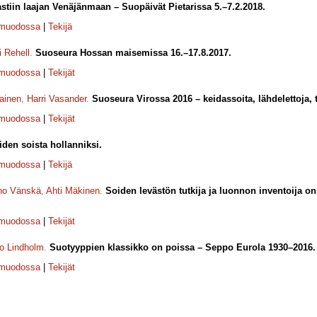
rastiin laajan Venäjänmaan – Suopäivät Pietarissa 5.–7.2.2018.
-muodossa
|
Tekijä
i Rehell
.
Suoseura Hossan maisemissa 16.–17.8.2017.
-muodossa
|
Tekijät
ainen
,
Harri Vasander
.
Suoseura Virossa 2016 – keidassoita, lähdelettoja, t
-muodossa
|
Tekijät
den soista hollanniksi.
-muodossa
|
Tekijä
no Vänskä
,
Ahti Mäkinen
.
Soiden levästön tutkija ja luonnon inventoija 
-muodossa
|
Tekijät
o Lindholm
.
Suotyyppien klassikko on poissa – Seppo Eurola 1930–2016.
-muodossa
|
Tekijät