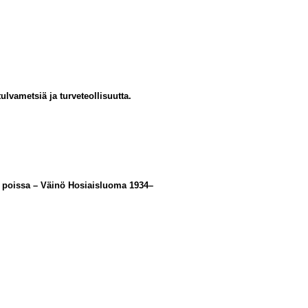
ulvametsiä ja turveteollisuutta.
on poissa – Väinö Hosiaisluoma 1934–