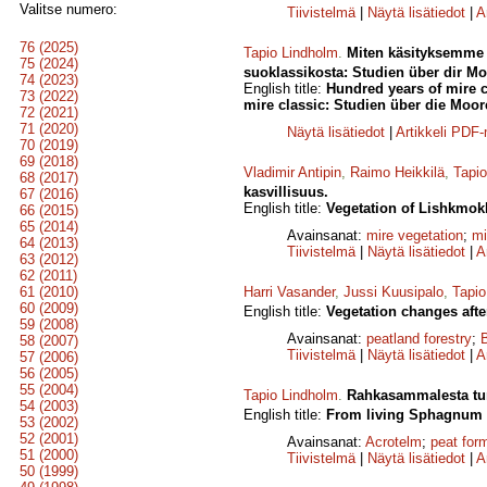
Valitse numero:
Tiivistelmä
|
Näytä lisätiedot
|
A
76 (2025)
Tapio Lindholm
.
Miten käsityksemme 
75 (2024)
suoklassikosta: Studien über dir Mo
74 (2023)
English title:
Hundred years of mire c
73 (2022)
mire classic: Studien über die Moor
72 (2021)
71 (2020)
Näytä lisätiedot
|
Artikkeli PDF
70 (2019)
69 (2018)
Vladimir Antipin
,
Raimo Heikkilä
,
Tapi
68 (2017)
kasvillisuus.
67 (2016)
English title:
Vegetation of Lishkmokh
66 (2015)
65 (2014)
Avainsanat:
mire vegetation
;
mi
64 (2013)
Tiivistelmä
|
Näytä lisätiedot
|
A
63 (2012)
62 (2011)
61 (2010)
Harri Vasander
,
Jussi Kuusipalo
,
Tapio
60 (2009)
English title:
Vegetation changes after
59 (2008)
Avainsanat:
peatland forestry
;
58 (2007)
Tiivistelmä
|
Näytä lisätiedot
|
A
57 (2006)
56 (2005)
55 (2004)
Tapio Lindholm
.
Rahkasammalesta turp
54 (2003)
English title:
From living Sphagnum to
53 (2002)
52 (2001)
Avainsanat:
Acrotelm
;
peat for
51 (2000)
Tiivistelmä
|
Näytä lisätiedot
|
A
50 (1999)