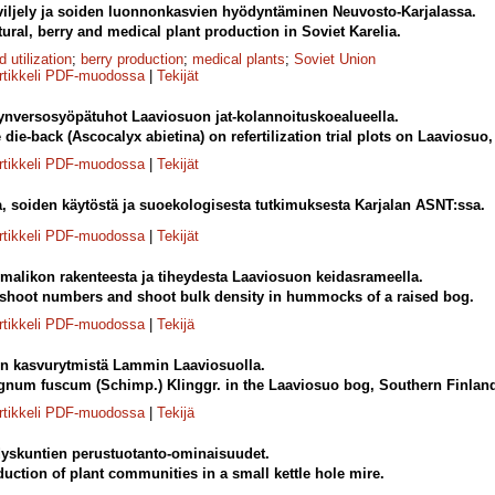
iljely ja soiden luonnonkasvien hyödyntäminen Neuvosto-Karjalassa.
tural, berry and medical plant production in Soviet Karelia.
d utilization
;
berry production
;
medical plants
;
Soviet Union
rtikkeli PDF-muodossa
|
Tekijät
nversosyöpätuhot Laaviosuon jat-kolannoituskoealueella.
ie-back (Ascocalyx abietina) on refertilization trial plots on Laaviosuo
rtikkeli PDF-muodossa
|
Tekijät
a, soiden käytöstä ja suoekologisesta tutkimuksesta Karjalan ASNT:ssa.
rtikkeli PDF-muodossa
|
Tekijät
alikon rakenteesta ja tiheydesta Laaviosuon keidasrameella.
shoot numbers and shoot bulk density in hummocks of a raised bog.
rtikkeli PDF-muodossa
|
Tekijä
 kasvurytmistä Lammin Laaviosuolla.
num fuscum (Schimp.) Klinggr. in the Laaviosuo bog, Southern Finlan
rtikkeli PDF-muodossa
|
Tekijä
skuntien perustuotanto-ominaisuudet.
duction of plant communities in a small kettle hole mire.