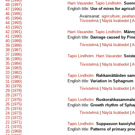
49 (1998)
Harri Vasander
,
Tapio Lindholm
.
Suonv
48 (1997)
English title:
Use of mires for agricul
47 (1996)
46 (1995)
Avainsanat:
agriculture
;
peatlan
45 (1994)
Tiivistelmä
|
Näytä lisätiedot
|
A
44 (1993)
43 (1992)
42 (1991)
Harri Vasander
,
Tapio Lindholm
.
Männy
41 (1990)
English title:
Damage caused by Pine d
40 (1989)
Tiivistelmä
|
Näytä lisätiedot
|
A
39 (1988)
38 (1987)
37 (1986)
Tapio Lindholm
,
Harri Vasander
.
Soist
36 (1985)
35 (1984)
Tiivistelmä
|
Näytä lisätiedot
|
A
34 (1983)
33 (1982)
Tapio Lindholm
.
Rahkamättäiden samm
32 (1981)
English title:
Variation in Sphagnum 
31 (1980)
30 (1979)
Tiivistelmä
|
Näytä lisätiedot
|
A
29 (1978)
28 (1977)
27 (1976)
Tapio Lindholm
.
Ruskorahkasammalen
26 (1975)
English title:
Growth rhythm of Sphag
25 (1974)
Tiivistelmä
|
Näytä lisätiedot
|
A
24 (1973)
23 (1972)
22 (1971)
Tapio Lindholm
.
Suppasuon kasviyhdy
21 (1970)
English title:
Patterns of primary pro
20 (1969)