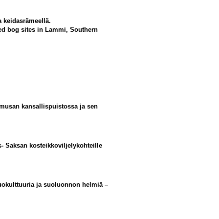
a keidasrämeellä.
ised bog sites in Lammi, Southern
kmusan kansallispuistossa ja sen
- Saksan kosteikkoviljelykohteille
uokulttuuria ja suoluonnon helmiä –