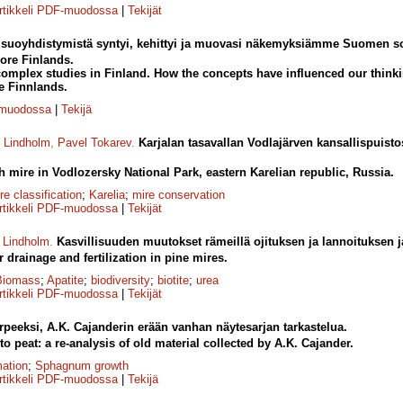
rtikkeli PDF-muodossa
|
Tekijät
suoyhdistymistä syntyi, kehittyi ja muovasi näkemyksiämme Suomen sois
ore Finlands.
omplex studies in Finland. How the concepts have influenced our thinki
e Finnlands.
-muodossa
|
Tekijä
o Lindholm
,
Pavel Tokarev
.
Karjalan tasavallan Vodlajärven kansallispuist
 mire in Vodlozersky National Park, eastern Karelian republic, Russia.
re classification
;
Karelia
;
mire conservation
rtikkeli PDF-muodossa
|
Tekijät
 Lindholm
.
Kasvillisuuden muutokset rämeillä ojituksen ja lannoituksen j
 drainage and fertilization in pine mires.
Biomass
;
Apatite
;
biodiversity
;
biotite
;
urea
rtikkeli PDF-muodossa
|
Tekijät
eeksi, A.K. Cajanderin erään vanhan näytesarjan tarkastelua.
 peat: a re-analysis of old material collected by A.K. Cajander.
mation
;
Sphagnum growth
rtikkeli PDF-muodossa
|
Tekijä