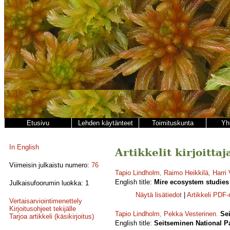
Etusivu
Lehden käytänteet
Toimituskunta
Yh
In English
Artikkelit kirjoitta
Viimeisin julkaistu numero:
76
Tapio Lindholm
,
Raimo Heikkilä
,
Harri
English title:
Mire ecosystem studies 
Julkaisufoorumin luokka: 1
Näytä lisätiedot
|
Artikkeli PDF
Vertaisarviointimenettely
Kirjoitusohjeet tekijälle
Tapio Lindholm
,
Pekka Vesterinen
.
Se
Tarjoa artikkeli (käsikirjoitus)
English title:
Seitseminen National Pa