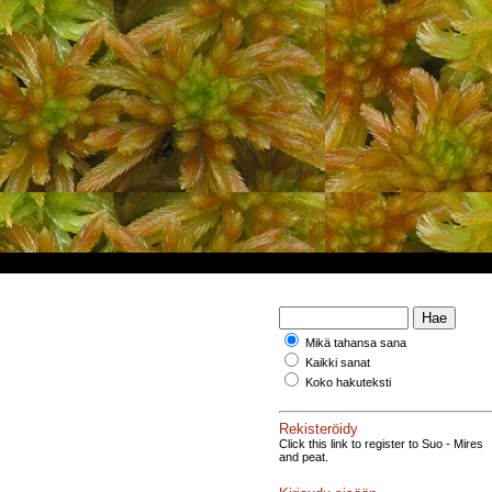
Mikä tahansa sana
Kaikki sanat
Koko hakuteksti
Rekisteröidy
Click this link to register to Suo - Mires
and peat.