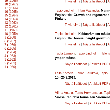
19 (1968)
Tiivistelmä
|
Näytä lisätiedot
|
A
18 (1967)
17 (1966)
Tapio Lindholm
,
Harri Vasander
.
Männy
16 (1965)
English title:
Growth and regeneration
15 (1964)
Finland.
14 (1963)
13 (1962)
Tiivistelmä
|
Näytä lisätiedot
|
A
12 (1961)
11 (1960)
10 (1959)
Tapio Lindholm
.
Keidasrämeen mätäs
9 (1958)
English title:
Annual height growth 
8 (1957)
Tiivistelmä
|
Näytä lisätiedot
|
A
7 (1956)
6 (1955)
5 (1954)
Tuula Larmola
,
Tapio Lindholm
,
Helen
4 (1953)
ympäristössä.
3 (1952)
2 (1951)
Näytä lisätiedot
|
Artikkeli PDF
1 (1950)
Leila Korpela
,
Sakari Sarkkola
,
Tapio 
15.–20.9.2019.
Näytä lisätiedot
|
Artikkeli PDF
Vilma Anttila
,
Terttu Hermansson
,
Tapi
Suoseuran retki lounaisen Suomense
Näytä lisätiedot
|
Artikkeli PDF