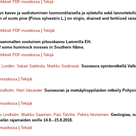
rtikkeli PDF-muodossa
|
Tekijä
n kasvu ja uudistuminen luonnontilaisella ja ojitetulla sekä lannoitetull
 of scots pine (Pinus sylvestris L.) on virgin, drained and fertilized ra
rtikkeli PDF-muodossa
|
Tekijät
sammalten vuotuinen pituuskasvu Lammilla EH.
of some hummock mosses in Southern Häme.
rtikkeli PDF-muodossa
|
Tekijä
a Lundén
,
Sakari Sarkkola
,
Markku Suoknuuti
.
Suoseura opintoretkellä Val
-muodossa
|
Tekijät
Lindholm
,
Harri Vasander
.
Suoseuran ja metsäylioppilaiden retkeily Pohjois
-muodossa
|
Tekijät
o Lindholm
,
Markku Saarinen
,
Pasi Talvitie
,
Pekka Vesterinen
.
Geologiaa, s
län rajamaiden soille 14.8.–15.8.2018.
-muodossa
|
Tekijät