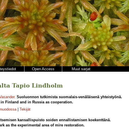
teystiedot
Open Access
Muut sarjat
jalta Tapio Lindholm
 Vasander
.
Suoluonnon tutkimista suomalais-venäläisenä yhteistyönä.
in Finland and in Russia as cooperation.
-muodossa
|
Tekijät
itsemisen kansallispuisto soiden ennallistamisen koekenttänä.
rk as the experimental area of mire restoration.