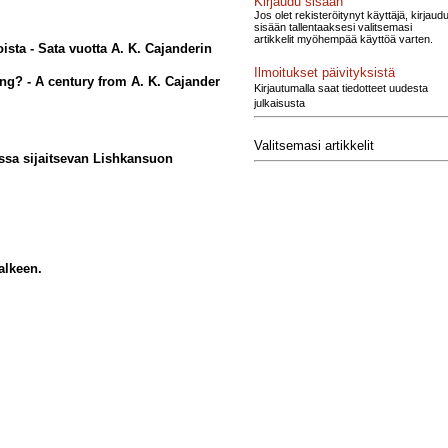
Kirjaudu sisään
Jos olet rekisteröitynyt käyttäjä, kirjaud
sisään tallentaaksesi valitsemasi
artikkelit myöhempää käyttöä varten.
ta - Sata vuotta A. K. Cajanderin
Ilmoitukset päivityksistä
ng? - A century from A. K. Cajander
Kirjautumalla saat tiedotteet uudesta
julkaisusta
Valitsemasi artikkelit
ossa sijaitsevan Lishkansuon
alkeen.