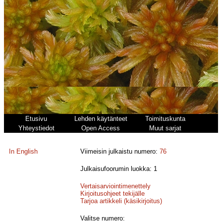
Etusivu
Lehden käytänteet
Toimituskunta
Yhteystiedot
Open Access
Muut sarjat
In English
Viimeisin julkaistu numero:
76
Julkaisufoorumin luokka: 1
Vertaisarviointimenettely
Kirjoitusohjeet tekijälle
Tarjoa artikkeli (käsikirjoitus)
Valitse numero: