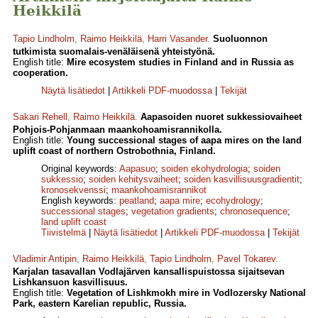
Heikkilä
Tapio Lindholm
,
Raimo Heikkilä
,
Harri Vasander
.
Suoluonnon
tutkimista suomalais-venäläisenä yhteistyönä.
English title:
Mire ecosystem studies in Finland and in Russia as
cooperation.
Näytä lisätiedot
|
Artikkeli PDF-muodossa
|
Tekijät
Sakari Rehell
,
Raimo Heikkilä
.
Aapasoiden nuoret sukkessiovaiheet
Pohjois-Pohjanmaan maankohoamisrannikolla.
English title:
Young successional stages of aapa mires on the land
uplift coast of northern Ostrobothnia, Finland.
Original keywords:
Aapasuo
;
soiden ekohydrologia
;
soiden
sukkessio
;
soiden kehitysvaiheet
;
soiden kasvillisuusgradientit
;
kronosekvenssi
;
maankohoamisrannikot
English keywords:
peatland
;
aapa mire
;
ecohydrology
;
successional stages
;
vegetation gradients
;
chronosequence
;
land uplift coast
Tiivistelmä
|
Näytä lisätiedot
|
Artikkeli PDF-muodossa
|
Tekijät
Vladimir Antipin
,
Raimo Heikkilä
,
Tapio Lindholm
,
Pavel Tokarev
.
Karjalan tasavallan Vodlajärven kansallispuistossa sijaitsevan
Lishkansuon kasvillisuus.
English title:
Vegetation of Lishkmokh mire in Vodlozersky National
Park, eastern Karelian republic, Russia.