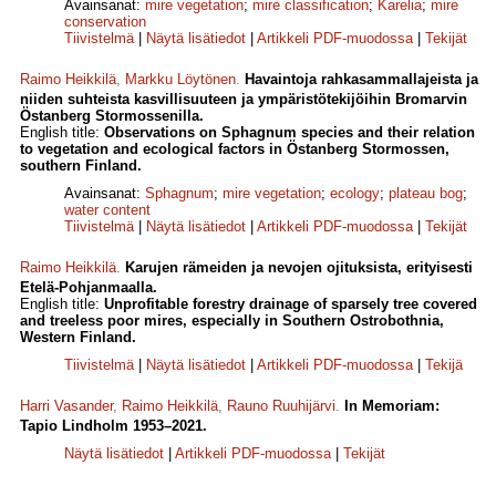
Avainsanat:
mire vegetation
;
mire classification
;
Karelia
;
mire
conservation
Tiivistelmä
|
Näytä lisätiedot
|
Artikkeli PDF-muodossa
|
Tekijät
Raimo Heikkilä
,
Markku Löytönen
.
Havaintoja rahkasammallajeista ja
niiden suhteista kasvillisuuteen ja ympäristötekijöihin Bromarvin
Östanberg Stormossenilla.
English title:
Observations on Sphagnum species and their rela­tion
to vegetation and ecological factors in Östanberg Stormossen,
southern Finland.
Avainsanat:
Sphagnum
;
mire vegetation
;
ecology
;
plateau bog
;
water content
Tiivistelmä
|
Näytä lisätiedot
|
Artikkeli PDF-muodossa
|
Tekijät
Raimo Heikkilä
.
Karujen rämeiden ja nevojen ojituksista, erityisesti
Etelä-Pohjanmaalla.
English title:
Unprofitable forestry drainage of sparsely tree covered
and treeless poor mires, especially in Southern Ostrobothnia,
Western Finland.
Tiivistelmä
|
Näytä lisätiedot
|
Artikkeli PDF-muodossa
|
Tekijä
Harri Vasander
,
Raimo Heikkilä
,
Rauno Ruuhijärvi
.
In Memoriam:
Tapio Lindholm 1953–2021.
Näytä lisätiedot
|
Artikkeli PDF-muodossa
|
Tekijät