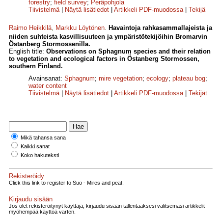
forestry
;
field survey
;
Peräpohjola
Tiivistelmä
|
Näytä lisätiedot
|
Artikkeli PDF-muodossa
|
Tekijä
Raimo Heikkilä
,
Markku Löytönen
.
Havaintoja rahkasammallajeista ja
niiden suhteista kasvillisuuteen ja ympäristötekijöihin Bromarvin
Östanberg Stormossenilla.
English title:
Observations on Sphagnum species and their rela­tion
to vegetation and ecological factors in Östanberg Stormossen,
southern Finland.
Avainsanat:
Sphagnum
;
mire vegetation
;
ecology
;
plateau bog
;
water content
Tiivistelmä
|
Näytä lisätiedot
|
Artikkeli PDF-muodossa
|
Tekijät
Mikä tahansa sana
Kaikki sanat
Koko hakuteksti
Rekisteröidy
Click this link to register to Suo - Mires and peat.
Kirjaudu sisään
Jos olet rekisteröitynyt käyttäjä, kirjaudu sisään tallentaaksesi valitsemasi artikkelit
myöhempää käyttöä varten.