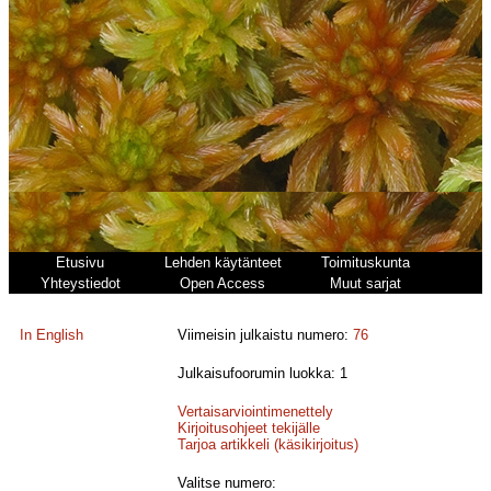
Etusivu
Lehden käytänteet
Toimituskunta
Yhteystiedot
Open Access
Muut sarjat
In English
Viimeisin julkaistu numero:
76
Julkaisufoorumin luokka: 1
Vertaisarviointimenettely
Kirjoitusohjeet tekijälle
Tarjoa artikkeli (käsikirjoitus)
Valitse numero: