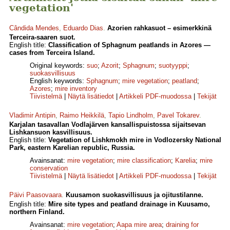
vegetation'
Cândida Mendes
,
Eduardo Dias
.
Azorien rahkasuot – esimerkkinä
Terceira-saaren suot.
English title:
Classification of Sphagnum peatlands in Azores —
cases from Terceira Island.
Original keywords:
suo
;
Azorit
;
Sphagnum
;
suotyyppi
;
suokasvillisuus
English keywords:
Sphagnum
;
mire vegetation
;
peatland
;
Azores
;
mire inventory
Tiivistelmä
|
Näytä lisätiedot
|
Artikkeli PDF-muodossa
|
Tekijät
Vladimir Antipin
,
Raimo Heikkilä
,
Tapio Lindholm
,
Pavel Tokarev
.
Karjalan tasavallan Vodlajärven kansallispuistossa sijaitsevan
Lishkansuon kasvillisuus.
English title:
Vegetation of Lishkmokh mire in Vodlozersky National
Park, eastern Karelian republic, Russia.
Avainsanat:
mire vegetation
;
mire classification
;
Karelia
;
mire
conservation
Tiivistelmä
|
Näytä lisätiedot
|
Artikkeli PDF-muodossa
|
Tekijät
Päivi Paasovaara
.
Kuusamon suokasvillisuus ja ojitustilanne.
English title:
Mire site types and peatland drainage in Kuusamo,
northern Finland.
Avainsanat:
mire vegetation
;
Aapa mire area
;
draining for