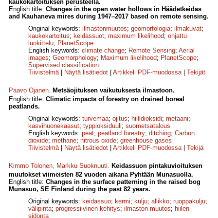
kaukokartoituksen perusteella.
English title:
Changes in the open water hollows in Häädetkeidas
and Kauhaneva mires during 1947–2017 based on remote sensing.
Original keywords:
ilmastonmuutos
;
geomorfologia
;
ilmakuvat
;
kaukokartoitus
;
keidassuot
;
maximum likelihood
;
ohjattu
luokittelu
;
PlanetScope
English keywords:
climate change
;
Remote Sensing
;
Aerial
images
;
Geomorphology
;
Maximum likelihood
;
PlanetScope
;
Supervised classification
Tiivistelmä
|
Näytä lisätiedot
|
Artikkeli PDF-muodossa
|
Tekijät
Paavo Ojanen
.
Metsäojituksen vaikutuksesta ilmastoon.
English title:
Climatic impacts of forestry on drained boreal
peatlands.
Original keywords:
turvemaa
;
ojitus
;
hiilidioksidi
;
metaani
;
kasvihuonekaasut
;
typpioksiduuli
;
suometsätalous
English keywords:
peat
;
peatland forestry
;
ditching
;
Carbon
dioxide
;
methane
;
nitrous oxide
;
greenhouse gases
Tiivistelmä
|
Näytä lisätiedot
|
Artikkeli PDF-muodossa
|
Tekijä
Kimmo Tolonen
,
Markku Suoknuuti
.
Keidassuon pintakuvioituksen
muutokset viimeisten 82 vuoden aikana Pyhtään Munasuolla.
English title:
Changes in the surface patterning in the raised bog
Munasuo, SE Finland during the past 82 years.
Original keywords:
keidassuo
;
kermi
;
kulju
;
allikko
;
ruoppakulju
;
välipinta
;
progressiivinen kehitys
;
ilmaston muutos
;
hiilen
sidonta