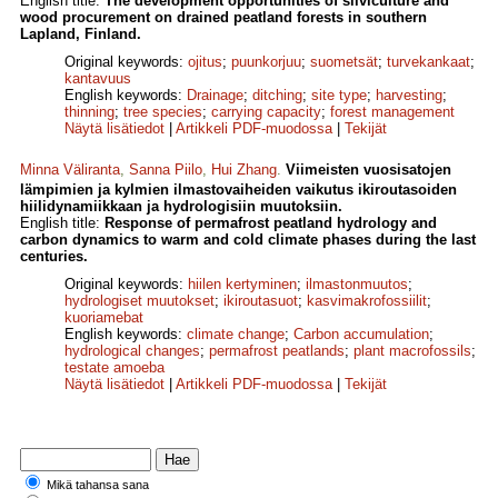
English title:
The development opportunities of silviculture and
wood procurement on drained peatland forests in southern
Lapland, Finland.
Original keywords:
ojitus
;
puunkorjuu
;
suometsät
;
turvekankaat
;
kantavuus
English keywords:
Drainage
;
ditching
;
site type
;
harvesting
;
thinning
;
tree species
;
carrying capacity
;
forest management
Näytä lisätiedot
|
Artikkeli PDF-muodossa
|
Tekijät
Minna Väliranta
,
Sanna Piilo
,
Hui Zhang
.
Viimeisten vuosisatojen
lämpimien ja kylmien ilmastovaiheiden vaikutus ikiroutasoiden
hiilidynamiikkaan ja hydrologisiin muutoksiin.
English title:
Response of permafrost peatland hydrology and
carbon dynamics to warm and cold climate phases during the last
centuries.
Original keywords:
hiilen kertyminen
;
ilmastonmuutos
;
hydrologiset muutokset
;
ikiroutasuot
;
kasvimakrofossiilit
;
kuoriamebat
English keywords:
climate change
;
Carbon accumulation
;
hydrological changes
;
permafrost peatlands
;
plant macrofossils
;
testate amoeba
Näytä lisätiedot
|
Artikkeli PDF-muodossa
|
Tekijät
Mikä tahansa sana