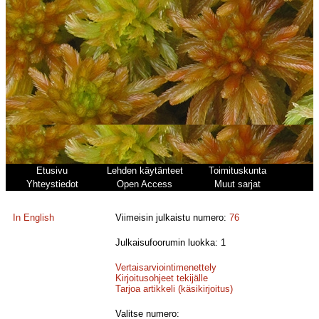
Etusivu
Lehden käytänteet
Toimituskunta
Yhteystiedot
Open Access
Muut sarjat
In English
Viimeisin julkaistu numero:
76
Julkaisufoorumin luokka: 1
Vertaisarviointimenettely
Kirjoitusohjeet tekijälle
Tarjoa artikkeli (käsikirjoitus)
Valitse numero: