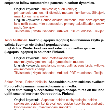
sequence follow summertime patterns in carbon dynamics.
Original keywords:
sukkessio
;
suon kehitys
;
primaarisoistuminen
;
hiilidioksidi
;
metaani
;
lumikerros
;
Siikajoki
;
maankohoamisrannikko
English keywords:
Carbon dioxide
;
methane
;
Mire development
;
land uplift coast
;
mire succession
;
primary paludification
;
snow
pack
;
Siikajoki
Tiivistelmä
|
Näytä lisätiedot
|
Artikkeli PDF-muodossa
|
Tekijät
Jenni Miettunen
.
Riekon (Lagopus lagopus) talviravinnon käyttö ja
valinta Suomen eteläisissä populaatioissa.
English title:
Winter food use and selection of willow grouse
(Lagopus lagopus) in southern Finland.
Original keywords:
suot
;
metsäkanalinnut
;
ravintokäyttäytyminen
;
pajut
;
ympäristön muutos
English keywords:
peatlands
;
mires
;
gallinaceous birds
;
willows
;
environmental change
Tiivistelmä
|
Näytä lisätiedot
|
Artikkeli PDF-muodossa
|
Tekijä
Sakari Rehell
,
Raimo Heikkilä
.
Aapasoiden nuoret sukkessiovaiheet
Pohjois-Pohjanmaan maankohoamisrannikolla.
English title:
Young successional stages of aapa mires on the land
uplift coast of northern Ostrobothnia, Finland.
Original keywords:
Aapasuo
;
soiden ekohydrologia
;
soiden
sukkessio
;
soiden kehitysvaiheet
;
soiden kasvillisuusgradientit
;
kronosekvenssi
;
maankohoamisrannikot