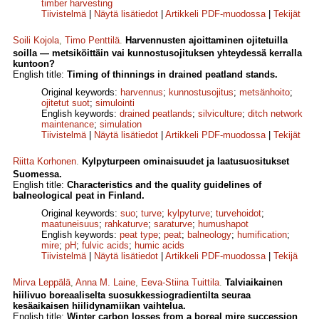
timber harvesting
Tiivistelmä
|
Näytä lisätiedot
|
Artikkeli PDF-muodossa
|
Tekijät
Soili Kojola
,
Timo Penttilä
.
Harvennusten ajoittaminen ojitetuilla
soilla — metsiköittäin vai kunnostusojituksen yhteydessä kerralla
kuntoon?
English title:
Timing of thinnings in drained peatland stands.
Original keywords:
harvennus
;
kunnostusojitus
;
metsänhoito
;
ojitetut suot
;
simulointi
English keywords:
drained peatlands
;
silviculture
;
ditch network
maintenance
;
simulation
Tiivistelmä
|
Näytä lisätiedot
|
Artikkeli PDF-muodossa
|
Tekijät
Riitta Korhonen
.
Kylpyturpeen ominaisuudet ja laatusuositukset
Suomessa.
English title:
Characteristics and the quality guidelines of
balneological peat in Finland.
Original keywords:
suo
;
turve
;
kylpyturve
;
turvehoidot
;
maatuneisuus
;
rahkaturve
;
saraturve
;
humushapot
English keywords:
peat type
;
peat
;
balneology
;
humification
;
mire
;
pH
;
fulvic acids
;
humic acids
Tiivistelmä
|
Näytä lisätiedot
|
Artikkeli PDF-muodossa
|
Tekijä
Mirva Leppälä
,
Anna M. Laine
,
Eeva-Stiina Tuittila
.
Talviaikainen
hiilivuo boreaaliselta suosukkessiogradientilta seuraa
kesäaikaisen hiilidynamiikan vaihtelua.
English title:
Winter carbon losses from a boreal mire succession