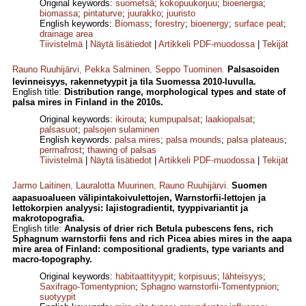
Original keywords:
suometsä
;
kokopuukorjuu
;
bioenergia
;
biomassa
;
pintaturve
;
juurakko
;
juuristo
English keywords:
Biomass
;
forestry
;
bioenergy
;
surface peat
;
drainage area
Tiivistelmä
|
Näytä lisätiedot
|
Artikkeli PDF-muodossa
|
Tekijät
Rauno Ruuhijärvi
,
Pekka Salminen
,
Seppo Tuominen
.
Palsasoiden
levinneisyys, rakennetyypit ja tila Suomessa 2010-luvulla.
English title:
Distribution range, morphological types and state of
palsa mires in Finland in the 2010s.
Original keywords:
ikirouta
;
kumpupalsat
;
laakiopalsat
;
palsasuot
;
palsojen sulaminen
English keywords:
palsa mires
;
palsa mounds
;
palsa plateaus
;
permafrost
;
thawing of palsas
Tiivistelmä
|
Näytä lisätiedot
|
Artikkeli PDF-muodossa
|
Tekijät
Jarmo Laitinen
,
Lauralotta Muurinen
,
Rauno Ruuhijärvi
.
Suomen
aapasuoalueen välipintakoivulettojen, Warnstorfii-lettojen ja
lettokorpien analyysi: lajistogradientit, tyyppivariantit ja
makrotopografia.
English title:
Analysis of drier rich Betula pubescens fens, rich
Sphagnum warnstorfii fens and rich Picea abies mires in the aapa
mire area of Finland: compositional gradients, type variants and
macro-topography.
Original keywords:
habitaattityypit
;
korpisuus
;
lähteisyys
;
Saxifrago-Tomentypnion
;
Sphagno warnstorfii-Tomentypnion
;
suotyypit