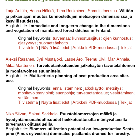
Tarja Anttila
,
Hannu Hökkä
,
Tiina Ronkainen
,
Samuli Joensuu
.
Välitön
ja pitkän ajan muutos kunnostettujen metsäojien dimensioissa ja
kasvillisuudessa.
English title:
Immediate and long-term change in the dimensions
and vegetation of maintained forest ditches in Finland.
Original keywords:
turvemaa
;
kunnostusojitus
;
ojien kunnostus
;
ojasyvyys
;
suometsänhoito
Tiivistelmä
|
Näytä lisätiedot
|
Artikkeli PDF-muodossa
|
Tekijät
Aleksi Räsänen
,
Jyri Mustajoki
,
Lasse Aro
,
Teemu Ulvi
,
Mari Annala
,
Mika Marttunen
.
Turvetuotantoalueiden jatkokäytön tavoite­lähtöinen
ja moniarvoinen suunnittelu.
English title:
Multi-criteria planning of peat production area after-
use.
Original keywords:
ennallistaminen
;
jatkokäyttö
;
metsitys
;
monitavoitearviointi
;
suonpohja
;
turvetuotantoalue
;
vesittäminen
;
vettäminen
Tiivistelmä
|
Näytä lisätiedot
|
Artikkeli PDF-muodossa
|
Tekijät
Niko Silvan
,
Sakari Sarkkola
.
Puustobiomassojen määrä ja
hyödyntämismahdollisuudet heikkotuottoisilla mäntyvaltaisilla
turvemaan ojitusalueilla.
English title:
Biomass utilization potential on low-productive Scots
pine (Pinus sylvestris) dominated peatlands drained for forestry.