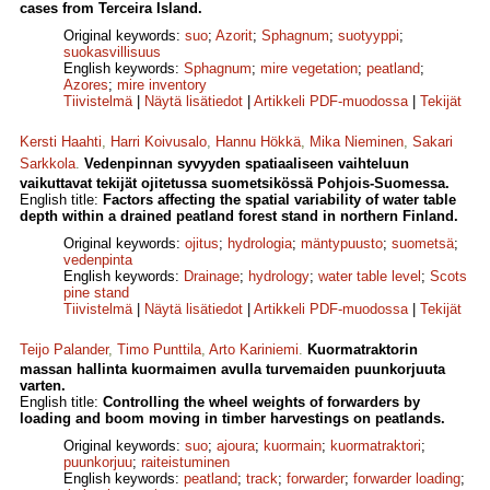
cases from Terceira Island.
Original keywords:
suo
;
Azorit
;
Sphagnum
;
suotyyppi
;
suokasvillisuus
English keywords:
Sphagnum
;
mire vegetation
;
peatland
;
Azores
;
mire inventory
Tiivistelmä
|
Näytä lisätiedot
|
Artikkeli PDF-muodossa
|
Tekijät
Kersti Haahti
,
Harri Koivusalo
,
Hannu Hökkä
,
Mika Nieminen
,
Sakari
Sarkkola
.
Vedenpinnan syvyyden spatiaaliseen vaihteluun
vaikuttavat tekijät ojitetussa suometsikössä Pohjois-Suomessa.
English title:
Factors affecting the spatial variability of water table
depth within a drained peatland forest stand in northern Finland.
Original keywords:
ojitus
;
hydrologia
;
mäntypuusto
;
suometsä
;
vedenpinta
English keywords:
Drainage
;
hydrology
;
water table level
;
Scots
pine stand
Tiivistelmä
|
Näytä lisätiedot
|
Artikkeli PDF-muodossa
|
Tekijät
Teijo Palander
,
Timo Punttila
,
Arto Kariniemi
.
Kuormatraktorin
massan hallinta kuormaimen avulla turvemaiden puunkorjuuta
varten.
English title:
Controlling the wheel weights of forwarders by
loading and boom moving in timber harvestings on peatlands.
Original keywords:
suo
;
ajoura
;
kuormain
;
kuormatraktori
;
puunkorjuu
;
raiteistuminen
English keywords:
peatland
;
track
;
forwarder
;
forwarder loading
;