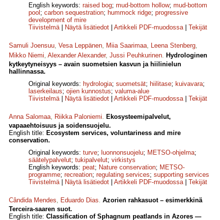
English keywords:
raised bog
;
mud-bottom hollow
;
mud-bottom
pool
;
carbon sequestration
;
hummock ridge
;
progressive
development of mire
Tiivistelmä
|
Näytä lisätiedot
|
Artikkeli PDF-muodossa
|
Tekijät
Samuli Joensuu
,
Vesa Leppänen
,
Miia Saarimaa
,
Leena Stenberg
,
Mikko Niemi
,
Alexander Alexander
,
Jussi Peuhkurinen
.
Hydrologinen
kytkeytyneisyys – avain suometsien kasvun ja hiilinielun
hallinnassa.
Original keywords:
hydrologia
;
suometsät
;
hiilitase
;
kuivavara
;
laserkeilaus
;
ojien kunnostus
;
valuma-alue
Tiivistelmä
|
Näytä lisätiedot
|
Artikkeli PDF-muodossa
|
Tekijät
Anna Salomaa
,
Riikka Paloniemi
.
Ekosysteemipalvelut,
vapaaehtoisuus ja soidensuojelu.
English title:
Ecosystem services, voluntariness and mire
conservation.
Original keywords:
turve
;
luonnonsuojelu
;
METSO-ohjelma
;
säätelypalvelut
;
tukipalvelut
;
virkistys
English keywords:
peat
;
Nature conservation
;
METSO-
programme
;
recreation
;
regulating services
;
supporting services
Tiivistelmä
|
Näytä lisätiedot
|
Artikkeli PDF-muodossa
|
Tekijät
Cândida Mendes
,
Eduardo Dias
.
Azorien rahkasuot – esimerkkinä
Terceira-saaren suot.
English title:
Classification of Sphagnum peatlands in Azores —