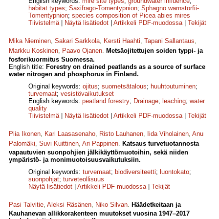
English keywords:
mire site types
;
groundwater influence
;
habitat types
;
Saxifrago-Tomentypnion
;
Sphagno warnstorfii-
Tomentypnion
;
species composition of Picea abies mires
Tiivistelmä
|
Näytä lisätiedot
|
Artikkeli PDF-muodossa
|
Tekijät
Mika Nieminen
,
Sakari Sarkkola
,
Kersti Haahti
,
Tapani Sallantaus
,
Markku Koskinen
,
Paavo Ojanen
.
Metsäojitettujen soiden typpi- ja
fosforikuormitus Suomessa.
English title:
Forestry on drained peatlands as a source of surface
water nitrogen and phosphorus in Finland.
Original keywords:
ojitus
;
suometsätalous
;
huuhtoutuminen
;
turvemaat
;
vesistövaikutukset
English keywords:
peatland forestry
;
Drainage
;
leaching
;
water
quality
Tiivistelmä
|
Näytä lisätiedot
|
Artikkeli PDF-muodossa
|
Tekijät
Piia Ikonen
,
Kari Laasasenaho
,
Risto Lauhanen
,
Iida Viholainen
,
Anu
Palomäki
,
Suvi Kuittinen
,
Ari Pappinen
.
Katsaus turvetuotannosta
vapautuvien suonpohjien jälkikäyttömuotoihin, sekä niiden
ympäristö- ja monimuotoisuusvaikutuksiin.
Original keywords:
turvemaat
;
biodiversiteetti
;
luontokato
;
suonpohjat
;
turveteollisuus
Näytä lisätiedot
|
Artikkeli PDF-muodossa
|
Tekijät
Pasi Talvitie
,
Aleksi Räsänen
,
Niko Silvan
.
Häädetkeitaan ja
Kauhanevan allikkorakenteen muutokset vuosina 1947–2017