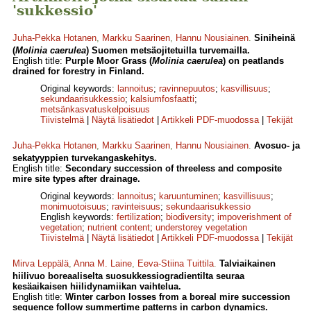
'sukkessio'
Juha-Pekka Hotanen
,
Markku Saarinen
,
Hannu Nousiainen
.
Siniheinä
(
Molinia caerulea
) Suomen metsäojitetuilla turvemailla.
English title:
Purple Moor Grass (
Molinia caerulea
) on peatlands
drained for forestry in Finland.
Original keywords:
lannoitus
;
ravinnepuutos
;
kasvillisuus
;
sekundaarisukkessio
;
kalsiumfosfaatti
;
metsänkasvatuskelpoisuus
Tiivistelmä
|
Näytä lisätiedot
|
Artikkeli PDF-muodossa
|
Tekijät
Juha-Pekka Hotanen
,
Markku Saarinen
,
Hannu Nousiainen
.
Avosuo- ja
sekatyyppien turvekangaskehitys.
English title:
Secondary succession of threeless and composite
mire site types after drainage.
Original keywords:
lannoitus
;
karuuntuminen
;
kasvillisuus
;
monimuotoisuus
;
ravinteisuus
;
sekundaarisukkessio
English keywords:
fertilization
;
biodiversity
;
impoverishment of
vegetation
;
nutrient content
;
understorey vegetation
Tiivistelmä
|
Näytä lisätiedot
|
Artikkeli PDF-muodossa
|
Tekijät
Mirva Leppälä
,
Anna M. Laine
,
Eeva-Stiina Tuittila
.
Talviaikainen
hiilivuo boreaaliselta suosukkessiogradientilta seuraa
kesäaikaisen hiilidynamiikan vaihtelua.
English title:
Winter carbon losses from a boreal mire succession
sequence follow summertime patterns in carbon dynamics.