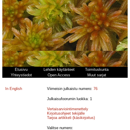
Etusivu
Lehden käytänteet
Toimituskunta
Yhteystiedot
Open Access
Muut sarjat
In English
Viimeisin julkaistu numero:
76
Julkaisufoorumin luokka: 1
Vertaisarviointimenettely
Kirjoitusohjeet tekijälle
Tarjoa artikkeli (käsikirjoitus)
Valitse numero: