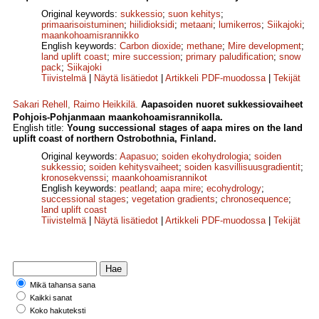
Original keywords:
sukkessio
;
suon kehitys
;
primaarisoistuminen
;
hiilidioksidi
;
metaani
;
lumikerros
;
Siikajoki
;
maankohoamisrannikko
English keywords:
Carbon dioxide
;
methane
;
Mire development
;
land uplift coast
;
mire succession
;
primary paludification
;
snow
pack
;
Siikajoki
Tiivistelmä
|
Näytä lisätiedot
|
Artikkeli PDF-muodossa
|
Tekijät
Sakari Rehell
,
Raimo Heikkilä
.
Aapasoiden nuoret sukkessiovaiheet
Pohjois-Pohjanmaan maankohoamisrannikolla.
English title:
Young successional stages of aapa mires on the land
uplift coast of northern Ostrobothnia, Finland.
Original keywords:
Aapasuo
;
soiden ekohydrologia
;
soiden
sukkessio
;
soiden kehitysvaiheet
;
soiden kasvillisuusgradientit
;
kronosekvenssi
;
maankohoamisrannikot
English keywords:
peatland
;
aapa mire
;
ecohydrology
;
successional stages
;
vegetation gradients
;
chronosequence
;
land uplift coast
Tiivistelmä
|
Näytä lisätiedot
|
Artikkeli PDF-muodossa
|
Tekijät
Mikä tahansa sana
Kaikki sanat
Koko hakuteksti