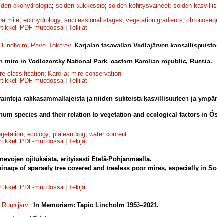
iden ekohydrologia
;
soiden sukkessio
;
soiden kehitysvaiheet
;
soiden kasvillis
pa mire
;
ecohydrology
;
successional stages
;
vegetation gradients
;
chronoseq
rtikkeli PDF-muodossa
|
Tekijät
o Lindholm
,
Pavel Tokarev
.
Karjalan tasavallan Vodlajärven kansallispuist
 mire in Vodlozersky National Park, eastern Karelian republic, Russia.
re classification
;
Karelia
;
mire conservation
rtikkeli PDF-muodossa
|
Tekijät
aintoja rahkasammallajeista ja niiden suhteista kasvillisuuteen ja ympä
m species and their rela­tion to vegetation and ecological factors in 
egetation
;
ecology
;
plateau bog
;
water content
rtikkeli PDF-muodossa
|
Tekijät
evojen ojituksista, erityisesti Etelä-Pohjanmaalla.
rainage of sparsely tree covered and treeless poor mires, especially in 
rtikkeli PDF-muodossa
|
Tekijä
Ruuhijärvi
.
In Memoriam: Tapio Lindholm 1953–2021.