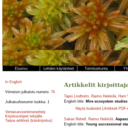
Etusivu
Lehden käytänteet
Toimituskunta
Yh
In English
Artikkelit kirjoitta
Viimeisin julkaistu numero:
76
Tapio Lindholm
,
Raimo Heikkilä
,
Harri
English title:
Mire ecosystem studies 
Julkaisufoorumin luokka: 1
Näytä lisätiedot
|
Artikkeli PDF
Vertaisarviointimenettely
Kirjoitusohjeet tekijälle
Sakari Rehell
,
Raimo Heikkilä
.
Aapaso
Tarjoa artikkeli (käsikirjoitus)
English title:
Young successional stag