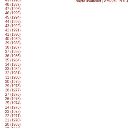
49 (1998)
Näytä lisätiedot
|
Artikkeli PDF
48 (1997)
47 (1996)
46 (1995)
45 (1994)
44 (1993)
43 (1992)
42 (1991)
41 (1990)
40 (1989)
39 (1988)
38 (1987)
37 (1986)
36 (1985)
35 (1984)
34 (1983)
33 (1982)
32 (1981)
31 (1980)
30 (1979)
29 (1978)
28 (1977)
27 (1976)
26 (1975)
25 (1974)
24 (1973)
23 (1972)
22 (1971)
21 (1970)
20 (1969)