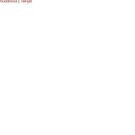
-muodossa
|
Tekijät