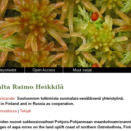
teystiedot
Open Access
Muut sarjat
jalta Raimo Heikkilä
 Vasander
.
Suoluonnon tutkimista suomalais-venäläisenä yhteistyönä.
in Finland and in Russia as cooperation.
-muodossa
|
Tekijät
iden nuoret sukkessiovaiheet Pohjois-Pohjanmaan maankohoamisrannik
es of aapa mires on the land uplift coast of northern Ostrobothnia, Finl