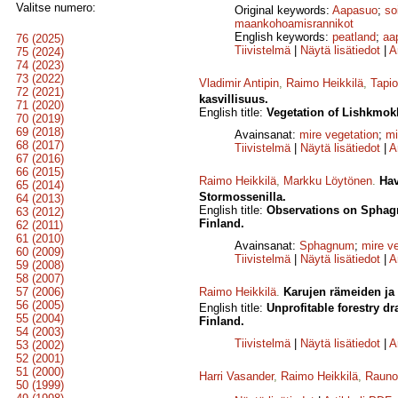
Valitse numero:
Original keywords:
Aapasuo
;
so
maankohoamisrannikot
English keywords:
peatland
;
aa
76 (2025)
Tiivistelmä
|
Näytä lisätiedot
|
A
75 (2024)
74 (2023)
73 (2022)
Vladimir Antipin
,
Raimo Heikkilä
,
Tapi
72 (2021)
kasvillisuus.
71 (2020)
English title:
Vegetation of Lishkmokh
70 (2019)
69 (2018)
Avainsanat:
mire vegetation
;
mi
68 (2017)
Tiivistelmä
|
Näytä lisätiedot
|
A
67 (2016)
66 (2015)
Raimo Heikkilä
,
Markku Löytönen
.
Hav
65 (2014)
Stormossenilla.
64 (2013)
English title:
Observations on Sphagnu
63 (2012)
Finland.
62 (2011)
61 (2010)
Avainsanat:
Sphagnum
;
mire v
60 (2009)
Tiivistelmä
|
Näytä lisätiedot
|
A
59 (2008)
58 (2007)
57 (2006)
Raimo Heikkilä
.
Karujen rämeiden ja n
56 (2005)
English title:
Unprofitable forestry d
55 (2004)
Finland.
54 (2003)
Tiivistelmä
|
Näytä lisätiedot
|
A
53 (2002)
52 (2001)
51 (2000)
Harri Vasander
,
Raimo Heikkilä
,
Rauno 
50 (1999)