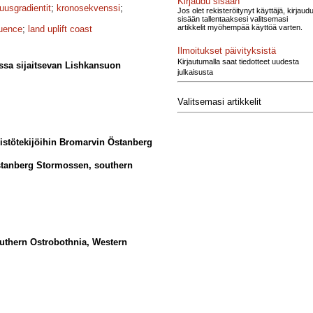
Kirjaudu sisään
uusgradientit
;
kronosekvenssi
;
Jos olet rekisteröitynyt käyttäjä, kirjaud
sisään tallentaaksesi valitsemasi
artikkelit myöhempää käyttöä varten.
uence
;
land uplift coast
Ilmoitukset päivityksistä
Kirjautumalla saat tiedotteet uudesta
ossa sijaitsevan Lishkansuon
julkaisusta
Valitsemasi artikkelit
ristötekijöihin Bromarvin Östanberg
Östanberg Stormossen, southern
Southern Ostrobothnia, Western