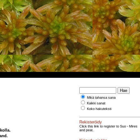
Mikä tahansa sana
Kaikki sanat
Koko hakuteksti
Rekisteröidy
Click this link to register to Suo - Mires
olla.
and peat.
and.