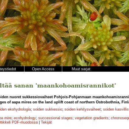
teystiedot
Open Access
Muut sarjat
sältää sanan 'maankohoamisrannikot'
iden nuoret sukkessiovaiheet Pohjois-Pohjanmaan maankohoamisrannik
es of aapa mires on the land uplift coast of northern Ostrobothnia, Finl
iden ekohydrologia
;
soiden sukkessio
;
soiden kehitysvaiheet
;
soiden kasvillis
pa mire
;
ecohydrology
;
successional stages
;
vegetation gradients
;
chronoseq
rtikkeli PDF-muodossa
|
Tekijät