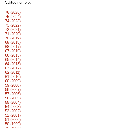
Valitse numero:
76 (2025)
75 (2024)
74 (2023)
73 (2022)
72 (2021)
71 (2020)
70 (2019)
69 (2018)
68 (2017)
67 (2016)
66 (2015)
65 (2014)
64 (2013)
63 (2012)
62 (2011)
61 (2010)
60 (2009)
59 (2008)
58 (2007)
57 (2006)
56 (2005)
55 (2004)
54 (2003)
53 (2002)
52 (2001)
51 (2000)
50 (1999)