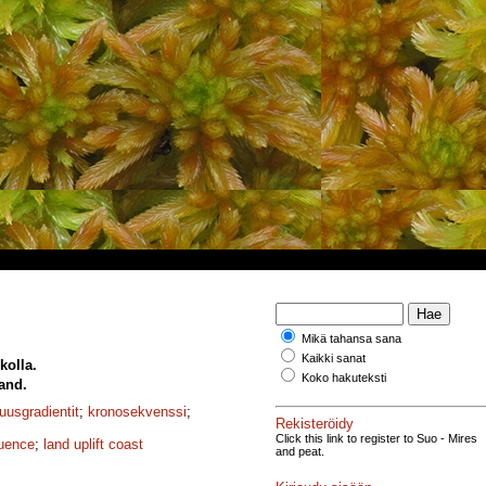
Mikä tahansa sana
Kaikki sanat
olla.
Koko hakuteksti
and.
uusgradientit
;
kronosekvenssi
;
Rekisteröidy
Click this link to register to Suo - Mires
uence
;
land uplift coast
and peat.