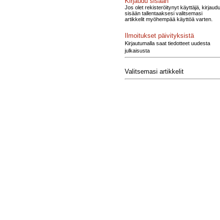
Kirjaudu sisään
Jos olet rekisteröitynyt käyttäjä, kirjaud
sisään tallentaaksesi valitsemasi
artikkelit myöhempää käyttöä varten.
Ilmoitukset päivityksistä
Kirjautumalla saat tiedotteet uudesta
julkaisusta
Valitsemasi artikkelit