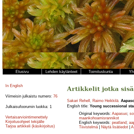
Etusivu
Lehden käytänteet
Toimituskunta
Yh
In English
Artikkelit jotka si
Viimeisin julkaistu numero:
76
Sakari Rehell
,
Raimo Heikkilä
.
Aapaso
English title:
Young successional stag
Julkaisufoorumin luokka: 1
Original keywords:
Aapasuo
;
so
Vertaisarviointimenettely
maankohoamisrannikot
Kirjoitusohjeet tekijälle
English keywords:
peatland
;
aa
Tarjoa artikkeli (käsikirjoitus)
Tiivistelmä
|
Näytä lisätiedot
|
A