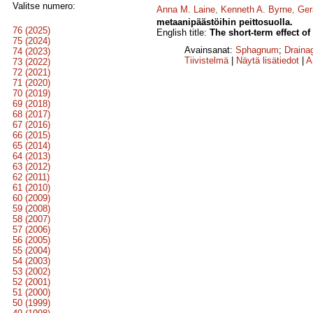
Valitse numero:
Anna M. Laine
,
Kenneth A. Byrne
,
Ger
metaanipäästöihin peittosuolla.
76 (2025)
English title:
The short-term effect of
75 (2024)
Avainsanat:
Sphagnum
;
Draina
74 (2023)
Tiivistelmä
|
Näytä lisätiedot
|
A
73 (2022)
72 (2021)
71 (2020)
70 (2019)
69 (2018)
68 (2017)
67 (2016)
66 (2015)
65 (2014)
64 (2013)
63 (2012)
62 (2011)
61 (2010)
60 (2009)
59 (2008)
58 (2007)
57 (2006)
56 (2005)
55 (2004)
54 (2003)
53 (2002)
52 (2001)
51 (2000)
50 (1999)