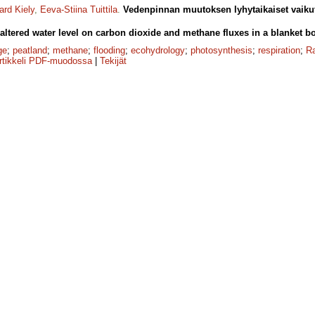
ard Kiely
,
Eeva-Stiina Tuittila
.
Vedenpinnan muutoksen lyhytaikaiset vaikutu
 altered water level on carbon dioxide and methane fluxes in a blanket b
ge
;
peatland
;
methane
;
flooding
;
ecohydrology
;
photosynthesis
;
respiration
;
R
rtikkeli PDF-muodossa
|
Tekijät