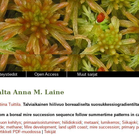
teystiedot
Open Access
Muut sarjat
jalta Anna M. Laine
ina Tuittila
.
Talviaikainen hiilivuo boreaaliselta suosukkessiogradientilt
rom a boreal mire succession sequence follow summertime patterns in 
suon kehitys
;
primaarisoistuminen
;
hiilidioksidi
;
metaani
;
lumikerros
;
Siikajoki
de
;
methane
;
Mire development
;
land uplift coast
;
mire succession
;
primary pa
rtikkeli PDF-muodossa
|
Tekijät