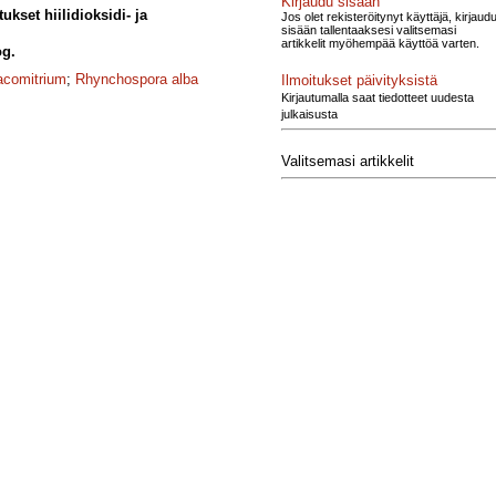
Kirjaudu sisään
kset hiilidioksidi- ja
Jos olet rekisteröitynyt käyttäjä, kirjaud
sisään tallentaaksesi valitsemasi
artikkelit myöhempää käyttöä varten.
og.
acomitrium
;
Rhynchospora alba
Ilmoitukset päivityksistä
Kirjautumalla saat tiedotteet uudesta
julkaisusta
Valitsemasi artikkelit