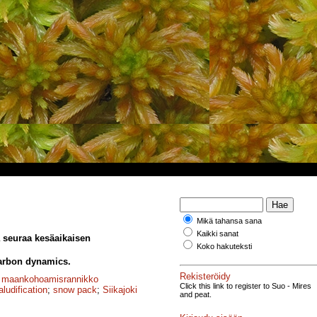
Mikä tahansa sana
Kaikki sanat
a seuraa kesäaikaisen
Koko hakuteksti
carbon dynamics.
Rekisteröidy
;
maankohoamisrannikko
Click this link to register to Suo - Mires
ludification
;
snow pack
;
Siikajoki
and peat.