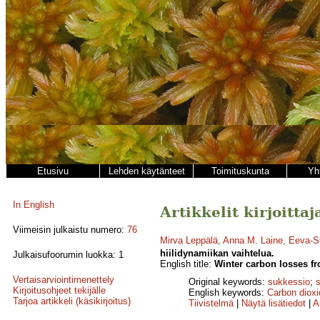
Etusivu
Lehden käytänteet
Toimituskunta
Yh
In English
Artikkelit kirjoitta
Viimeisin julkaistu numero:
76
Mirva Leppälä
,
Anna M. Laine
,
Eeva-Sti
hiilidynamiikan vaihtelua.
Julkaisufoorumin luokka: 1
English title:
Winter carbon losses f
Vertaisarviointimenettely
Original keywords:
sukkessio
;
Kirjoitusohjeet tekijälle
English keywords:
Carbon dioxi
Tarjoa artikkeli (käsikirjoitus)
Tiivistelmä
|
Näytä lisätiedot
|
A