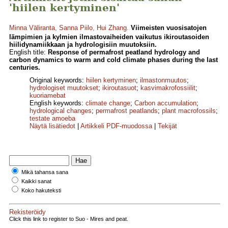
'hiilen kertyminen'
Minna Väliranta
,
Sanna Piilo
,
Hui Zhang
.
Viimeisten vuosisatojen
lämpimien ja kylmien ilmastovaiheiden vaikutus ikiroutasoiden
hiilidynamiikkaan ja hydrologisiin muutoksiin.
English title:
Response of permafrost peatland hydrology and
carbon dynamics to warm and cold climate phases during the last
centuries.
Original keywords:
hiilen kertyminen
;
ilmastonmuutos
;
hydrologiset muutokset
;
ikiroutasuot
;
kasvimakrofossiilit
;
kuoriamebat
English keywords:
climate change
;
Carbon accumulation
;
hydrological changes
;
permafrost peatlands
;
plant macrofossils
;
testate amoeba
Näytä lisätiedot
|
Artikkeli PDF-muodossa
|
Tekijät
Mikä tahansa sana
Kaikki sanat
Koko hakuteksti
Rekisteröidy
Click this link to register to Suo - Mires and peat.