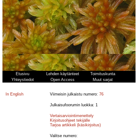
Etusivu
Lehden käytänteet
Toimituskunta
Yhteystiedot
Open Access
Muut sarjat
In English
Viimeisin julkaistu numero:
76
Julkaisufoorumin luokka: 1
Vertaisarviointimenettely
Kirjoitusohjeet tekijälle
Tarjoa artikkeli (käsikirjoitus)
Valitse numero: