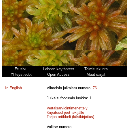
Etusivu
Lehden käytänteet
Toimituskunta
Yhteystiedot
Open Access
Muut sarjat
In English
Viimeisin julkaistu numero:
76
Julkaisufoorumin luokka: 1
Vertaisarviointimenettely
Kirjoitusohjeet tekijälle
Tarjoa artikkeli (käsikirjoitus)
Valitse numero: