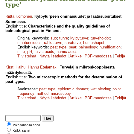
type'
Riitta Korhonen
.
Kylpyturpeen ominaisuudet ja laatusuositukset
Suomessa.
English title:
Characteristics and the quality guidelines of
balneological peat in Finland.
Original keywords:
suo
;
turve
;
kylpyturve
;
turvehoidot
;
maatuneisuus
;
rahkaturve
;
saraturve
;
humushapot
English keywords:
peat type
;
peat
;
balneology
;
humification
;
mire
;
pH
;
fulvic acids
;
humic acids
Tiivistelmä
|
Näytä lisätiedot
|
Artikkeli PDF-muodossa
|
Tekijä
Kirsti Haihu
,
Hannu Etelämäki
.
Turvelajin mikroskooppisesta
määrityksestä.
English title:
Two microscopic methods for the determination of
peat types.
Avainsanat:
peat type
;
epidermic tissues
;
wet sieving
;
point
frequency method
;
microscopy
Tiivistelmä
|
Näytä lisätiedot
|
Artikkeli PDF-muodossa
|
Tekijät
Mikä tahansa sana
Kaikki sanat