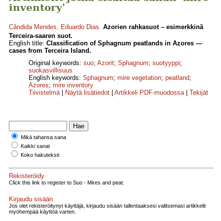
inventory'
Cândida Mendes
,
Eduardo Dias
.
Azorien rahkasuot – esimerkkinä
Terceira-saaren suot.
English title:
Classification of Sphagnum peatlands in Azores —
cases from Terceira Island.
Original keywords:
suo
;
Azorit
;
Sphagnum
;
suotyyppi
;
suokasvillisuus
English keywords:
Sphagnum
;
mire vegetation
;
peatland
;
Azores
;
mire inventory
Tiivistelmä
|
Näytä lisätiedot
|
Artikkeli PDF-muodossa
|
Tekijät
Mikä tahansa sana
Kaikki sanat
Koko hakuteksti
Rekisteröidy
Click this link to register to Suo - Mires and peat.
Kirjaudu sisään
Jos olet rekisteröitynyt käyttäjä, kirjaudu sisään tallentaaksesi valitsemasi artikkelit
myöhempää käyttöä varten.