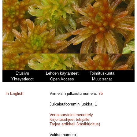
Etusivu
Lehden käytänteet
Toimituskunta
Yhteystiedot
Open Access
Muut sarjat
In English
Viimeisin julkaistu numero:
76
Julkaisufoorumin luokka: 1
Vertaisarviointimenettely
Kirjoitusohjeet tekijälle
Tarjoa artikkeli (käsikirjoitus)
Valitse numero: