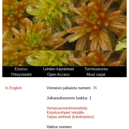
Etusivu
Lehden käytänteet
Toimituskunta
Yhteystiedot
Open Access
Muut sarjat
In English
Viimeisin julkaistu numero:
76
Julkaisufoorumin luokka: 1
Vertaisarviointimenettely
Kirjoitusohjeet tekijälle
Tarjoa artikkeli (käsikirjoitus)
Valitse numero: