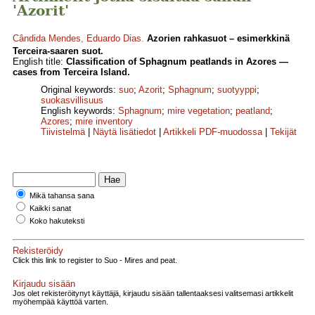
'Azorit'
Cândida Mendes
,
Eduardo Dias
.
Azorien rahkasuot – esimerkkinä
Terceira-saaren suot.
English title:
Classification of Sphagnum peatlands in Azores —
cases from Terceira Island.
Original keywords:
suo
;
Azorit
;
Sphagnum
;
suotyyppi
;
suokasvillisuus
English keywords:
Sphagnum
;
mire vegetation
;
peatland
;
Azores
;
mire inventory
Tiivistelmä
|
Näytä lisätiedot
|
Artikkeli PDF-muodossa
|
Tekijät
Mikä tahansa sana
Kaikki sanat
Koko hakuteksti
Rekisteröidy
Click this link to register to Suo - Mires and peat.
Kirjaudu sisään
Jos olet rekisteröitynyt käyttäjä, kirjaudu sisään tallentaaksesi valitsemasi artikkelit
myöhempää käyttöä varten.