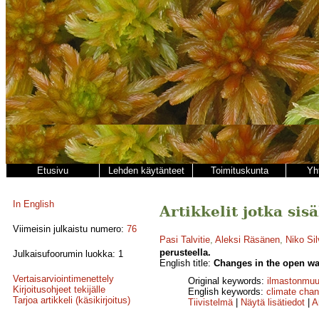
Etusivu
Lehden käytänteet
Toimituskunta
Yh
In English
Artikkelit jotka si
Viimeisin julkaistu numero:
76
Pasi Talvitie
,
Aleksi Räsänen
,
Niko Si
perusteella.
Julkaisufoorumin luokka: 1
English title:
Changes in the open wa
Vertaisarviointimenettely
Original keywords:
ilmastonmuu
Kirjoitusohjeet tekijälle
English keywords:
climate cha
Tarjoa artikkeli (käsikirjoitus)
Tiivistelmä
|
Näytä lisätiedot
|
A