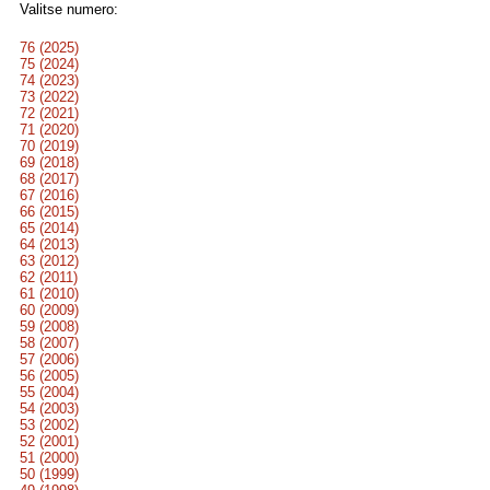
Valitse numero:
76 (2025)
75 (2024)
74 (2023)
73 (2022)
72 (2021)
71 (2020)
70 (2019)
69 (2018)
68 (2017)
67 (2016)
66 (2015)
65 (2014)
64 (2013)
63 (2012)
62 (2011)
61 (2010)
60 (2009)
59 (2008)
58 (2007)
57 (2006)
56 (2005)
55 (2004)
54 (2003)
53 (2002)
52 (2001)
51 (2000)
50 (1999)