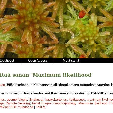
teystiedot
Open Access
Muut sarjat
sältää sanan 'Maximum likelihood'
lvan
.
Häädetkeitaan ja Kauhanevan allikkorakenteen muutokset vuosina 1
ter hollows in Häädetkeidas and Kauhaneva mires during 1947–2017 bas
tos
;
geomorfologia
;
ilmakuvat
;
kaukokartoitus
;
keidassuot
;
maximum likeliho
nge
;
Remote Sensing
;
Aerial images
;
Geomorphology
;
Maximum likelihood
;
Pl
rtikkeli PDF-muodossa
|
Tekijät