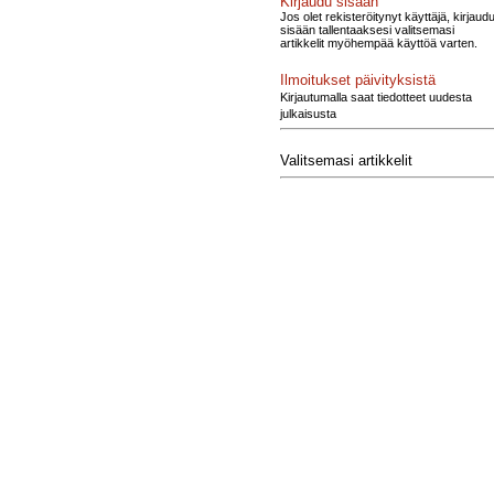
Kirjaudu sisään
Jos olet rekisteröitynyt käyttäjä, kirjaud
sisään tallentaaksesi valitsemasi
artikkelit myöhempää käyttöä varten.
Ilmoitukset päivityksistä
Kirjautumalla saat tiedotteet uudesta
julkaisusta
Valitsemasi artikkelit