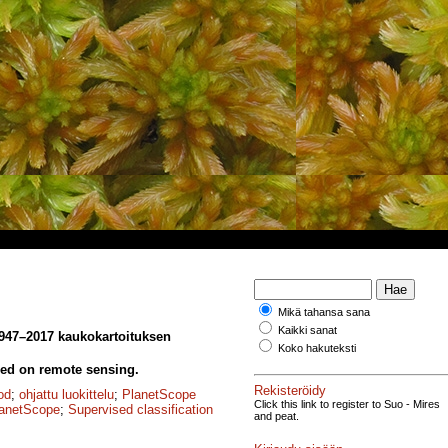
Mikä tahansa sana
Kaikki sanat
947–2017 kaukokartoituksen
Koko hakuteksti
ed on remote sensing.
Rekisteröidy
od
;
ohjattu luokittelu
;
PlanetScope
Click this link to register to Suo - Mires
anetScope
;
Supervised classification
and peat.