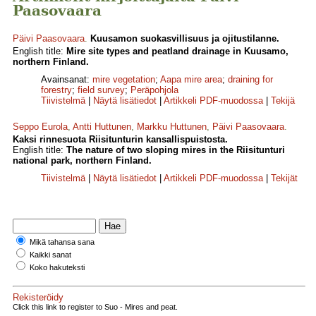
Paasovaara
Päivi Paasovaara
.
Kuusamon suokasvillisuus ja ojitustilanne.
English title:
Mire site types and peatland drainage in Kuusamo,
northern Finland.
Avainsanat:
mire vegetation
;
Aapa mire area
;
draining for
forestry
;
field survey
;
Peräpohjola
Tiivistelmä
|
Näytä lisätiedot
|
Artikkeli PDF-muodossa
|
Tekijä
Seppo Eurola
,
Antti Huttunen
,
Markku Huttunen
,
Päivi Paasovaara
.
Kaksi rinnesuota Riisitunturin kansallispuistosta.
English title:
The nature of two sloping mires in the Riisitunturi
national park, northern Finland.
Tiivistelmä
|
Näytä lisätiedot
|
Artikkeli PDF-muodossa
|
Tekijät
Mikä tahansa sana
Kaikki sanat
Koko hakuteksti
Rekisteröidy
Click this link to register to Suo - Mires and peat.