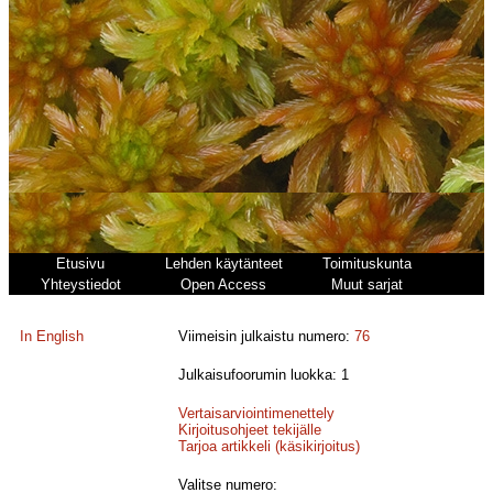
Etusivu
Lehden käytänteet
Toimituskunta
Yhteystiedot
Open Access
Muut sarjat
In English
Viimeisin julkaistu numero:
76
Julkaisufoorumin luokka: 1
Vertaisarviointimenettely
Kirjoitusohjeet tekijälle
Tarjoa artikkeli (käsikirjoitus)
Valitse numero: